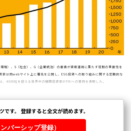
E（環境）、S（社会）、G（企業統治）の
要素が資産運用に果たす役割の重要性を
資
家は同webサイト上に署名を公開し、ESG投資への取り組みに関する定期的な
は、4000社を超える世界中の機関投資家がPRIへの賛同を表明した。