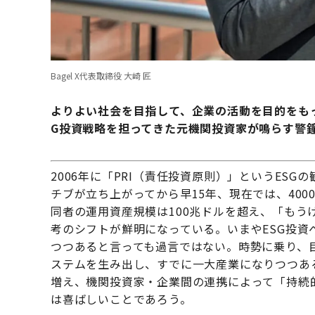
Bagel X代表取締役 大崎 匠
よりよい社会を目指して、企業の活動を目的をも
G投資戦略を担ってきた元機関投資家が鳴らす警
2006年に「PRI（責任投資原則）」というES
チブが立ち上がってから早15年、現在では、400
同者の運用資産規模は100兆ドルを超え、「も
考のシフトが鮮明になっている。いまやESG投
つつあると言っても過言ではない。時勢に乗り、巨
ステムを生み出し、すでに一大産業になりつつあ
増え、機関投資家・企業間の連携によって「持続
は喜ばしいことであろう。