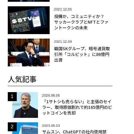
2021.12.05
投機か、コミュニティか？
サッカークラブとNFTとファ
ントークンの未来
2021.12.09
韓国SKグループ、暗号通貨取
引所「コルビット」に86億円
出資
人気記事
2026.08.06
「1サトシも売らない」と主張のセイ
ラー、取得原価割れで約165億円のビ
ットコインを売却
2023.05.03
サムスン、ChatGPTの社内使用禁