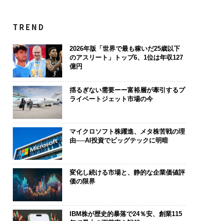
TREND
2026年版「世界で最も稼いだ25歳以下
のアスリート」トップ6、1位は年収127
億円
揺るぎない需要ーー富裕層が牽引するプ
ライベートジェット市場の今
マイクロソフト株躍進、メタ株苦戦の理
由──AI投資でビッグテックに明暗
変化し続ける市場と、静的な企業価値評
価の限界
IBM株が歴史的暴落で24％安、創業115