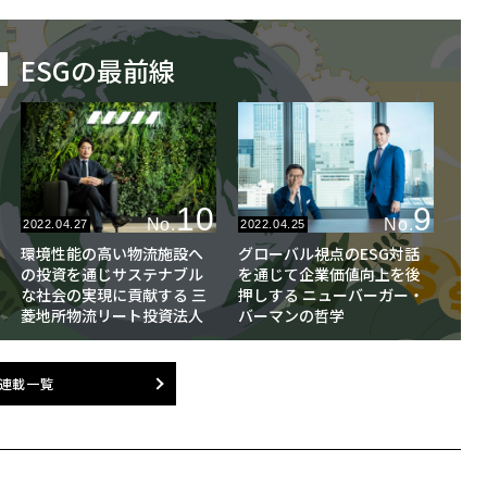
ESGの最前線
10
9
No.
No.
2022.04.27
2022.04.25
環境性能の高い物流施設へ
グローバル視点のESG対話
の投資を通じサステナブル
を通じて企業価値向上を後
な社会の実現に貢献する 三
押しする ニューバーガー・
菱地所物流リート投資法人
バーマンの哲学
連載一覧