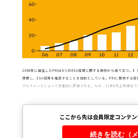
2006年に誕生したPRIは6つのESG投資に関する原則から成り立つ。
啓蒙し、ESG投資を推奨することを目的としている。PRIに賛同する投
アセスメントによって定量的に評価さ
れる。なお、21年8月上旬現在で