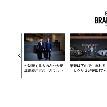
はなく「10
」をつくる─
の長期伴走型
〜決断する人のAI〜大規
革新は下山で生まれる
模組織が挑む「AIフル実
─レクサスが新型TZと
装」“使う”企業から“動
Sに込めた「DISCOVE
く”企業へ【NTTドコモ
R」の哲学
ビジネス×PwC】