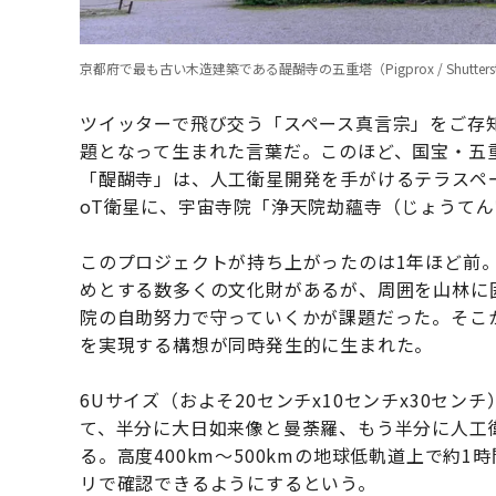
京都府で最も古い木造建築である醍醐寺の五重塔（Pigprox / Shutterst
ツイッターで飛び交う「スペース真言宗」をご存知
題となって生まれた言葉だ。このほど、国宝・五
「醍醐寺」は、人工衛星開発を手がけるテラスペー
oT衛星に、宇宙寺院「浄天院劫蘊寺（じょうて
このプロジェクトが持ち上がったのは1年ほど前。醍
めとする数多くの文化財があるが、周囲を山林に
院の自助努力で守っていくかが課題だった。そこか
を実現する構想が同時発生的に生まれた。
6Uサイズ（およそ20センチx10センチx30セ
て、半分に大日如来像と曼荼羅、もう半分に人工衛
る。高度400km〜500kmの地球低軌道上で約
リで確認できるようにするという。