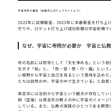
宇宙寺院の構造（劫蘊寺公式ウェブサイトより）
2022年に試験衛星、2023年に本番衛星を打ち
守りや、ロケット打ち上げ成功祈願の宇宙祈祷で
なぜ、宇宙に寺院が必要か 宇宙と仏
寺の名前には院号として「天を浄める」という目
を示す「劫」と、「色・受・想・行・識」という
い視野から宇宙と自己を見るという意味を込めた
たちは自然の中、宇宙の中で生きている」と自覚
真言宗には当初から宇宙という観点が存在してい
師（空海）は真言宗の教えの中に宇宙のイメージ
している。また、仏教の実践のひとつである瞑想