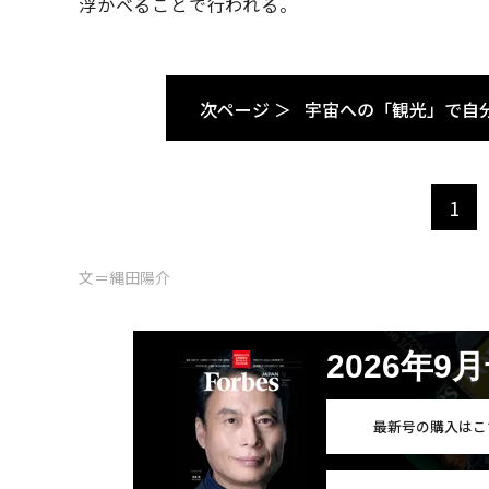
浮かべることで行われる。
次ページ ＞
宇宙への「観光」で自
1
文＝縄田陽介
2026年9
最新号の購入はこ