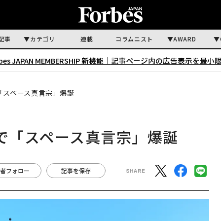
記事
カテゴリ
連載
コラムニスト
AWARD
rbes JAPAN MEMBERSHIP 新機能｜
記事ページ内の広告表示を最小
「スペース真言宗」爆誕
星で「スペース真言宗」爆誕
者フォロー
記事を保存