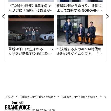
木を300本、6mと9mの木を480本使用した。垂直の森の
〈7.25(土)開催〉5年後のキ
挑戦は個から始まり、共創に
名で知られるだけあって、ツタ類と多年草植物が1万500
ャリアに「戦略」はあるか。
よって加速する NORQAIN JA
0株、低木が5000本も植えられている。
トップエグゼクティブのキャ
PAN 特別座談会
リアに触れる1日│CAREER S
UMMIT 2026
植物でできた保護材のメリット
ボエリ・スタジオのウェブサイトによると、「石やガラ
革新は下山で生まれる──レ
〜決断する人のAI〜AI時代の
スに含まれる『鉱物』でできた外壁とは異なり、植物で
クサスが新型TZとESに込め
金融パラダイムシフト、「超
た「DISCOVER」の哲学
個別化」の核心 【MUFG×ウ
できた保護材は、太陽光を反射したり拡大したりせずに
ェルスナビ×PwC】
そのまま通すので、環境に有害な影響を与えることな
く、室内の微気候を快適にする」そうだ。
いわゆるグリーンカーテンの効果で、棟内部の湿度を調
整し、呼吸に適したきれいな空気を大量に生み出すのに
役立つ。また、ここで育つ多くの植物は、二酸化炭素や
トップ
Forbes JAPAN BrandVoice
Forbes JAPAN BrandVoice
“泊
微粒子の吸収もサポートする。このように複数のメリッ
トがある機能性を兼ね備えているため、ボスコ・ヴェル
2026.07.24 16:00