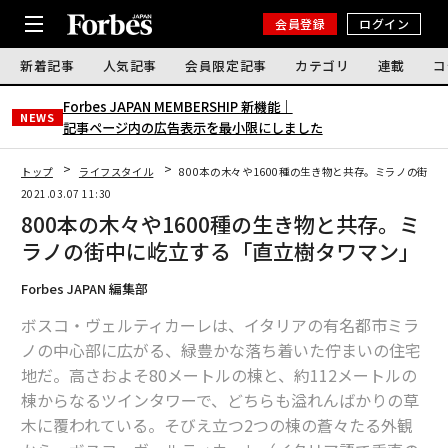
会員登録
ログイン
新着記事
人気記事
会員限定記事
カテゴリ
連載
コ
Forbes JAPAN MEMBERSHIP 新機能｜
NEWS
記事ページ内の広告表示を最小限にしました
トップ
ライフスタイル
800本の木々や1600種の生き物と共存。ミラノの街
2021.03.07 11:30
800本の木々や1600種の生き物と共存。ミ
ラノの街中に屹立する「直立樹タワマン」
Forbes JAPAN 編集部
ボスコ・ヴェルティカーレは、イタリアの有名都市ミラ
ノの中心部に広がる、緑豊かな落ち着いた佇まいの住宅
地だ。高さおよそ80メートルの棟と、約112メートルの
棟からなるツインタワーで、どちらも溢れんばかりの草
木に覆われている。そびえ立つ2つの棟の蒼々たる外観