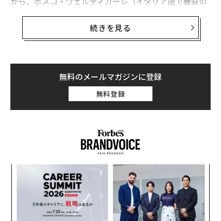
から、ボスコ・ヴェルティカーレ（イタリア語で垂直の
森という意味）と名付けられた。
続きを見る
木は約800本、他草植物は1万5000株
無料のメールマガジンに登録
木や鳥のためのすみかであると同時に、人間が暮らす場
所として、ボスコ・ヴェルティカーレは設計、建築され
無料登録
た。壮大なデザインを手がけたのは、著名建築家ステフ
ァノ・ボエリが率いる設計事務所「ボエリ・スタジオ」
（現名称はステファノ・ボエリ・アーキテッティ）と、
そこに所属する建築家たちだ。2014年に始まった広範な
リノベーションプロジェクトの一環として、彼らのデザ
インが採用された。緑溢れる住宅区画が竣工したのは同
“
年10月のことだ。
オ
ジ
“
ツインタワーは800本ほどの木々で彩られている。個々
シ
の木の高さは3m、6m、9mの3種類で、一番低い3mの
グ