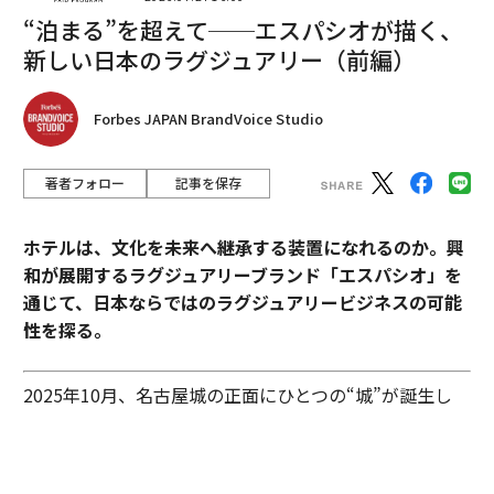
ティカーレは数々の賞に輝いた。
“泊まる”を超えて──エスパシオが描く、
新しい日本のラグジュアリー（前編）
Forbes JAPAN BrandVoice Studio
著者フォロー
記事を保存
ホテルは、文化を未来へ継承する装置になれるのか。興
和が展開するラグジュアリーブランド「エスパシオ」を
通じて、日本ならではのラグジュアリービジネスの可能
性を探る。
この投稿をInstagramで見る
2025年10月、名古屋城の正面にひとつの“城”が誕生し
BOSCO VERTICALE(@boscoverticalemilano)がシェアした投稿
た。あの有名な金のシャチホコこそ冠してはいないが、
石組みの壁の上に、御殿風の建築が積み重ねられたさま
はまさに現代の城。長年、名古屋城を“金城”と呼び親し