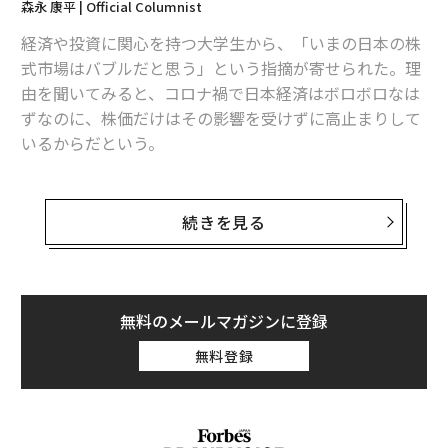
森永 康平 | Official Columnist
1
2
3
経済や投資に関心を持つ大学生から、「いまの日本の株
式市場はバブルだと思う」という指摘が寄せられた。理
文＝裵麗善/Ryoseon Bae 編集＝督あかり
由を聞いてみると、コロナ禍で日本経済はボロボロなは
ずなのに、株価だけはその影響を受けずに高止まりして
2026年9月号発売中
いるからだという。
確かに、筆者もそんな印象を受けてはいるが、各社の業
最新号の購入はこちらから
績を細かく見ていくと、必ずしもバブルとひと括りには
続きを見る
できないものがある。印象ではなくデータを見て考える
習慣について、今回は書いてみたい。
メンバーシップに登録する
無料のメールマガジンに登録
消費税増税から日本経済は減速へ
無料登録
関連記事
日本に限らないが、確かにコロナ禍の影響は、経済にと
てつもないダメージを与えた。内閣府が8月17日に発表
コロナ禍で「日本経済がボロボロになった」のは本当か。データから考え
した4～6月期の国内総生産（GDP）は、物価変動の影響
る