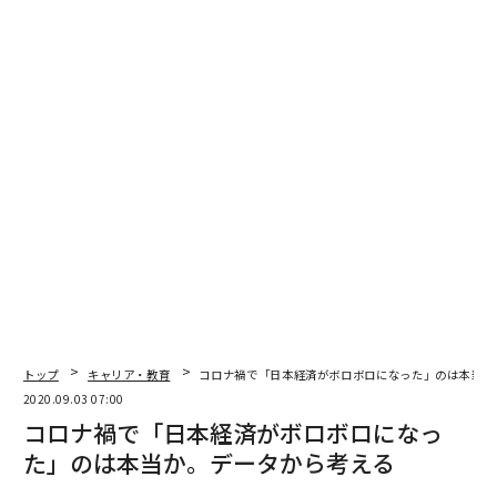
ほどしか口座を確認しません。毎日見ると、どこの誰で
もクレイジーになってしまいます」
3つ目は「
失敗を恐れないマインドセット
」だ。「日本
は『完璧主義者の社会』です。日本は失敗を許せない、
または恐れる傾向が非常に強いです。これまでいろんな
国を周ってきましたが、日本はどこよりも保守的です。
投資の世界は失敗が絶えません。『it is messy』なの
で、気にしないのが一番です」
投資では、膨大な時間をかけて努力をしても、それが報
われるとは限らないのである。「投資は失敗がつきもの
だ。だから失敗しても大丈夫」というマインドセットが
一番重要なのだという。
トップ
キャリア・教育
コロナ禍で「日本経済がボロボロになった」のは本当か
2020.09.03 07:00
コロナ禍で「日本経済がボロボロになっ
日本とアメリカの若者、決定的な
次ページ ＞
違いは
た」のは本当か。データから考える