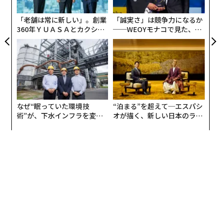
がユーチューブや書籍で紹介しているように、彼のポー
ト
リア
トフォリオは常に分散されている。様々な商品に資産を
「老舗は常に新しい」。創業
「誠実さ」は競争力になるか
UM
分散すれば、人々が恐れている「ゼロ」になることはな
360年ＹＵＡＳＡとカクシン
──WEOYモナコで見た、く
い。
CEO田尻望が語る、AIを超え
ら寿司の経営哲学
る人の価値
「分散することに加え、マージンを使わないことが大切
です。マージンはレバレッジとも言います。例えば、10
00円しか口座に入れていないのに、1万円分の金融商品
を買ってしまうような、非常にリスクのある行動です。
なぜ“眠っていた環境技
“泊まる”を超えて─エスパシ
資産を分散し、長期的に運用しさえできれば安心です」
術”が、下水インフラを変え
オが描く、新しい日本のラグ
たのか──産総研×月島JFE
ジュアリー（中編）
アクアソリューションの10年
2つ目は「
自分の口座の中を見ない
」、つまり毎日の変
動を気にしないことだ。長期的な運用であることを忘れ
ずに、一時の揺れに惑わされないマインドを持つ。世界
的に有名な投資家のウォーレンバフェットでさえも、め
ったに確認しないそうだ。
「頻繁に残高を確認しない方がいいです。僕は年に4回