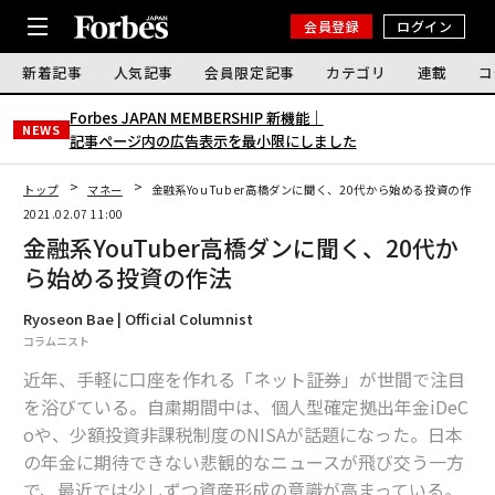
会員登録
ログイン
新着記事
人気記事
会員限定記事
カテゴリ
連載
コ
Forbes JAPAN MEMBERSHIP 新機能｜
NEWS
記事ページ内の広告表示を最小限にしました
トップ
マネー
金融系YouTuber高橋ダンに聞く、20代から始める投資の作法
2021.02.07 11:00
金融系YouTuber高橋ダンに聞く、20代か
ら始める投資の作法
Ryoseon Bae | Official Columnist
コラムニスト
近年、手軽に口座を作れる「ネット証券」が世間で注目
を浴びている。自粛期間中は、個人型確定拠出年金iDeC
oや、少額投資非課税制度のNISAが話題になった。日本
の年金に期待できない悲観的なニュースが飛び交う一方
で、最近では少しずつ資産形成の意識が高まっている。