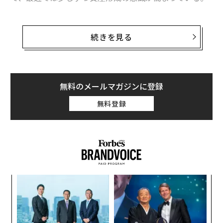
しかし、投資や資産運用は、日本人にとってまだまだ抵
抗感の強いものではないだろうか。今回は、金融のスペ
続きを見る
シャリストである金融系YouTuber高橋ダンの、日本の
読者に向けた高橋流の投資のポイントを紹介する。
無料のメールマガジンに登録
若者に伝えたい、3つのポイント
無料登録
資産運用や投資は、「投資資金が減る可能性がある」と
いうリスクからギャンブルのようなものだと考える人も
まだまだ多いだろう。高橋は、投資に抵抗感をもつ日本
の若者たちに、知ってほしいポイントを3つ紹介した。
目
1つ目は「
分散して長期的に運用すること
」。そうする
の
ことで、持っている資産が「ゼロ」になることが絶対に
ン
〈7
ないと高橋は語る。コモディティ、債券、株。普段高橋
ャ