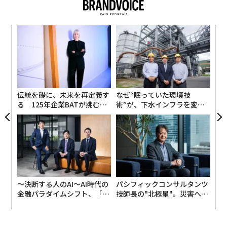
を除く実質ベースで、前期比7.8%減となった。
父が娘に贈る「お金がどんどん増える」考え方
ア
消費増税の影響で大幅減速した2019年10～12月期か
の
ウォーレン・バフェットがビットコインに手を出さない3つの理由
ら、3四半期連続のマイナス成長となる。
た
内
身近な人にお金を貸してはいけない6つの理由
グ
また、今四半期の実質GDP成長率は年率換算すれば27.
実
全
8%減だ。長期の時系列データを1980年まで遡ると、リ
大きな成功を収める人が実践する、朝の5つの習慣
伝統を礎に、未来を再定義す
なぜ“眠っていた環境技
ーマンショックの影響が最も大きかった2009年1～3月期
る 125年企業BATが挑むス
術”が、下水インフラを変え
の同17.8%減を超えて、史上最大のマイナス幅になった
モークレスな未来
たのか──産総研×月島JFE
アクアソリューションの10年
ことがわかる。
advertisement
ここで1つ強調しておきたいことがある。コロナ禍の影
響で日本経済が減速したということは間違いのない事実
だと思うが、正確には、2018年10月から始まった景気後
〜決断する人のAI〜AI時代の
パシフィックコンサルタンツ
退の真っただ中であった2019年10月に消費増税を断行
金融パラダイムシフト、「超
技師長の"北極星"。災害への
し、その後のコロナ禍によって、さらに日本経済が減速
個別化」の核心 【MUFG×ウ
無力感を乗り越え見つけた、
ェルスナビ×PwC】
防災一筋20年の答え
したという流れもあるということだ。