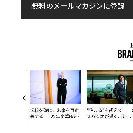
無料のメールマガジンに登録
伝統を礎に、未来を再定
“泊まる”を超えて──
義する 125年企業BAT
スパシオが描く、新し
が挑むスモークレスな未
日本のラグジュアリー
来
（前編）