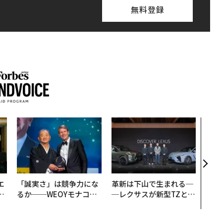
無料登録
「老
創業
カク
る、
エ
「誠実さ」は競争力にな
革新は下山で生まれる─
い
るか──WEOYモナコで
─レクサスが新型TZとE
見た、くら寿司の経営哲
Sに込めた「DISCOVE
学
R」の哲学