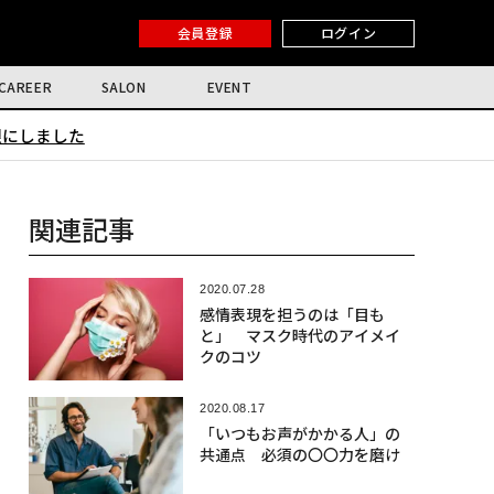
会員登録
ログイン
CAREER
SALON
EVENT
限にしました
関連記事
2020.07.28
感情表現を担うのは「目も
と」 マスク時代のアイメイ
クのコツ
2020.08.17
「いつもお声がかかる人」の
共通点 必須の〇〇力を磨け