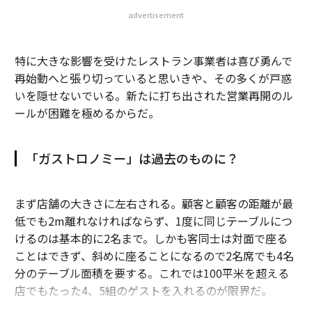
advertisement
コロナをきっかけに定住、改めて考える軽井沢の魅力と移住の課題
世界の学生が不満？ オンライン授業の限界
特に大きな影響を受けたレストラン事業者は喜び勇んで
再始動へと張り切っていると思いきや、その多くが戸惑
温暖化では即死しない、が盲点。コロナ感染のグレタさんも訴える「気候
いを隠せないでいる。新たに打ち出された営業再開のル
正義」
ールが困難を極めるからだ。
タグ：
サステナビリティ/持続可能性
「ガストロノミー」は過去のものに？
advertisement
まず店舗の大きさに左右される。顧客と顧客の距離が最
低でも2m離れなければならず、1度に同じテーブルにつ
けるのは基本的に2名まで。しかも客同士は対面で座る
ことはできず、斜めに座ることになるので2名席でも4名
分のテーブル面積を要する。これでは100平米を超える
店でもたった4、5組のゲストを入れるのが限界だ。