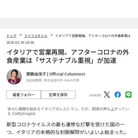
文＝レムケなつこ
2026年9月号発売中
トップ
ライフスタイル
イタリアで営業再開。アフターコロナの外食産業は「サ
2020.05.30 18:00
最新号の購入はこちらから
イタリアで営業再開。アフターコロナの外
食産業は「サステナブル重視」が加速
メンバーシップに登録する
齋藤由佳子 | Official Columnist
社会起業家 / 株式会社GEN Japan代表
著者フォロー
記事を保存
関連記事
徐々に再開を始めるイタリアのレストラン。だが、困惑の声も上がってい
る (GettyImages)
イタリアで営業再開。アフターコロナの外食産業は「サステナブル重視」
が加速
新型コロナウイルスの最も凄惨な打撃を受けた国の一
つ、イタリアの本格的な封鎖解除がいよいよ始まった。
米スタバ、持ち帰り・デリバリーへのシフト加速 「コロナ後」見据え