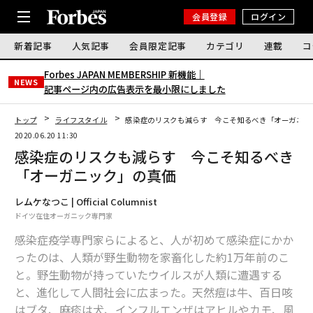
会員登録
ログイン
新着記事
人気記事
会員限定記事
カテゴリ
連載
コ
Forbes JAPAN MEMBERSHIP 新機能｜
NEWS
記事ページ内の広告表示を最小限にしました
トップ
ライフスタイル
感染症のリスクも減らす 今こそ知るべき「オーガニッ
2020.06.20 11:30
感染症のリスクも減らす 今こそ知るべき
「オーガニック」の真価
レムケなつこ | Official Columnist
ドイツ在住オーガニック専門家
感染症疫学専門家らによると、人が初めて感染症にかか
ったのは、人類が野生動物を家畜化した約1万年前のこ
と。野生動物が持っていたウイルスが人類に遭遇する
と、進化して人間社会に広まった。天然痘は牛、百日咳
はブタ、麻疹は犬、インフルエンザはアヒルやカモ、風