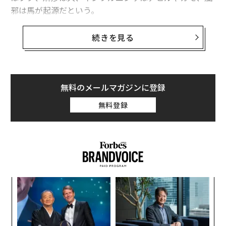
邪は馬が起源だという。
続きを見る
1975年を前後に、何が変わったのか
20世紀になるとワクチンの開発などにより、感染症によ
無料のメールマガジンに登録
る死亡数が世界的に激減。天然痘が撲滅すると、「感染
症はもはや人類の脅威ではない」と世界保健機構（WH
無料登録
O）や各国政府は豪語した。
ところが、1975年頃を境に感染症の死亡数は年々増加。
1976年にはエボラ出血熱、1981年にエイズ（後天性免
疫不全症候群）、1997年に鳥インフルエンザ、2003年
にSARS（重症急性呼吸器症候群）、2012年にMERS（中
エ
東呼吸器症候群）が出現。これら30以上の感染症が新た
設オ
に世界規模で猛威を振るうようになり、新興感染症と名
が
〜
が
付けられた。
金