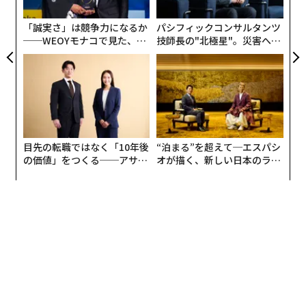
個
ェ
「誠実さ」は競争力になるか
パシフィックコンサルタンツ
──WEOYモナコで見た、く
技師長の"北極星"。災害への
ら寿司の経営哲学
無力感を乗り越え見つけた、
防災一筋20年の答え
目先の転職ではなく「10年後
“泊まる”を超えて─エスパシ
の価値」をつくる──アサイ
オが描く、新しい日本のラグ
ンの長期伴走型支援とは
ジュアリー（中編）
米ブラウン大学の調査研究によると、近年世界の感染症の発生数は年々増加して
いる。左上(a)のグラフが1980～2010年における感染症の全世界の総発生数と疫病
数を示している。出典: Smith, K.F., et al. 2014.
「ここ10年で発生している新興感染症の75％は動物由来
および家畜由来である」と、欧州食品安全機関（EFSA）
の疫病専門家ヴァレンティーナ・リッツィ氏は指摘す