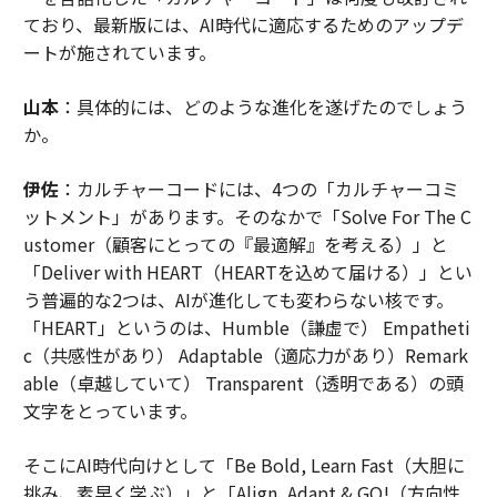
ており、最新版には、AI時代に適応するためのアップデ
ートが施されています。
山本
：具体的には、どのような進化を遂げたのでしょう
か。
伊佐
：カルチャーコードには、4つの「カルチャーコミ
ットメント」があります。そのなかで「Solve For The C
ustomer（顧客にとっての『最適解』を考える）」と
「Deliver with HEART（HEARTを込めて届ける）」とい
う普遍的な2つは、AIが進化しても変わらない核です。
「HEART」というのは、Humble（謙虚で） Empatheti
c（共感性があり） Adaptable（適応力があり）Remark
able（卓越していて） Transparent（透明である）の頭
文字をとっています。
そこにAI時代向けとして「Be Bold, Learn Fast（大胆に
挑み、素早く学ぶ）」と「Align, Adapt & GO!（方向性