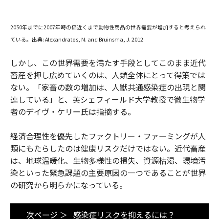
2050年までに2007年時の倍近くまで動物性商品の世界需要が増加すると考えられ
ている。出典: Alexandratos, N. and Bruinsma, J. 2012.
しかし、この世界需要を満たす手段としてこのまま近代
畜産を押し広めていくのは、人類全体にとって得策では
ない。「家畜の数の増加は、人獣共通感染症の出現と関
連している」と、英シェフィールド大学教授で微生物学
者のデイヴ・ケリー氏は指摘する。
経済合理性を優先したファクトリー・ファーミングが人
類にもたらしたのは健康リスクだけではない。近代畜産
は、地球温暖化、生物多様性の損失、資源枯渇、環境汚
染といった緊急課題の主要原因の一つであることが世界
の研究から明らかになっている。
次ページ ＞
感染症リスクを抑えるには？