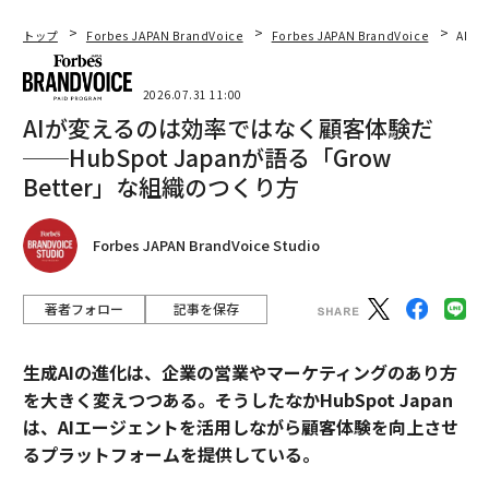
トップ
Forbes JAPAN BrandVoice
Forbes JAPAN BrandVoice
AIが
2026.07.31 11:00
AIが変えるのは効率ではなく顧客体験だ
──HubSpot Japanが語る「Grow
Better」な組織のつくり方
Forbes JAPAN BrandVoice Studio
著者フォロー
記事を保存
生成AIの進化は、企業の営業やマーケティングのあり方
を大きく変えつつある。そうしたなかHubSpot Japan
は、AIエージェントを活用しながら顧客体験を向上させ
るプラットフォームを提供している。