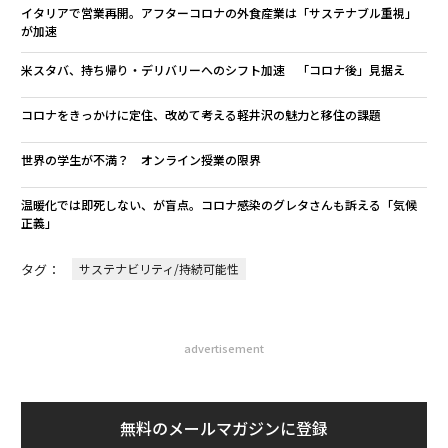
イタリアで営業再開。アフターコロナの外食産業は「サステナブル重視」
が加速
米スタバ、持ち帰り・デリバリーへのシフト加速 「コロナ後」見据え
コロナをきっかけに定住、改めて考える軽井沢の魅力と移住の課題
世界の学生が不満？ オンライン授業の限界
温暖化では即死しない、が盲点。コロナ感染のグレタさんも訴える「気候
正義」
タグ：
サステナビリティ/持続可能性
advertisement
無料のメールマガジンに登録