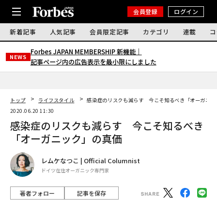
会員登録
ログイン
新着記事
人気記事
会員限定記事
カテゴリ
連載
コ
Forbes JAPAN MEMBERSHIP 新機能｜
NEWS
記事ページ内の広告表示を最小限にしました
トップ
ライフスタイル
感染症のリスクも減らす 今こそ知るべき「オーガニッ
2020.06.20 11:30
感染症のリスクも減らす 今こそ知るべき
「オーガニック」の真価
レムケなつこ | Official Columnist
ドイツ在住オーガニック専門家
著者フォロー
記事を保存