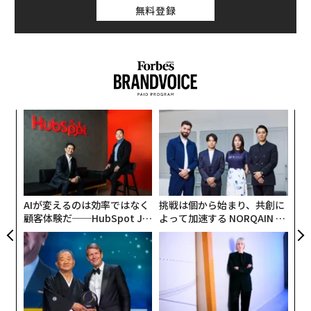
無料登録
〜
織
う
〜
T
金
個
ェ
AIが変えるのは効率ではなく
挑戦は個から始まり、共創に
顧客体験だ──HubSpot Ja
よって加速する NORQAIN JA
panが語る「Grow Better」
PAN 特別座談会
な組織のつくり方