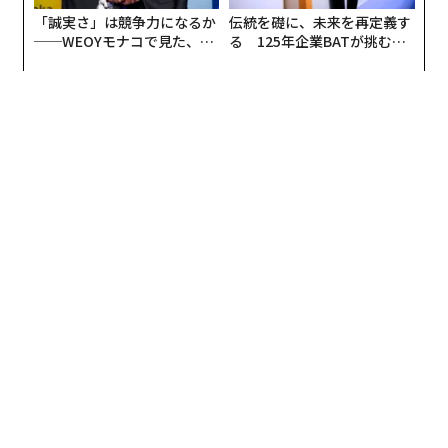
「誠実さ」は競争力になるか
伝統を礎に、未来を再定義す
──WEOYモナコで見た、く
る 125年企業BATが挑むス
ら寿司の経営哲学
モークレスな未来