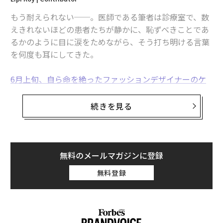
has depended on our social groups and standing within t
もう耐えられない──。医師である筆者は診療室で、数
hem. I know the trolls that spend their days harassing oth
ers online are battling their own mental demons, but plea
えきれないほどの患者たちが静かに、恥ずべきことであ
se find a way to release your venom in a way that won’t p
るかのように目に涙をためながら、そう打ち明ける言葉
oison others. Even a straw’s weight can be the one to bre
ak a camel’s back. Just the tiniest push could be what se
を何度も耳にしてきた。
nds someone over the edge. Be the kindness you wish y
ou received instead of malice and neglect you’re trying to
pay back. Don’t pass it on, protect the world from what yo
6月上旬、自ら命を絶ったファッションデザイナーのケ
u’ve had to endure instead of spreading it
イト・スペード
Ronda Rousey
(@rondarousey)がシェアした投稿 -
2020年 5月月23日午前9時13分PDT
と
人気シェフのアンソニー・ボーデイン
もまた、それぞ
続きを見る
れの最後の瞬間に一人きりの部屋で、同じことを思って
いただろうか。
「ネットいじめは私たちの社会の現実において大きくな
っている脅威です。その脅威に屈することは、弱さを意
キャリアを積むことに成功した女性なら、人気ファッシ
無料のメールマガジンに登録
味しません。人間とはそういうものなのです。人類は歴
ョンデザイナーのスペードを直接知っていたわけではな
史の大部分において、生きていくために社会集団を必要
無料登録
くても、彼女を自らと関連付けて考えることができる。
とし、その中で生きてきました。だから、社会に認めら
また、人気シェフとして各地を飛び回り、「世界を喰ら
れることがわたしたちの命を左右するかのごとく感じて
って」きたボーデインのような生き方は、誰もがうらや
しまうように進化したのです。
むものだろう。