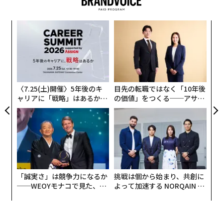
オンラインで他人への嫌がらせを熱心に行なっている
人々もまた、彼らの中の心の悪魔と闘っていることは理
ソ
解しています。ただどうか、自分の毒のはけ口に他人を
変え
プ
FE
─
用いることはやめていただきたい。
“
0年
束
シ
『ラクダの背を折る最後の藁』ということわざがありま
グ
す（「一見ささいなことのように見えることも、不快な
〈7.25(土)開催〉5年後のキ
目先の転職ではなく「10年後
ことが重なりに重なればついには我慢の限界がくる」と
ャリアに「戦略」はあるか。
の価値」をつくる──アサイ
トップエグゼクティブのキャ
ンの長期伴走型支援とは
いう意味）。小さく押したつもりでも、それが人を転落
リアに触れる1日│CAREER S
させてしまうことだってあり得るのです。悪意や軽視で
UMMIT 2026
仕返しするのではなく、あなたが望んだ優しさを与えま
しょう。悪意を拡散する代わりに、自分も被ったことが
あるような嫌な経験から世界を守りましょう」
「誠実さ」は競争力になるか
挑戦は個から始まり、共創に
──WEOYモナコで見た、く
よって加速する NORQAIN JA
ソーシャルメディアでの交流はメ
ら寿司の経営哲学
PAN 特別座談会
次ページ ＞
ンタルヘルスに深刻な影響を与え
うる