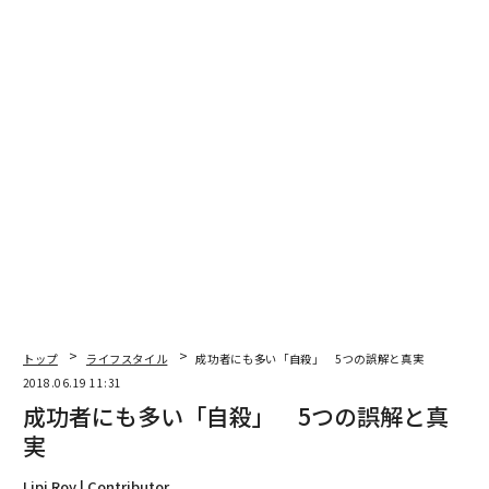
この投稿をInstagramで見る
To Hana Kimura and her family, I am so incredibly sorry f
or your loss. .. There are no words that could possibly he
al this wound... Rest In Peace Hana Kimura... If anyone r
eading this is suffering, know there are resources availabl
トップ
ライフスタイル
成功者にも多い「自殺」 5つの誤解と真実
e to help. If you need someone to talk to on the phone ca
2018.06.19 11:31
ll this number 1-800-273-8255 if you would prefer texting,
成功者にも多い「自殺」 5つの誤解と真
Text HOME to 741741 to connect with a Crisis Counselor.
Cyber Bullying is a very real and growing threat to us all a
実
s a society. Succumbing isn’t weakness, it’s human. We h
ave evolved to feel as if our lives depend on social accept
Lipi Roy | Contributor
ance because the majority of human history our survival