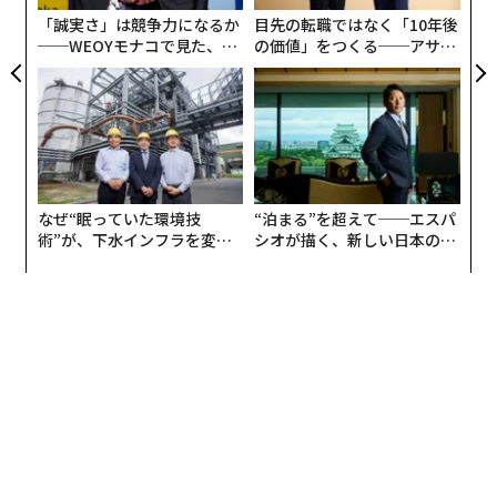
ンスタグラムでも飼い猫の写真と共に「愛してる、楽し
「誠実さ」は競争力になるか
目先の転職ではなく「10年後
く長生きしてね。ごめんね」と記した写真を投稿してい
──WEOYモナコで見た、く
の価値」をつくる──アサイ
た。その後、ツイートは削除されたが、木村さんには
ら寿司の経営哲学
ンの長期伴走型支援とは
「テラスハウス」のファンなどから毎日、数百もの中傷
ツイートを送られていたと言われており、これらが彼女
を死へと追い詰めたのではないかと指摘されている。
「ネットいじめに屈することは弱さではない」
なぜ“眠っていた環境技
“泊まる”を超えて──エスパ
米トップレスラーが追悼
術”が、下水インフラを変え
シオが描く、新しい日本のラ
たのか──産総研×月島JFE
グジュアリー（前編）
アクアソリューションの10年
初代UFC世界女子バンタム級王者で、2018年1月から約1
年半にわたってはプロレス団体WWEのトップレスラーと
しても活躍したロンダ・ラウジーは、自身のインスタグ
ラムに木村さんとその家族に向けて追悼コメントを送
り、次のように述べた。