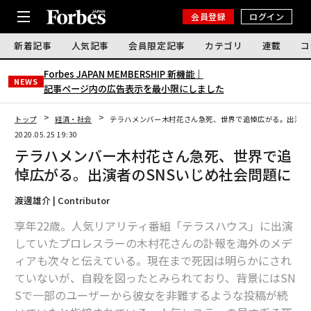
会員登録
ログイン
新着記事
人気記事
会員限定記事
カテゴリ
連載
コ
Forbes JAPAN MEMBERSHIP 新機能｜
NEWS
記事ページ内の広告表示を最小限にしました
トップ
経済・社会
テラハメンバー木村花さん急死、世界で追悼広がる。出演者
2020.05.25 19:30
テラハメンバー木村花さん急死、世界で追
悼広がる。出演者のSNSいじめ社会問題に
渡邊雄介 | Contributor
享年22歳。人気リアリティ番組「テラスハウス」に出演
していたプロレスラーの木村花さんの訃報を海外のメデ
ィアも次々と伝えている。現在まで死因は明らかにされ
ていないが、自殺を図ったとみられており、背景にはSN
Sで一部のユーザーから彼女を非難するような投稿が続