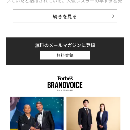
いていたと指摘されている。人気レスラーの早すぎる死
に、世界中から追悼の声が集まっている。
続きを見る
番組はアメリカの動画配信大手、ネットフリックスで約
190の国と地域で配信されており、彼女のファンは世界
中に多数存在している。また2018年には、米国のプロレ
ス雑誌プロレスリング・イラストレーテッドの「女性レ
無料のメールマガジンに登録
スラートップ100」で60位にランクインするなど、本職
無料登録
のレスラーにおいても今後を担う選手として注目される
逸材であった。
ツイッターには英語だけでなくさまざまな言語で哀しみ
の声が寄せられ、ハッシュタグ「#RIPHanaKimura」は
5月23日に米ツイッターのトレンド1位となった。
なく
「
Ja
左右
木村さんは23日未明、ツイッターに「もう人間なんかや
er」
T
“
りたくない」、「愛されたかった人生でした」、「みん
日
オ
なありがとう、大好きだよ」、「ばいばい」と投稿。イ
ジ