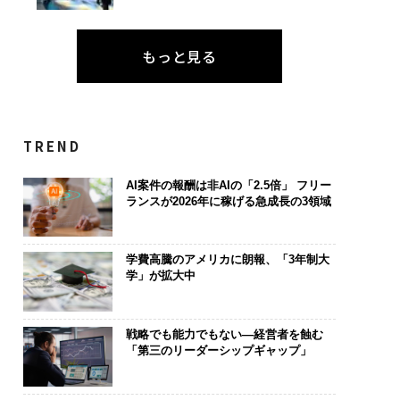
もっと見る
TREND
AI案件の報酬は非AIの「2.5倍」 フリー
ランスが2026年に稼げる急成長の3領域
学費高騰のアメリカに朗報、「3年制大
学」が拡大中
戦略でも能力でもない―経営者を蝕む
「第三のリーダーシップギャップ」