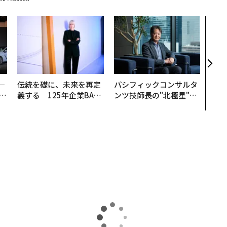
〜決
模組
装」
く”
ビジ
─
伝統を礎に、未来を再定
パシフィックコンサルタ
E
義する 125年企業BAT
ンツ技師長の"北極星"。
が挑むスモークレスな未
災害への無力感を乗り越
来
え見つけた、防災一筋20
年の答え