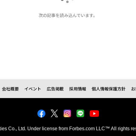
N BrandVoice
グジュアリー（中編）
パシオが描く、新しい日本のラ
者フォロー
記事を保存
か、それとも滞在そのものを豊かにする体験なのか。
るのは、作品を展示するホテルではなく、建築、工芸、ア
ートの密な関係から、日本ならではのラグジュアリーの