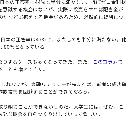
。日本の正答率は44％と半分に満たない。ほぼゼロ金利状
を意識する機会はないが、実際に投資をすれば配当金が
のかなど選択をする機会があるため、必然的に複利につ
日本の正答率は47％と、またしても半分に満たない。他
は80％となっている。
たりするケースも多くなってきた。また、
このコラム
で
ることも増えてきた。
もしれないが、金融リテラシーが高まれば、前者の成功確
詐欺被害を回避することができるだろう。
取り組むことができないものだ。大学生には、ぜひ、こ
も学ぶ機会を自らつくり出していって欲しい。