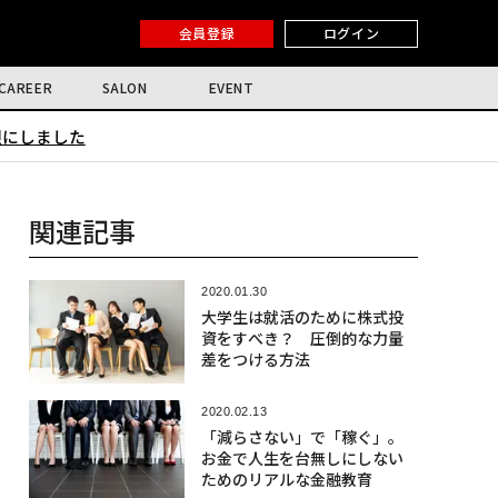
会員登録
ログイン
CAREER
SALON
EVENT
限にしました
関連記事
2020.01.30
大学生は就活のために株式投
資をすべき？ 圧倒的な力量
差をつける方法
2020.02.13
「減らさない」で「稼ぐ」。
お金で人生を台無しにしない
ためのリアルな金融教育