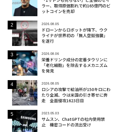
ラー、取得原価割れで約165億円のビ
ットコインを売却
2026.08.05
ドローンからロボットが降下、ウク
ライナが世界初の「無人空挺強襲」
を遂行
2026.08.06
栄養ドリンク成分の定番タウリンに
「老化細胞」を除去するメカニズム
を発見
2026.08.05
ロシアの攻撃で給油所が150キロにわ
たり全滅、ウは米国の引き寄せに奔
走 全面侵攻1623日目
2023.05.03
サムスン、ChatGPTの社内使用禁
止 機密コードの流出受け