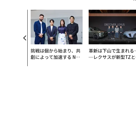
挑戦は個から始まり、共
革新は下山で生まれる
創によって加速する NOR
─レクサスが新型TZと
QAIN JAPAN 特別座談会
Sに込めた「DISCOVE
R」の哲学