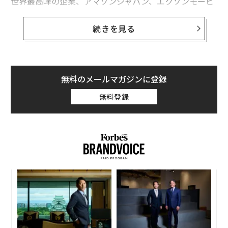
世界最高峰の企業、アマゾンジャパン、エクソンモービ
ルなどで超多忙なビジネスパーソンたちの心をプレッシ
ャーから守る任を負い、多くの社員と面接をしてきた産
続きを見る
業医の鈴木英孝先生に、「自分の心を守りながらパフォ
ーマンスを上げる方法」を連載でご執筆いただく。
無料のメールマガジンに登録
在宅勤務後の面接に現れた「驚くべき差異」
無料登録
今から15年ほど前、私はある会社において、営業職のほ
とんどを在宅勤務に移行させるプロジェクトに関与する
経験をしました。それは、当時としては斬新で未来を見
据えた働き方の導入でした。そしてプロジェクトにおけ
る私の役割は、「在宅勤務」という、仕事のスタイルの
〜
金
大きな変化に起因するストレスの予防と、その対策の立
個
案でした。
〈7
ェ
ャ
ト
当時は現在のような社内SNSツールはなく、ノートPCと