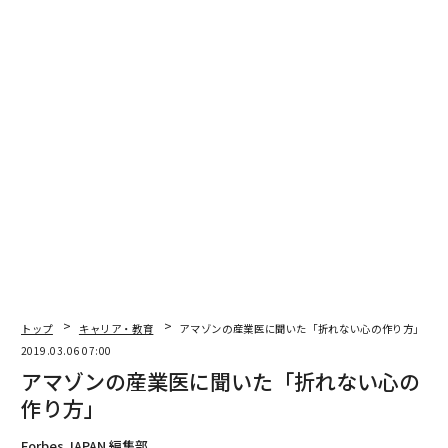
Getty Images
ベテラン営業職では仕事や生活に余裕を感じることがで
トップ
キャリア・教育
アマゾンの産業医に聞いた「折れない心の作り方」
き、ほとんどが在宅勤務をポジティブにとらえていたの
2019.03.06 07:00
に対し、若い営業職では、チームへの帰属意識が得られ
アマゾンの産業医に聞いた「折れない心の
ず孤独を感じるといったネガティブな意見が目立ちまし
作り方」
た。その結果、毎日の様に出社してしまう若い営業職の
人が現れるという現象も見られました。
Forbes JAPAN 編集部