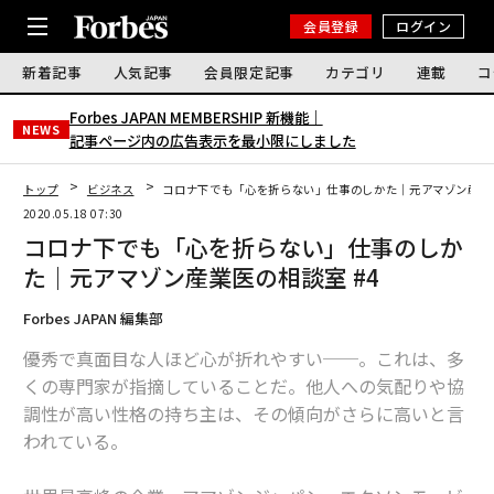
会員登録
ログイン
新着記事
人気記事
会員限定記事
カテゴリ
連載
コ
Forbes JAPAN MEMBERSHIP 新機能｜
NEWS
記事ページ内の広告表示を最小限にしました
トップ
ビジネス
コロナ下でも「心を折らない」仕事のしかた｜元アマゾン産業医
2020.05.18 07:30
コロナ下でも「心を折らない」仕事のしか
た｜元アマゾン産業医の相談室 #4
Forbes JAPAN 編集部
優秀で真面目な人ほど心が折れやすい──。これは、多
くの専門家が指摘していることだ。他人への気配りや協
調性が高い性格の持ち主は、その傾向がさらに高いと言
われている。