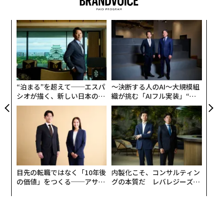
しているという。
文＝鈴木英孝 編集＝石井節子 写真＝帆足宗洋
〜
この世界最高峰の企業で働く人たちはどのように多忙や
金
プレッシャーから心を守り、ハイパフォーマンスを発揮
2026年9月号発売中
個
〈7
しているのか。アマゾンジャパン産業医の鈴木英孝先
ェ
ャ
生、人事部・ジャパンコーポレートディレクターの上田
ト
最新号の購入はこちらから
セシリアさんに、「心を守りながら仕事で成果を上げる
リア
“泊まる”を超えて──エスパ
〜決断する人のAI〜大規模組
UM
秘訣」について話を伺った。
シオが描く、新しい日本のラ
織が挑む「AIフル実装」“使
グジュアリー（前編）
う”企業から“動く”企業へ【N
メンバーシップに登録する
>鈴木英孝氏書き下ろし連載第1回
TTドコモビジネス×PwC】
今日からできる「ストレスをためない方法」｜元アマゾ
ン産業医の相談室 #1
関連記事
「歯磨きの時に鏡の中の自分をよく見る」が、自己肯定
目先の転職ではなく「10年後
内製化こそ、コンサルティン
の価値」をつくる──アサイ
グの本質だ レバレジーズが
感を高める
アマゾンの産業医に聞いた「折れない心の作り方」
ンの長期伴走型支援とは
実践する、次世代ファームの
全貌
在宅仕事＝運動不足？ 元ファーストクラスCAに学ぶ「太らず健康」の極
──鈴木先生、毎日の仕事に追われ、心身が疲れてくる
意