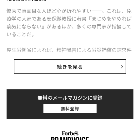
優秀で真面目な人ほど心が折れやすい──。これは、免
彼らの共通の悩みは、「自分のプレゼンスを示すことが
疫学の大家である安保徹教授に著書『まじめをやめれば
できない」ということでした。おそらくベテラン営業職
病気にならない』があるほか、多くの専門家が指摘して
はその経験の厚みから、環境の変化に適応できる知恵や
いることだ。
方法をたぐり寄せることが出来たことに加え、これまで
の自分に対する一定の評価がチームに共有されていたこ
厚生労働省によれば、精神障害による労災補償の請求件
とが強みになったのではないでしょうか。その一方で、
数は2018年が1732件で過去最多、1586件の前年度と比
若い営業職は、経験が浅いため自分への確固たる評価も
べ9.2％増で、5年連続の増加を記録した。認定件数も2
続きを見る
少なく、先輩社員から「面倒を見てもらう」、「わから
年連続で増加している。2000年の労災請求件数「212
ないことを教えてもらう」といった、これまで「当たり
件」の実に7倍以上だ。また、労働安全衛生調査（厚生
前の環境」を失ってしまったと感じたのかもしれませ
労働省）によれば、6割近い労働者が、職場あるいは仕
ん。
事に対する不安や悩みといった強いストレスを感じてい
無料のメールマガジンに登録
るとのことだ。
無料登録
次ページ ＞
在宅勤務上手の「3つの共通点」
ジェフ・ベゾス率いる、シアトルに本社を構えるアマゾ
ンでは、仕事と生活を「調和」させる「ワークライフハ
1
2
3
ーモニー（Work Life Harmony）」という考え方を実践