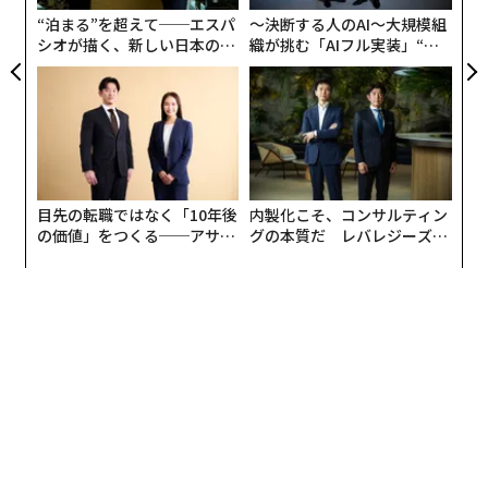
リア
電話で仕事を行う時代だったので、在宅勤務の課題は
“泊まる”を超えて──エスパ
〜決断する人のAI〜大規模組
UM
シオが描く、新しい日本のラ
織が挑む「AIフル実装」“使
「コミュニケーションの維持」でした。そのため、在宅
グジュアリー（前編）
う”企業から“動く”企業へ【N
勤務移行後も、チーム全員が週1回、ミーティングのた
TTドコモビジネス×PwC】
め出社することとしました。
数カ月後、プロジェクトのフォローアップの一環として
アンケート調査と面接を行ったところ、大変興味深いこ
とがわかりました。在宅勤務に対する評価が、ベテラン
目先の転職ではなく「10年後
内製化こそ、コンサルティン
の価値」をつくる──アサイ
グの本質だ レバレジーズが
営業職と若い営業職では完全に割れていたのです。
ンの長期伴走型支援とは
実践する、次世代ファームの
全貌