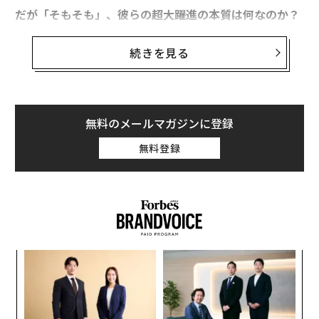
だが「そもそも」、彼らの超大躍進の本質は何なのか？
アマゾン ジャパン立ち上げメンバーの一人である筆者
は以下のように分析する。
続きを見る
株価暴落「5.5ドル」の辛酸から「1770ドル超」へ──
無料のメールマガジンに登録
起業からおよそ24年。シアトルで産声を上げたその企業
無料登録
は、歴史上でも稀にみるスピードで世界的企業の仲間入
りを遂げ、なおも進化し続けている。創業者ジェフ・ベ
ゾスによって作られたその企業の名は、グーグル、アッ
プル、フェイスブックと共に「GAFA」と呼ばれる世界的
なインターネットテクノロジー企業の1席を占め、起業
以来、地球上の多くの人々の生活を大きく変えてきた。
代の
〜
「超
織
近年では創業当初からのネット通販のみならず、「クラ
×ウ
う
ウドサービスの雄」としても多くの企業や団体にそのサ
キ
エ
T
か。
チ
ービスを提供する企業となっていることは周知の通り