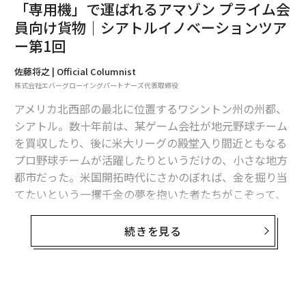
「専用機」で運ばれるアマゾン プライム会
員向け貨物｜シアトルイノベーションツア
世間ではアマゾンが全ての産業構造を変えてしまうので
ー第1回
はないか、全ての産業を巻き込んで破壊しつくしてしま
うのではないか、といった悲観論まで聞こえてくる昨今
佐藤将之 | Official Columnist
である。
株式会社エバーグローイングパートナーズ代表取締役
アメリカ北西部の最北に位置するワシントン州の州都、
確かに多くの顧客がリアル店舗からネットへとその購買
シアトル。数十年前は、某ゲーム会社が地元野球チーム
の場を移し、その結果、多くの小売店が影響を受けてい
を買収したり、後に米大リーグの殿堂入り間近ともなる
る。小さなところでいうと、シアトルダウンタウンの夕
プロ野球チームが活躍したりというだけの、小さな地方
方の帰宅ラッシュも、毎年成長を続けるアマゾンの社員
都市だった。米国開拓時代にさかのぼれば、金を掘り当
によるものであり、シアトル住民たちはそれを少し皮肉
てたいという一攫千金の夢を抱いた者たちがこぞって、
を込めて、「アマゾン・エフェクト（Amazon Effec
アラスカ金鉱への危険な旅に出発した地でもあった。
t）」と呼んだりもする。
続きを見る
多くが夢ついえ、あるいは多くの者がなきがらとなって
戻る中、財をつかんだ一握りの幸運な者たちが財をつか
み凱旋した土地だった。