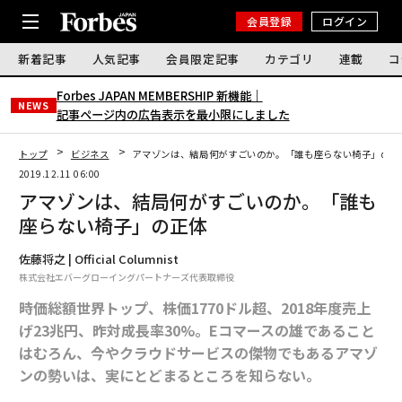
会員登録
ログイン
新着記事
人気記事
会員限定記事
カテゴリ
連載
コ
Forbes JAPAN MEMBERSHIP 新機能｜
NEWS
記事ページ内の広告表示を最小限にしました
トップ
ビジネス
アマゾンは、結局何がすごいのか。「誰も座らない椅子」の正
2019.12.11 06:00
アマゾンは、結局何がすごいのか。「誰も
座らない椅子」の正体
佐藤将之 | Official Columnist
株式会社エバーグローイングパートナーズ代表取締役
時価総額世界トップ、株価1770ドル超、2018年度売上
げ23兆円、昨対成長率30%。Eコマースの雄であること
はむろん、今やクラウドサービスの傑物でもあるアマゾ
ンの勢いは、実にとどまるところを知らない。