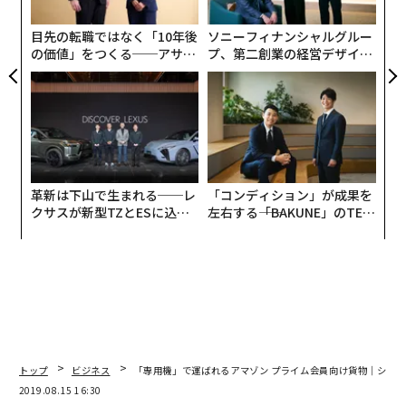
キャ
ェ
だ。その企業価値は2018年には1兆ドル（100兆円）を
R S
超え、時価総額世界一となった。
目先の転職ではなく「10年後
ソニーフィナンシャルグルー
の価値」をつくる──アサイ
プ、第二創業の経営デザイン
ンの長期伴走型支援とは
──カギは意志を引き出し、
その会社が、実は2000年から2001年にかけて「Amazo
束ね、共創すること
n.bomb（アマゾン爆弾＝爆発（倒産）寸前）」や「Am
azon.gov（government＝政府のように赤字を垂れ流
す）」と揶揄されていたことを知っている人は、それほ
ど多くないだろう。1997年上場時、100ドルを超えた株
価も5.5ドルまで下落し、いつ「Chapter 11（連邦倒産
革新は下山で生まれる──レ
「コンディション」が成果を
クサスが新型TZとESに込め
左右する――「BAKUNE」のTEN
法第11章、日本でいう民事再生法）」になってもおかし
た「DISCOVER」の哲学
TIALが支える「挑戦者の明
くない状況だったのだ。
日」
だがアマゾンはそこから奇跡的とも思える成長を遂げ、
2019年12月現在株価は1770ドルを超え、2018年度の売
り上げ規模も23兆円、昨対成長率30%という驚異的な企
業へと変貌を遂げたのである。
トップ
ビジネス
「専用機」で運ばれるアマゾン プライム会員向け貨物｜シアト
2019.08.15 16:30
「アマゾン・エフェクト」は破壊の始まりか