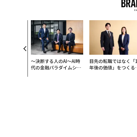
〜決断する人のAI〜AI時
目先の転職ではなく「1
代の金融パラダイムシフ
年後の価値」をつくる
ト、「超個別化」の核心
─アサインの長期伴走
【MUFG×ウェルスナビ
支援とは
×PwC】