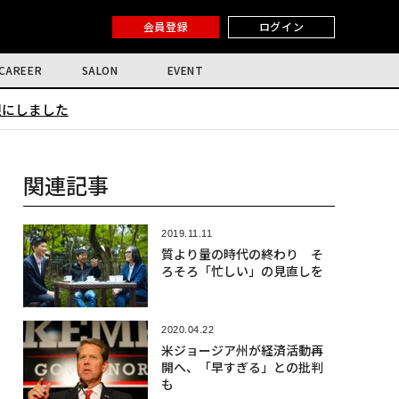
会員登録
ログイン
CAREER
SALON
EVENT
限にしました
関連記事
2019.11.11
質より量の時代の終わり そ
ろそろ「忙しい」の見直しを
2020.04.22
米ジョージア州が経済活動再
開へ、「早すぎる」との批判
も