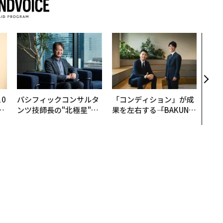
エン
ナ併
s 
タマ
を徹
0
パシフィックコンサルタ
「コンディション」が成
─
ンツ技師長の"北極星"。
果を左右する――「BAKUN
型
災害への無力感を乗り越
E」のTENTIALが支える
え見つけた、防災一筋20
「挑戦者の明日」
年の答え