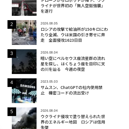
ライナが世界初の「無人空挺強襲」
を遂行
2026.08.05
ロシアの攻撃で給油所が150キロにわ
たり全滅、ウは米国の引き寄せに奔
走 全面侵攻1623日目
2026.08.04
暗い空にペルセウス座流星群の流れ
星を探し、はくちょう座を目印に天
の川を辿る 今週の夜空
2023.05.03
サムスン、ChatGPTの社内使用禁
止 機密コードの流出受け
2026.08.04
ウクライナ侵攻で塗り替えられた世
界のエネルギー地図 ロシアは信用
失墜