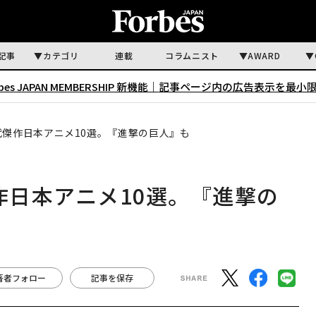
記事
カテゴリ
連載
コラムニスト
AWARD
rbes JAPAN MEMBERSHIP 新機能｜
記事ページ内の広告表示を最小
代傑作日本アニメ10選。『進撃の巨人』も
作日本アニメ10選。『進撃の
著者フォロー
記事を保存