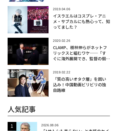
2019.04.06
イスラエルはコスプレ・アニ
メ・サブカルにも熱心って、知
ってました？
2020.02.26
CLAMP、樹林伸らがネットフ
リックスと組むワケ──「す
ぐに海外展開でき、監督の個性
で作品がつくれる」
2019.02.22
「質の高いオタク層」を囲い
込み！中国動画ビリビリの独
自路線
人気記事
2026.08.06
「1サトシも売らない」と主張のセイ