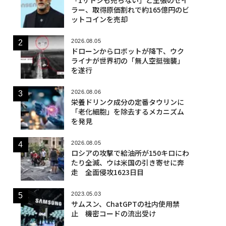
ラー、取得原価割れで約165億円のビ
ットコインを売却
2026.08.05
ドローンからロボットが降下、ウク
ライナが世界初の「無人空挺強襲」
を遂行
2026.08.06
栄養ドリンク成分の定番タウリンに
「老化細胞」を除去するメカニズム
を発見
2026.08.05
ロシアの攻撃で給油所が150キロにわ
たり全滅、ウは米国の引き寄せに奔
走 全面侵攻1623日目
2023.05.03
サムスン、ChatGPTの社内使用禁
止 機密コードの流出受け