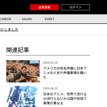
会員登録
ログイン
CAREER
SALON
EVENT
限にしました
関連記事
2019.01.19
アメリカの有名声優に日本ア
ニメの人気や声優事情を聞い
た
2019.06.22
日本のアニメ、世界で流行る
か流行らないかは国や地域で
事情が異なる