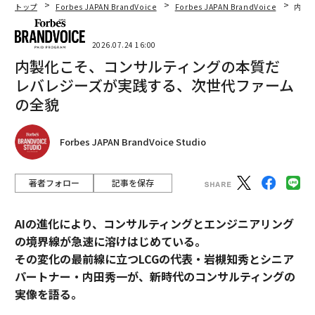
トップ
Forbes JAPAN BrandVoice
Forbes JAPAN BrandVoice
内製
2026.07.24 16:00
内製化こそ、コンサルティングの本質だ
レバレジーズが実践する、次世代ファーム
の全貌
Forbes JAPAN BrandVoice Studio
著者フォロー
記事を保存
AIの進化により、コンサルティングとエンジニアリング
の境界線が急速に溶けはじめている。
その変化の最前線に立つLCGの代表・岩槻知秀とシニア
パートナー・内田秀一が、新時代のコンサルティングの
実像を語る。