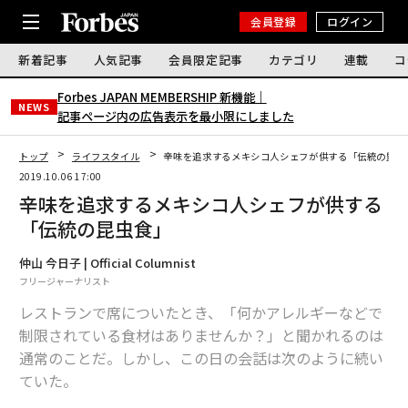
会員登録
ログイン
新着記事
人気記事
会員限定記事
カテゴリ
連載
コ
Forbes JAPAN MEMBERSHIP 新機能｜
NEWS
記事ページ内の広告表示を最小限にしました
トップ
ライフスタイル
辛味を追求するメキシコ人シェフが供する「伝統の昆虫
2019.10.06 17:00
辛味を追求するメキシコ人シェフが供する
「伝統の昆虫食」
仲山 今日子 | Official Columnist
フリージャーナリスト
レストランで席についたとき、「何かアレルギーなどで
制限されている食材はありませんか？」と聞かれるのは
通常のことだ。しかし、この日の会話は次のように続い
ていた。