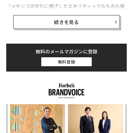
「メキシコの文化に根ざしたエキゾティックなものも提
供されますが、大丈夫ですか？」
続きを見る
今年の4月から来年1月まで、レストランのプロデュース
を行うグラナダが世界から30人以上のトップシェフを招
き、さまざまな料理を供しているポップアップレストラ
ンがある。日本の食材や器などの食文化を海外からの視
無料のメールマガジンに登録
点で再発見してもらう「クックジャパンプロジェク
無料登録
ト」。前出の問いかけがあったのは、そこでのことだっ
た。
目の前に置かれたのは標本箱
この日、厨房で腕をふるっていたのは、2018年の「世界
ィン
A
のベストレストラン50」で11位となり、メキシコでナン
ズが
顧客
バー1に輝いた「クイントニル」のホルヘ・バイェホ シ
ムの
pa
創に
〜
ェフだ。
な
 JA
織