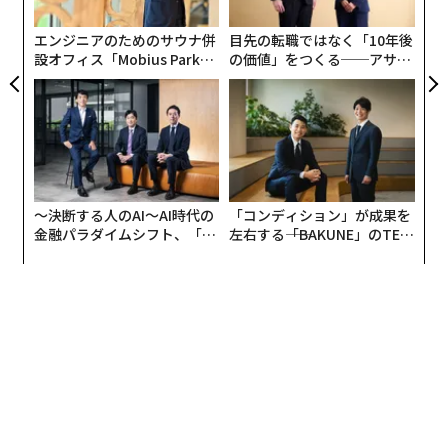
う
T
エンジニアのためのサウナ併
目先の転職ではなく「10年後
設オフィス「Mobius Park」
の価値」をつくる──アサイ
がオープン──タマディック
ンの長期伴走型支援とは
が健康経営を徹底する理由
〜決断する人のAI〜AI時代の
「コンディション」が成果を
金融パラダイムシフト、「超
左右する――「BAKUNE」のTEN
個別化」の核心 【MUFG×ウ
TIALが支える「挑戦者の明
ェルスナビ×PwC】
日」
ホルヘ・バイェホ シェフ（左）と「COOK JAPAN PROJECT」のエグゼクティブシ
ェフ、ジェローム・キルボフ（右）
「少し前まで、メキシコ料理というのは、ヨーロッパの
料理などよりも下に見られてきた」と語るバイェホ。彼
には、「昔ながらの暮らしを守る先住民が採集した食材