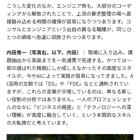
こうした変化のなか、エンジニア側も、大部分のコーデ
ィングから解放されたことで、上流の要求整理の場へ直
接踏み込める時間の確保が容易になりつつあります。コ
ンサルとエンジニアという出自の異なる職種が、同じひ
とつの領域へ急速に収斂されつつあります。
内田秀一（写真右。以下、内田）
： 現場に入り込み、課
題抽出から実装までを一気通貫で完遂する。かつては一
部の選ばれた精鋭にしか成しえなかったその高度なスタ
イルが、今やAIによって実践が容易になってきました。A
I活用の文脈では「DS」や「FDE」などと通称されてい
ますが、これらの言葉が示唆しているのは、単なる新し
い役割の分担ではありません。一人のプロフェッショナ
ルのなかに「ビジネスの視座」と「テクノロジーへの深
い理解」が高度に融合していく、という本質的なスキル
の大転換だと考えています。