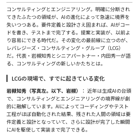
コンサルティングとエンジニアリング。明確に分断され
てきたふたつの領域が、AIの進化によって急速に境界を
失いつつある。要件定義と設計さえ固まれば、AIがコー
ドを書き、テストまで完了する。提案と実装が、以前よ
り容易にできる時代だ。その変化の最前線に立つのが、
レバレジーズ・コンサルティング・グループ（LCG）
だ。代表・岩槻知秀とシニアパートナー・内田秀一が語
る、コンサルティングの新しいかたちとは。
LCGの現場で、すでに起きている変化
岩槻知秀（写真左。以下、岩槻）
： 近年は生成AIの台頭
で、コンサルティングとエンジニアリングの境界線が劇
的に融解しています。AIによってコーディングやテスト
工程がほぼ自動化された結果、残された人間の領域は要
件定義と設計となっていて、さらに設計が完了した瞬間
にAIを駆使して実装まで完了できる。