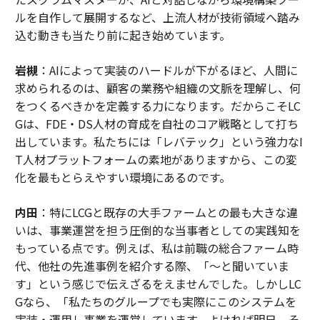
ルを自作して展開するなど、上流人材が技術領域へ踏み
込む動きも当たり前に起き始めています。
岩槻
：AIによって実装のハードルが下がるほど、人間に
求められるのは、顧客の業務や組織の文脈を理解し、何
をつくるべきかを定義する力になります。だからこそLC
Gは、FDE・DS人材の育成を自社のコア戦略として打ち
出しています。私たちには「レバテック」という強力なI
T人材プラットフォームの素地がありますから、この変
化を最もとらえやすい環境にあるのです。
内田
：特にLCGと既存の大手ファームとの最も大きな違
いは、事業運営を担う圧倒的な当事者としての実践知を
もっている点です。例えば、私は前職の総合ファーム時
代、他社の先進事例を紹介する際、「〜と聞いていま
す」という感じで伝えざるをえませんでした。しかしLC
Gなら、「私たちのグループでも実際にこのシステムを
実装・運用し事業を運営しています。よければ明日、そ