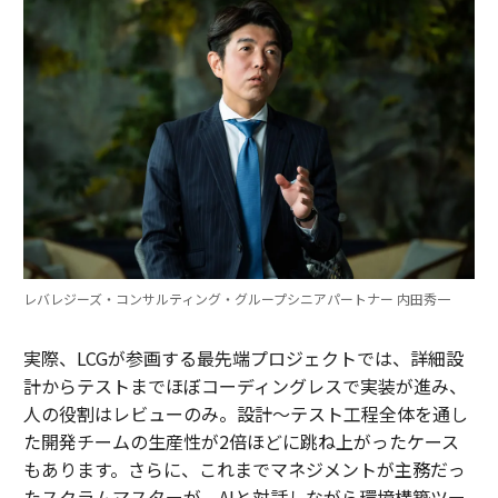
レバレジーズ・コンサルティング・グループシニアパートナー 内田秀一
実際、LCGが参画する最先端プロジェクトでは、詳細設
計からテストまでほぼコーディングレスで実装が進み、
人の役割はレビューのみ。設計～テスト工程全体を通し
た開発チームの生産性が2倍ほどに跳ね上がったケース
もあります。さらに、これまでマネジメントが主務だっ
たスクラムマスターが、AIと対話しながら環境構築ツー