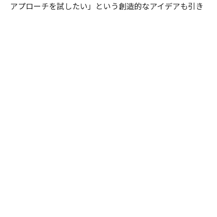
アプローチを試したい」という創造的なアイデアも引き
出せるようになりました。
そもそも、私がLCGへの参画を決めたのは、岩槻の「マ
インドの良い人しか取りません」という言葉がきっかけ
でした。近年のコンサル業界は高いサラリーや肩書きが
先行し、一部の若手に特権意識や素直さの欠如が見られ
ることに危機感を抱いていたからです。本来、私たちが
向き合うべきはプロジェクトの規模ではなく、顧客の課
題です。それを「自分ごと」としてとらえ、泥くさくや
り抜く誠実なマインドを大切にしたい。そう考えていた
私にとって、LCGの採用方針は非常に本質的だと感じま
した。