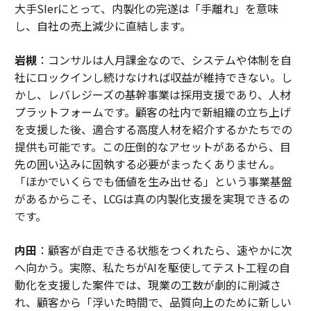
大手SIerにとって、内製化の完遂は「手離れ」を意味
し、自社の売上減少に直結します。
岩槻
：コンサルは人月課金なので、システムや体制を自
社にロックインし続けなければ収益が維持できない。し
かし、レバレジーズの基幹事業は採用支援であり、人材
プラットフォームです。顧客の社内で新組織の立ち上げ
を支援した後、適合する高度人材を紹介するかたちでの
提供も可能です。この圧倒的なアセットがあるから、目
先の囲い込みに固執する必要がまったくありません。
「ほかでいくらでも価値を生み出せる」という事業基盤
があるからこそ、LCGは真の内製化支援を実現できるの
です。
内田
：顧客が自走できる状態をつくれたら、速やかに次
へ向かう。実際、私たちがAIを駆使してテスト工程の自
動化を支援した案件では、現業の工数が劇的に削減さ
れ、顧客から「浮いた時間で、品質向上のために新しい