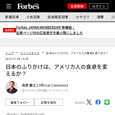
会員登録
ログイン
新着記事
人気記事
会員限定記事
カテゴリ
連載
コ
Forbes JAPAN MEMBERSHIP 新機能｜
NEWS
記事ページ内の広告表示を最小限にしました
トップ
ライフスタイル
日本のふりかけは、アメリカ人の食卓を変えるか？
2019.07.09 16:30
日本のふりかけは、アメリカ人の食卓を変
えるか？
長野 慶太 | Official Columnist
在ラスベガス 対米進出コンサルティング
著者フォロー
記事を保存
akiyoko / shutterstock.com