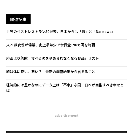
関連記事
世界のベストレストラン50発表、日本からは「傳」と「Narisawa」
米21歳女性が偉業、史上最年少で世界全196カ国を制覇
麻薬より危険「食べるのをやめられなくなる食品」リスト
卵は体に良い、悪い？ 最新の調査結果から言えること
経済的には豊かなのにデータ上は「不幸」な国 日本が目指すべき幸せと
は
advertisement