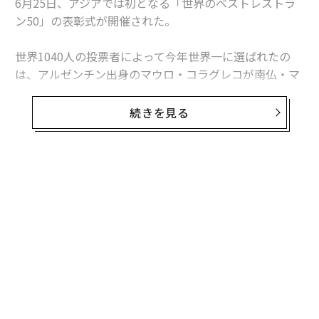
6月25日、アジアでは初となる「世界のベストレストラ
ン50」の表彰式が開催された。
世界1040人の投票者によって今年世界一に選ばれたの
は、アルゼンチン出身のマウロ・コラグレコが南仏・マ
ントンに店を構えるフランス料理「ミラズール」。表彰
式には、マントンからだけでなく、香港やバンコクから
続きを見る
もかつてのスタッフが集まり、シェフの出身地のアルゼ
ンチン、レストランがあるフランス、妻の出身地である
ブラジルなどの国旗を縫い合わせた旗を持ってこの瞬間
を祝った。
18回目の開催となる今回だが、フランス料理が世界一に
なったのは初めて。今年のトピックは、「ベスト・オ
ブ・ザ・ベスト」が新設されたこと。一度世界一になっ
たレストランは今後ランクインすることはなく、順位の
動きが活性化するように取り計らわれた。