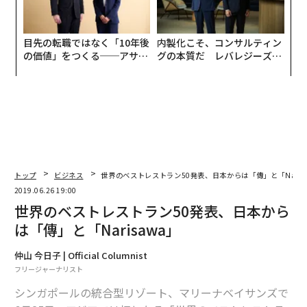
目先の転職ではなく「10年後
内製化こそ、コンサルティン
の価値」をつくる──アサイ
グの本質だ レバレジーズが
ンの長期伴走型支援とは
実践する、次世代ファームの
全貌
トップ
ビジネス
世界のベストレストラン50発表、日本からは「傳」と「Naris
2019.06.26 19:00
世界のベストレストラン50発表、日本から
は「傳」と「Narisawa」
仲山 今日子 | Official Columnist
フリージャーナリスト
シンガポールの統合型リゾート、マリーナベイサンズで