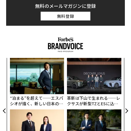
無料のメールマガジンに登録
無料登録
「
─
ら
〜
織
う
T
“泊まる”を超えて──エスパ
革新は下山で生まれる──レ
シオが描く、新しい日本のラ
クサスが新型TZとESに込め
グジュアリー（前編）
た「DISCOVER」の哲学