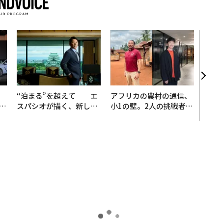
パシ
ンツ
災害
え見
年の
─
“泊まる”を超えて──エ
アフリカの農村の通信、
E
スパシオが描く、新しい
小1の壁。2人の挑戦者が
日本のラグジュアリー
手にした「次なる武器」
（前編）