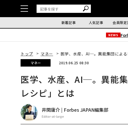
新着記事
人気記事
会員限定
Fo
NEWS
トップ
マネー
医学、水産、AI─。異能集団によ
マネー
2019.06.25 08:30
医学、水産、AI─。異能
レシピ」とは
井関庸介 | Forbes JAPAN編集部
Editor-at-large