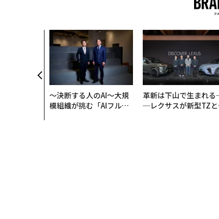
AI〜AI時
ラダイムシフ
別化」の核心
ウェルスナビ
〜決断する人のAI〜大規
革新は下山で生まれる
模組織が挑む「AIフル実
─レクサスが新型TZと
装」“使う”企業から“動
Sに込めた「DISCOVE
く”企業へ【NTTドコモ
R」の哲学
ビジネス×PwC】