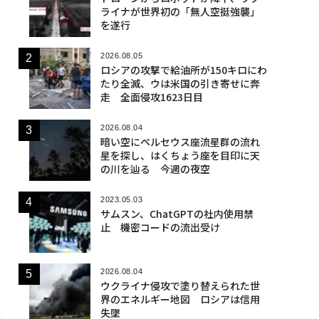
ライナが世界初の「無人空挺強襲」
を遂行
2026.08.05
ロシアの攻撃で給油所が150キロにわ
たり全滅、ウは米国の引き寄せに奔
走 全面侵攻1623日目
2026.08.04
暗い空にペルセウス座流星群の流れ
星を探し、はくちょう座を目印に天
の川を辿る 今週の夜空
2023.05.03
サムスン、ChatGPTの社内使用禁
止 機密コードの流出受け
2026.08.04
ウクライナ侵攻で塗り替えられた世
界のエネルギー地図 ロシアは信用
失墜