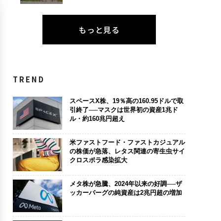
もっと見る
TREND
スペースX株、19％高の160.95ドルで取
引終了──マスクは世界初の資産1兆ド
ル・約160兆円超え
米ファストフード・ファストカジュアル
の株価が急落、レタス関連の寄生虫サイ
クロスポラ感染拡大
メタ株が急騰、2024年以来の好調──ザ
ッカーバーグの純資産は2兆円超の増加