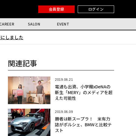
会員登録
ログイン
CAREER
SALON
EVENT
限にしました
関連記事
2019.06.21
電通も出資、小学館xDeNAの
新生「MERY」のメディアを超
えた可能性
2019.06.09
勝者は新スープラ！ 米有力
誌がポルシェ、BMWと比較テ
スト