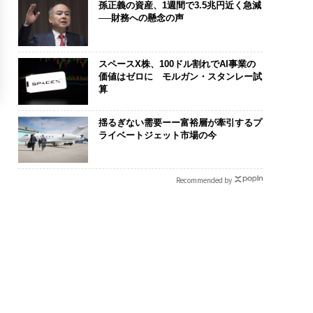
孫正義の資産、1週間で3.5兆円近く急減
──財務への懸念の声
スペースX株、100ドル割れでAI事業の
価値はゼロに モルガン・スタンレー試
算
揺るぎない需要ーー富裕層が牽引するプ
ライベートジェット市場の今
Recommended by