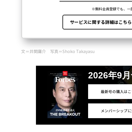
文＝井関庸介 写真＝Shoko Takayasu
2026年9
最新号の購入はこ
メンバーシップに