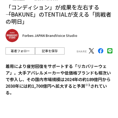
「コンディション」が成果を左右する
本を読む意味
――「BAKUNE」のTENTIALが支える「挑戦者
の明日」
ウェブでさまざまな情報が瞬時に行き交う現代におい
て、数時間、時には何日間もかけ1冊の本を読む行為
は、情報収集やスピードという観点からは効率の悪い行
Forbes JAPAN BrandVoice Studio
為と考えられがちだ。
著者フォロー
記事を保存
「ひとりの人間が人生で経験できることには限界があり
ます。しかし、本を読めば著者のさまざまな経験を短時
着用により疲労回復をサポートする「リカバリーウェ
間で吸収できる。自身に足りない知識や経験を効率よく
ア」。大手アパレルメーカーや低価格ブランドも相次い
体系的に学ぶことができるメディアが本です」（大
で参入し、その国内市場規模は2024年の約189億円から
賀）。
※1
2030年には約1,700億円へ拡大すると予測
されてい
る。
「弊社では、月に1冊、本を読む『ホンヨミ』という書
籍購入費を補助する制度があります。本には物事の本質
過熱するマーケットにおいて、価格競争とは一線を画す
が書かれていて、それは時間を経ても変わるものではな
ブランドとして独自のポジションを築いているのが、TE
い。本質を体系的に学ぶのに本は適しているメディアで