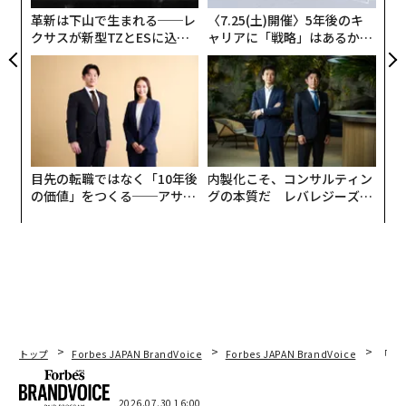
ねる。
革新は下山で生まれる──レ
〈7.25(土)開催〉5年後のキ
クサスが新型TZとESに込め
ャリアに「戦略」はあるか。
また「金融・不動産」「Tech」「HR」「ライフ」「マ
た「DISCOVER」の哲学
トップエグゼクティブのキャ
ーケティング」「シェアリングエコノミー」と選書者の
リアに触れる1日│CAREER S
UMMIT 2026
業界別に”推しコメント”とともに本が並ぶのも特徴的
だ。「弊社のミッションは『生活者が動く”新しい価値
観”を創る』です。今回のイベントでは『本のジャンルで
はなく、選書者でレイアウトした本屋』という書店の新
目先の転職ではなく「10年後
内製化こそ、コンサルティン
しい価値観を提案したかった」とオンヨミの大宮英嗣代
の価値」をつくる──アサイ
グの本質だ レバレジーズが
表取締役は企画の意図を語る。
ンの長期伴走型支援とは
実践する、次世代ファームの
全貌
日本を代表するような大手企業経営者の愛読書はさまざ
まなメディアで紹介されているが、ベンチャー経営者の
場合は、まだまだ少ない。「日常的に利用しているサー
ビスを運営している企業の経営者が推す本なら、身近に
感じ気軽に本を手にしやすいと考えた」とフライヤーの
トップ
Forbes JAPAN BrandVoice
Forbes JAPAN BrandVoice
「コン
大賀康史CEOはベンチャー経営者を選書者にした理由を
説明する。
2026.07.30 16:00