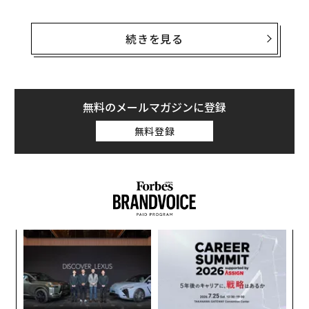
しかし、1カ月に1冊も本を読まない読者習慣のない人の
割合は47.5%（文化庁調査より）にものぼる。若手のビ
続きを見る
ジネスパーソンにとっても他人事ではないだろう。今回
のイベントでは、108人ものベンチャー経営者が、それ
ぞれの”推し本”と”推しコメント”で、どの本を読めば良
いのか迷っている若手ビジネスパーソンへオススメのビ
無料のメールマガジンに登録
ジネス書を紹介した。
無料登録
新たな書店の価値観の提案
渋谷は道玄坂にあるおしゃれなカフェといった趣の店内
に入ると、まず壁一面に貼られた108人の選書者一覧に
圧倒される。これほど選書者が多いブックフェアはまず
創業
エ
他では見られない。選書者には、サイボウズ青野慶久代
シン
チ
表取締役社長、Gunosy長島徹弥最高執行責任者、面白
超え
ェ
「
法人カヤックの柳澤大輔CEO、お金のデザイン中村仁CE
─
Oをはじめ、錚々たるベンチャー企業の経営者が名を連
ら