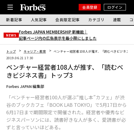
会員登録
ログイン
新着記事
人気記事
会員限定記事
カテゴリ
連載
コ
Forbes JAPAN MEMBERSHIP 新機能｜
NEWS
記事ページ内の広告表示を最小限にしました
トップ
キャリア・教育
ベンチャー経営者108人が推す、「読むべきビジネス書
2019.06.21 17:30
ベンチャー経営者108人が推す、「読むべ
きビジネス書」トップ3
Forbes JAPAN 編集部
「ベンチャー経営者100人が選ぶ“推し本”カフェ」が渋
谷のブックカフェ「BOOK LAB TOKYO」で5月17日から
6月17日まで期間限定で開催された。経営者や優秀なビ
ジネスパーソンには、読書好きな人が多く、愛読書が必
ずと言っていいほどある。