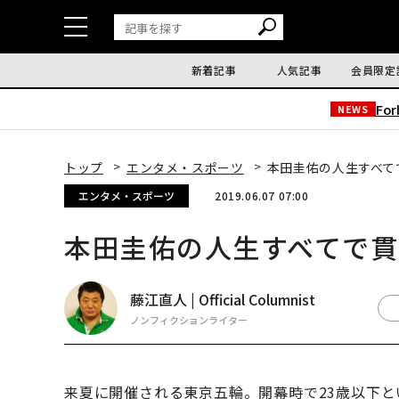
新着記事
人気記事
会員限定
Fo
NEWS
トップ
エンタメ・スポーツ
本田圭佑の人生すべて
エンタメ・スポーツ
2019.06.07 07:00
本田圭佑の人生すべてで
藤江直人 | Official Columnist
ノンフィクションライター
来夏に開催される東京五輪。開幕時で23歳以下と