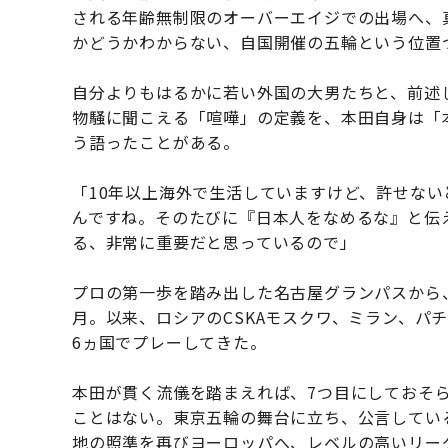
される年齢無制限のオーバーエイジでの出場へ、
かどうかわからない、自国開催の五輪という位置
自分よりもはるかに若い外国の大男たちと、前述
物騒に聞こえる「喧嘩」の定義を、本田自身は「
う語ったことがある。
「10年以上海外で生活していますけど、許せな
んですね。そのたびに『日本人をなめるな』と伝
る、非常に重要だと思っているので」
プロの第一歩を踏み出した名古屋グランパスから、オ
月。以来、ロシアのCSKAモスクワ、ミラン、パ
6ヵ国でプレーしてきた。
本田が貫く流儀を踏まえれば、7つ目にしておそ
ことはない。東京五輪の舞台に立ち、公言してい
地の照準を再びヨーロッパへ、レベルの高いリー