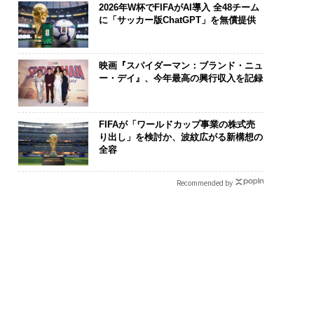
2026年W杯でFIFAがAI導入 全48チーム
に「サッカー版ChatGPT」を無償提供
映画『スパイダーマン：ブランド・ニュ
ー・デイ』、今年最高の興行収入を記録
FIFAが「ワールドカップ事業の株式売
り出し」を検討か、波紋広がる新構想の
全容
Recommended by
の転職ではなく「10
「コンディション」が成
革新は下山で
の価値」をつくる─
果を左右する――「BAKUN
─レクサスが新