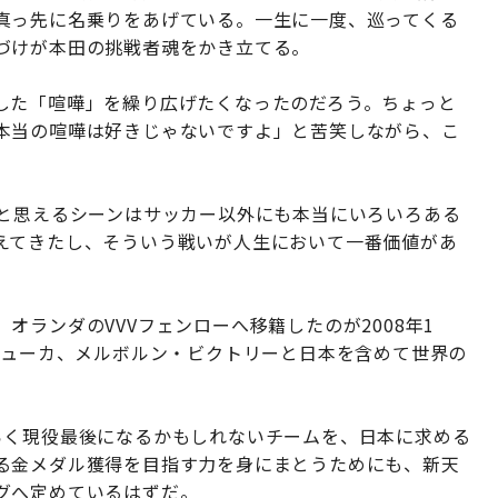
真っ先に名乗りをあげている。一生に一度、巡ってくる
づけが本田の挑戦者魂をかき立てる。
した「喧嘩」を繰り広げたくなったのだろう。ちょっと
本当の喧嘩は好きじゃないですよ」と苦笑しながら、こ
いと思えるシーンはサッカー以外にも本当にいろいろある
えてきたし、そういう戦いが人生において一番価値があ
ランダのVVVフェンローへ移籍したのが2008年1
チューカ、メルボルン・ビクトリーと日本を含めて世界の
らく現役最後になるかもしれないチームを、日本に求める
る金メダル獲得を目指す力を身にまとうためにも、新天
グへ定めているはずだ。