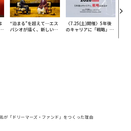
─ア
支援
は
“泊まる”を超えて─エス
〈7.25(土)開催〉5年後
b
パシオが描く、新しい日
のキャリアに「戦略」は
r
本のラグジュアリー（中
あるか。トップエグゼク
つ
編）
ティブのキャリアに触れ
る1日│CAREER SUMMI
T 2026
佑が「ドリーマーズ・ファンド」をつくった理由