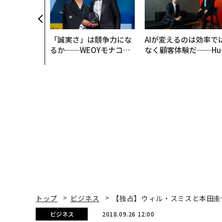
「誠実さ」は競争力にな
AIが変えるのは効率で
るか──WEOYモナコで
なく顧客体験だ──Hu
見た、くら寿司の経営哲
Spot Japanが語る「G
学
ow Better」な組織の
くり方
トップ
ビジネス
【独占】ウィル・スミスと本田圭
ビジネス
2018.09.26 12:00