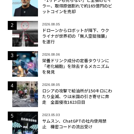
ラー、取得原価割れで約165億円のビ
ットコインを売却
2026.08.05
ドローンからロボットが降下、ウク
ライナが世界初の「無人空挺強襲」
を遂行
2026.08.06
栄養ドリンク成分の定番タウリンに
「老化細胞」を除去するメカニズム
を発見
2026.08.05
ロシアの攻撃で給油所が150キロにわ
たり全滅、ウは米国の引き寄せに奔
走 全面侵攻1623日目
2023.05.03
サムスン、ChatGPTの社内使用禁
止 機密コードの流出受け