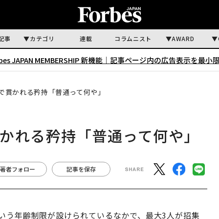
記事
カテゴリ
連載
コラムニスト
AWARD
rbes JAPAN MEMBERSHIP 新機能｜
記事ページ内の広告表示を最小
で貫かれる矜持「普通って何や」
貫かれる矜持「普通って何や」
著者フォロー
記事を保存
いう年齢制限が設けられているなかで、最大3人が招集