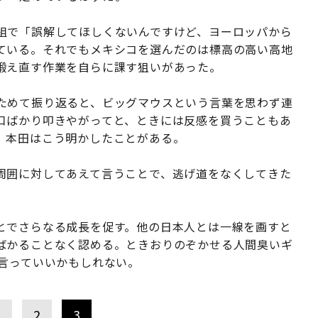
組で「誤解してほしくないんですけど、ヨーロッパから
ている。それでもメキシコを選んだのは標高の高い高地
鍛え直す作業を自らに課す狙いがあった。
ためて振り返ると、ビッグマウスという言葉を思わず連
口ばかり叩きやがってと、ときには反感を買うこともあ
、本田はこう明かしたことがある。
周囲に対してあえて言うことで、逃げ道をなくしてきた
とでさらなる成長を促す。他の日本人とは一線を画すと
ばかることなく認める。ときおりのぞかせる人間臭いギ
と言っていいかもしれない。
1
2
3