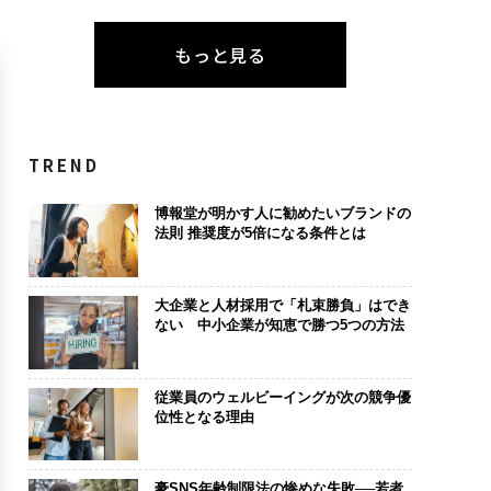
もっと見る
TREND
博報堂が明かす人に勧めたいブランドの
法則 推奨度が5倍になる条件とは
大企業と人材採用で「札束勝負」はでき
ない 中小企業が知恵で勝つ5つの方法
従業員のウェルビーイングが次の競争優
位性となる理由
豪SNS年齢制限法の惨めな失敗──若者