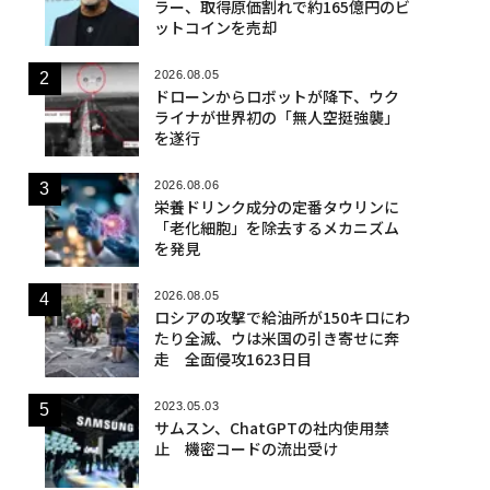
ラー、取得原価割れで約165億円のビ
ットコインを売却
2026.08.05
ドローンからロボットが降下、ウク
ライナが世界初の「無人空挺強襲」
を遂行
2026.08.06
栄養ドリンク成分の定番タウリンに
「老化細胞」を除去するメカニズム
を発見
2026.08.05
ロシアの攻撃で給油所が150キロにわ
たり全滅、ウは米国の引き寄せに奔
走 全面侵攻1623日目
2023.05.03
サムスン、ChatGPTの社内使用禁
止 機密コードの流出受け