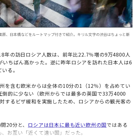
、秋葉原、日本橋などをルートマップ付きで紹介。キリル文字の渋谷はちょっと新
年の訪日ロシア人数は、前年比22.7％増の9万4800人
がいちばん高かった。逆に昨年ロシアを訪れた日本人は6
ている。
州を含む欧米からは全体の10分の1（12％）を占めてい
倒的に少ない（欧州からでは最多の英国で33万4000
に対するビザ緩和を実施したため、ロシアからの観光客の
間20分と、
ロシアは日本に最も近い欧州の国
ではある
も、お互い「近くて遠い国」だった。