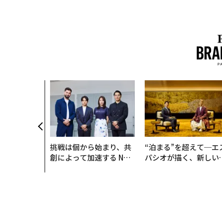
挑戦は個から始まり、共
“泊まる”を超えて─エ
創によって加速する NOR
パシオが描く、新しい
QAIN JAPAN 特別座談会
本のラグジュアリー（
編）