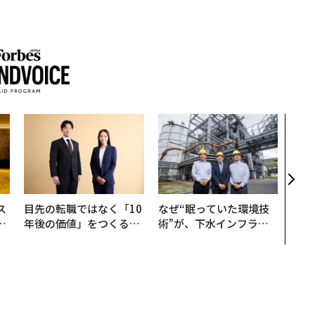
パシ
ンツ
災害
え見
年の
ス
目先の転職ではなく「10
なぜ“眠っていた環境技
日
年後の価値」をつくる─
術”が、下水インフラを
中
─アサインの長期伴走型
変えたのか──産総研×
支援とは
月島JFEアクアソリュー
ションの10年