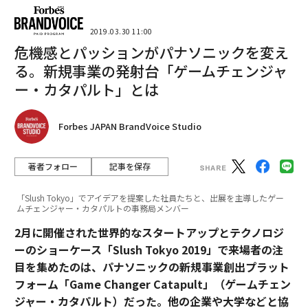
2026年9月号発売中
2019.03.30 11:00
危機感とパッションがパナソニックを変え
最新号の購入はこちらから
る。新規事業の発射台「ゲームチェンジャ
ー・カタパルト」とは
メンバーシップに登録する
Forbes JAPAN BrandVoice Studio
著者フォロー
記事を保存
関連記事
「Slush Tokyo」でアイデアを提案した社員たちと、出展を主導したゲー
ムチェンジャー・カタパルトの事務局メンバー
世界最大級の起業家イベントSlush、「アカデミー」開講を発表 「ぬかる
2月に開催された世界的なスタートアップとテクノロジ
み」脱しメインストリームへ
ーのショーケース「Slush Tokyo 2019」で来場者の注
起業家たちが明かす、読んで良かった「35冊の本」
目を集めたのは、パナソニックの新規事業創出プラット
フォーム「Game Changer Catapult」（ゲームチェン
辛口海外メディアも絶賛 色気あふれるマツダ「新型アクセラ」
ジャー・カタパルト）だった。他の企業や大学などと協