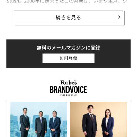
Slush。2008年に始まったこの祭典は、いまや東京、シ
ンガポール、上海にまで拡大。
続きを見る
ロック・フェスティバルのような光と音の飛び交う空間
で繰り広げられるセッションは、ほかのピッチイベント
とは異なる「Slushという文化」として、世界のスター
トアップが集うコミュニティに発展している。
無料のメールマガジンに登録
無料登録
今年で5回目となる「Slush Tokyo」は、2月22日、23日
の2日間にわたって東京ビッグサイトで開催。昨年のイ
ベントには、東南アジアなども含めた世界80カ国から80
00人以上が集まった。
それに先駆けて2月19日には先行記者発表会が開かれ、
“
壮大なイベントの裏側が明かされた。「Slush Tokyo 20
シ
19」の見所はもちろんのこと、それを支える人々にも注
グ
内
目したい。
グ
実