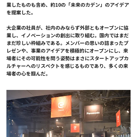
業したものも含め、約10の「未来のカデン」のアイデア
地頭が良い人には、「苦手な人間」がいない理由
を提案した。
旅行業界で予想される2019年の5つのトレンド
大企業の社員が、社内のみならず外部ともオープンに協
業し、イノベーションの創出に取り組む。国内ではまだ
Next Stage of Slush
寺田親弘
小池百合子
前田裕二
まだ珍しい枠組みである。メンバーの思いの詰まったプ
タグ：
東京ビックサイト
ユーザベース
eight
ジンガ
レゼンや、事業のアイデアを積極的にオープンにし、来
マツダ
場者にその可能性を問う
姿勢はまさにスタートアップカ
ルチャーへのリスペクトを感じるものであり、多くの来
場者の心を掴んだ。
連載