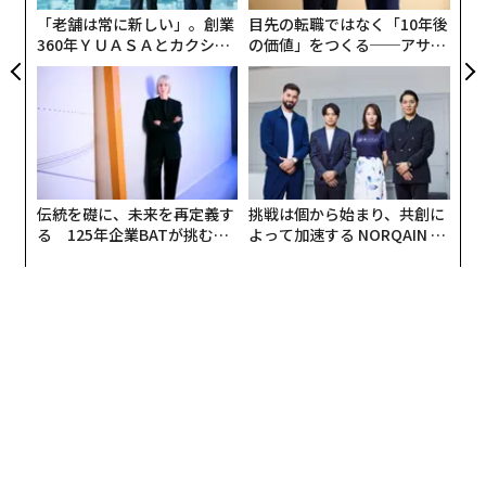
今年のテーマは「Call for Action」。実際に動く人を助
全
「老舗は常に新しい」。創業
目先の転職ではなく「10年後
けたい
360年ＹＵＡＳＡとカクシン
の価値」をつくる──アサイ
CEO田尻望が語る、AIを超え
ンの長期伴走型支援とは
る人の価値
伝統を礎に、未来を再定義す
挑戦は個から始まり、共創に
る 125年企業BATが挑むス
よって加速する NORQAIN JA
モークレスな未来
PAN 特別座談会
写真はSlush Tokyo 2018より（C）Petri Anttila
「Slush Tokyo 2019」では、2日間で70以上のプログラ