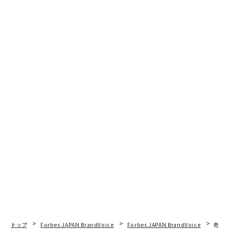
そんなSlushの大きな特徴は、柿嶋を含めた学生メンバ
ーが運営に深く関わっていることだ。「Slush Tokyo 20
19」当日には、学生をメインとする400人のボランティ
アが参加する。その希望者は600人を上回っていたとい
うから驚きだ。
先行記者発表会の進行を務めたのも、学生をメインとす
るボランティアメンバー。会場では、彼らが海外の参加
者と英語で会話し、来場者の疑問にテキパキと答える姿
が散見された。
次ページ ＞
何が学生を惹きつけるのか
1
2
文＝野口直希、飯村彩花
トップ
Forbes JAPAN BrandVoice
Forbes JAPAN BrandVoice
危機