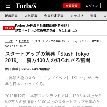
会員登録
ログイン
新着記事
人気記事
会員限定記事
カテゴリ
連載
コ
Forbes JAPAN MEMBERSHIP 新機能｜
NEWS
記事ページ内の広告表示を最小限にしました
トップ
ビジネス
スタートアップの祭典「Slush Tokyo 2019」 裏方400
2019.02.21 20:00
スタートアップの祭典「Slush Tokyo
2019」 裏方400人の知られざる奮闘
野口 直希 | Forbes JAPAN編集部
世界最大級のスタートアップイベント「Slush」が、今
年も日本にやってくる。
2018年12月、 本家フィンランドでは、130カ国以上から
約2万人の参加者と3100以上のスタートアップを集めた