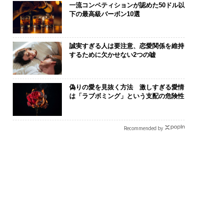
一流コンペティションが認めた50ドル以
下の最高級バーボン10選
誠実すぎる人は要注意、恋愛関係を維持
するために欠かせない2つの嘘
偽りの愛を見抜く方法 激しすぎる愛情
は「ラブボミング」という支配の危険性
Recommended by