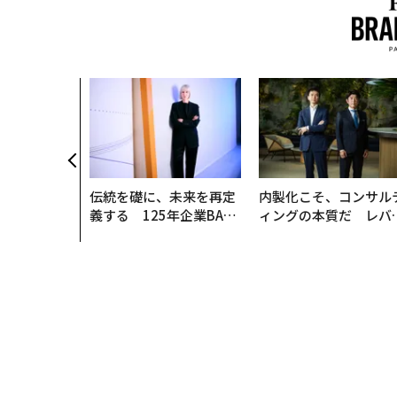
伝統を礎に、未来を再定
内製化こそ、コンサル
義する 125年企業BAT
ィングの本質だ レバ
が挑むスモークレスな未
ジーズが実践する、次
来
代ファームの全貌