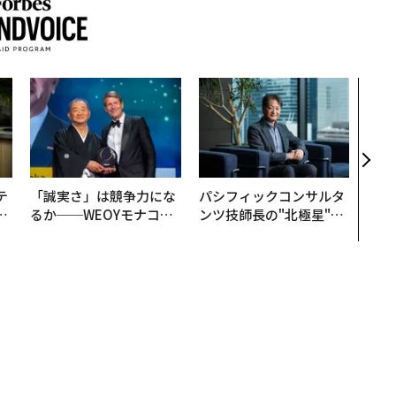
AI
なく
Spo
ow 
くり
テ
「誠実さ」は競争力にな
パシフィックコンサルタ
レ
るか──WEOYモナコで
ンツ技師長の"北極星"。
世
見た、くら寿司の経営哲
災害への無力感を乗り越
学
え見つけた、防災一筋20
年の答え