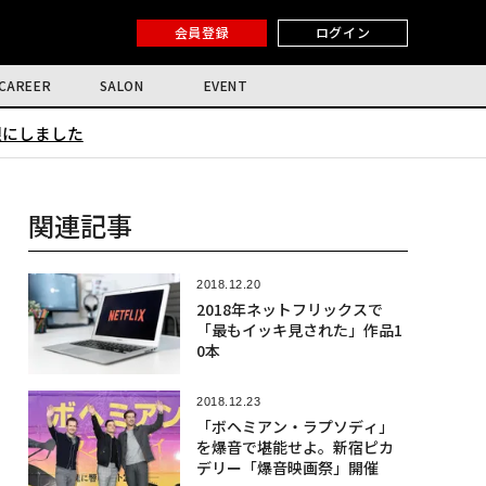
会員登録
ログイン
CAREER
SALON
EVENT
限にしました
関連記事
2018.12.20
2018年ネットフリックスで
「最もイッキ見された」作品1
0本
2018.12.23
「ボヘミアン・ラプソディ」
を爆音で堪能せよ。新宿ピカ
デリー「爆音映画祭」開催