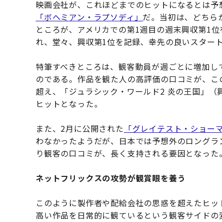
映画会社が、これほどまでのヒットになるとは予
「ボヘミアン・ラプソディ」
だ。当初は、どちら
ところが、アメリカでの第1週目の週末興収第1位
れ、堂々、興収第1位を記録、幸先の良いスター
特筆すべきところは、観客動員が週ごとに増加し
のである。作品を観た人の高評価の口コミが、この
超え、「ジュラシック・ワールド2 炎の王国」（興
ヒットとなった。
また、2月に公開された
「グレイテスト・ショー
わなかったようだが、日本では予想外のロングラ
り観客の口コミが、長く支持される要因となった
ネットフリックスの攻勢が観賞眼を養う
このように製作者や配給会社の思惑を超えたヒッ
高い作品を日常的に観ているという観客サイドの