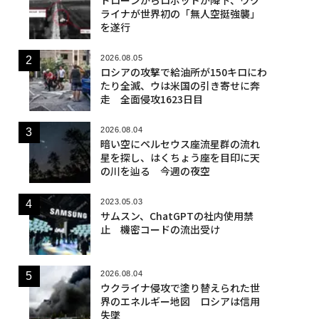
ライナが世界初の「無人空挺強襲」
を遂行
2026.08.05
ロシアの攻撃で給油所が150キロにわ
たり全滅、ウは米国の引き寄せに奔
走 全面侵攻1623日目
2026.08.04
暗い空にペルセウス座流星群の流れ
星を探し、はくちょう座を目印に天
の川を辿る 今週の夜空
2023.05.03
サムスン、ChatGPTの社内使用禁
止 機密コードの流出受け
2026.08.04
ウクライナ侵攻で塗り替えられた世
界のエネルギー地図 ロシアは信用
失墜