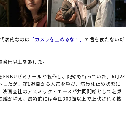
。代表的なのは
「カメラを止めるな！」
で言を俟たないだ
30億円以上をあげた。
ENBUゼミナールが製作し、配給も行っていた。6月23
トしたが、第1週目から人気を呼び、満員札止め状態に。
、映画会社のアスミック・エースが共同配給として名乗
上映館が増え、最終的には全国300館以上で上映される拡