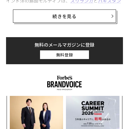
インド洋の島国モルディブは、
スリランカ
と
パキスタン
に続いて中国の「債務のわな」に陥った。モルディブが
中国に対して負う負債は、ロイター通信などによれば約
続きを見る
32億ドル（約3630億円）に上る。国民1人当たり、8000
ドルずつの借金を負っていることになる。
モルディブは中国の建設会社に発注した「中国モルディ
無料のメールマガジンに登録
ブ友好大橋」などの建設のために、中国政府から多額の
無料登録
融資を受けた。2015年に始動したこの建設プロジェクト
は、中国が進める巨大経済圏構想「一帯一路」の一端を
成すもの。すでに完了しており、橋は今年8月に開通し
た。
るか
ア
、く
の
た
〜
金
個