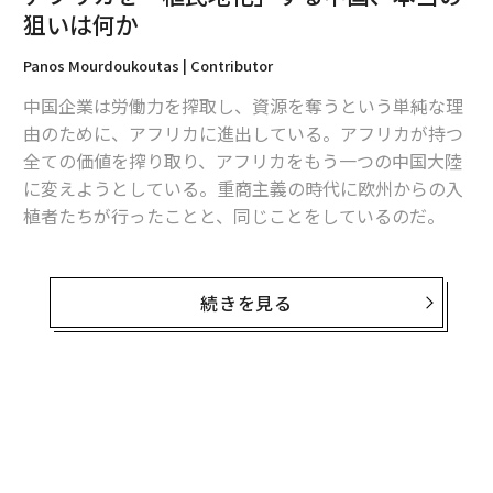
狙いは何か
編集＝木内涼子
Panos Mourdoukoutas | Contributor
中国企業は労働力を搾取し、資源を奪うという単純な理
2026年9月号発売中
由のために、アフリカに進出している。アフリカが持つ
全ての価値を搾り取り、アフリカをもう一つの中国大陸
に変えようとしている。重商主義の時代に欧州からの入
最新号の購入はこちらから
植者たちが行ったことと、同じことをしているのだ。
メンバーシップに登録する
違うところがあるとすれば、かつての入植者たちよりさ
らにひどい、ということだ──。
続きを見る
アフリカの政治家の中には、中国をこのように見る人た
ちがいる。ザンビアの故マイケル・サタ元大統領も、少
関連記事
なくとも2011年に大統領に就任する前には、こうした考
アフリカを「植民地化」する中国、本当の狙いは何か
えを示していた。
NASAが撮影の不気味な氷山、まるで「モノリス」のような長方形