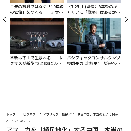
ェ
目先の転職ではなく「10年後
〈7.25(土)開催〉5年後のキ
の価値」をつくる──アサイ
ャリアに「戦略」はあるか。
ンの長期伴走型支援とは
トップエグゼクティブのキャ
リアに触れる1日│CAREER S
UMMIT 2026
革新は下山で生まれる──レ
パシフィックコンサルタンツ
クサスが新型TZとESに込め
技師長の"北極星"。災害への
た「DISCOVER」の哲学
無力感を乗り越え見つけた、
防災一筋20年の答え
トップ
ビジネス
アフリカを「植民地化」する中国、本当の狙いは何か
2018.08.08 07:00
アフリカを「植民地化」する中国、本当の