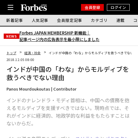
会員登録
ログイン
新着記事
人気記事
会員限定記事
カテゴリ
連載
コ
Forbes JAPAN MEMBERSHIP 新機能｜
NEWS
記事ページ内の広告表示を最小限にしました
トップ
経済・社会
インドが中国の「わな」からモルディブを救うべきでない理
2018.12.05 08:00
インドが中国の「わな」からモルディブを
救うべきでない理由
Panos Mourdoukoutas | Contributor
インドのナレンドラ・モディ首相は、中国への債務を抱
えるモルディブを支援すべきではない。現時点では、そ
れがインドに経済的、地政学的な利益をもたらすことは
ないからだ。