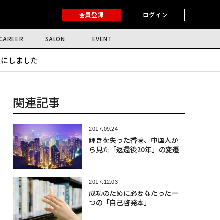
会員登録
ログイン
CAREER
SALON
EVENT
限にしました
関連記事
2017.09.24
輝きを失った香港、中国人か
ら見た「返還後20年」の変遷
2017.12.03
成功のために必要なたった一
つの「自己啓発本」