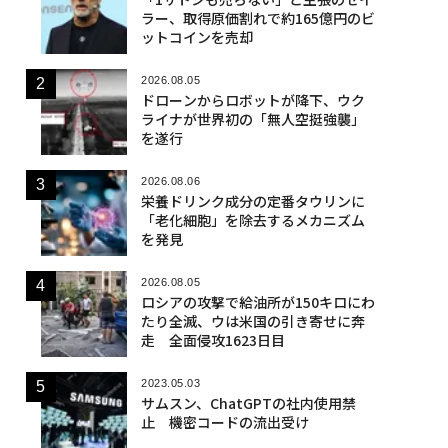
ラー、取得原価割れで約165億円のビ
ットコインを売却
2026.08.05
ドローンからロボットが降下、ウク
ライナが世界初の「無人空挺強襲」
を遂行
2026.08.06
栄養ドリンク成分の定番タウリンに
「老化細胞」を除去するメカニズム
を発見
2026.08.05
ロシアの攻撃で給油所が150キロにわ
たり全滅、ウは米国の引き寄せに奔
走 全面侵攻1623日目
2023.05.03
サムスン、ChatGPTの社内使用禁
止 機密コードの流出受け