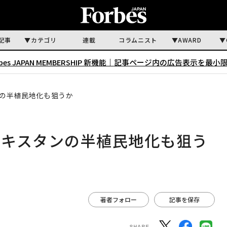
記事
カテゴリ
連載
コラムニスト
AWARD
rbes JAPAN MEMBERSHIP 新機能｜
記事ページ内の広告表示を最小
の半植民地化も狙うか
パキスタンの半植民地化も狙う
著者フォロー
記事を保存