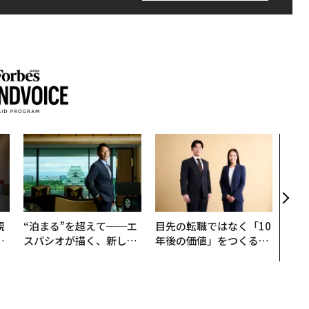
アフ
小1
手に
規
“泊まる”を超えて──エ
目先の転職ではなく「10
実
スパシオが描く、新しい
年後の価値」をつくる─
動
日本のラグジュアリー
─アサインの長期伴走型
モ
（前編）
支援とは