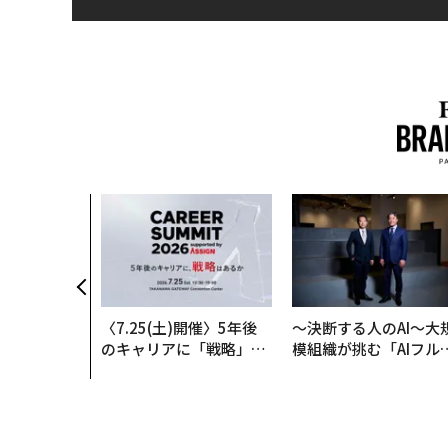
〈7.25(土)開催〉5年後
〜決断する人のAI〜大
のキャリアに「戦略」は
模組織が挑む「AIフル
あるか。トップエグゼク
装」“使う”企業から“
ティブのキャリアに触れ
く”企業へ【NTTドコ
る1日│CAREER SUMMI
ビジネス×PwC】
T 2026