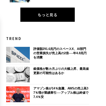
もっと見る
TREND
評価額291.6兆円のスペースX、AI部門
の営業損失が売上高の2倍──年4.8兆円
を消費
銀価格が数カ月ぶりの大幅上昇、最高値
更新の可能性はあるか
アマゾン株が14％急騰、AWSの売上高3
7％増が業績牽引──アップル株は終値で
7.4％安