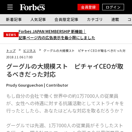
会員登録
ログイン
新着記事
人気記事
会員限定記事
カテゴリ
連載
コ
Forbes JAPAN MEMBERSHIP 新機能｜
NEWS
記事ページ内の広告表示を最小限にしました
トップ
ビジネス
グーグルの大規模スト ピチャイCEOが取るべきだった対応
2018.11.06 17:00
グーグルの大規模スト ピチャイCEOが取
るべきだった対応
Prudy Gourguechon | Contributor
もし自分の会社で働く世界中の約1万7000人の従業員
が、女性への待遇に対する抗議活動としてストライキを
行ったとしたら、あなたはどんな対応を取るだろうか？
グーグルでは先週、1万7000人の従業員がそうしたスト