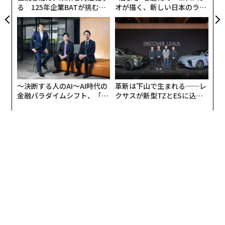
る 125年企業BATが挑むス
オが描く、新しい日本のラグ
モークレスな未来
ジュアリー（中編）
〜決断する人のAI〜AI時代の
革新は下山で生まれる──レ
金融パラダイムシフト、「超
クサスが新型TZとESに込め
個別化」の核心 【MUFG×ウ
た「DISCOVER」の哲学
ェルスナビ×PwC】
編集＝遠藤宗生