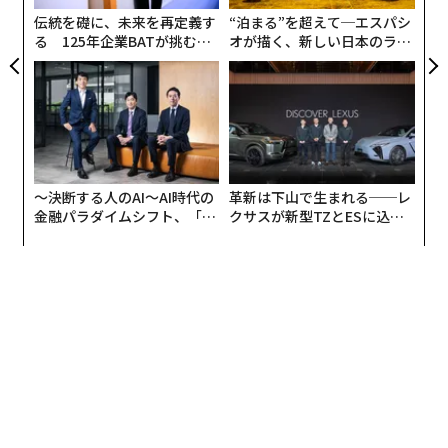
全
伝統を礎に、未来を再定義す
“泊まる”を超えて─エスパシ
る 125年企業BATが挑むス
オが描く、新しい日本のラグ
モークレスな未来
ジュアリー（中編）
〜決断する人のAI〜AI時代の
革新は下山で生まれる──レ
金融パラダイムシフト、「超
クサスが新型TZとESに込め
個別化」の核心 【MUFG×ウ
た「DISCOVER」の哲学
ェルスナビ×PwC】
編集＝遠藤宗生