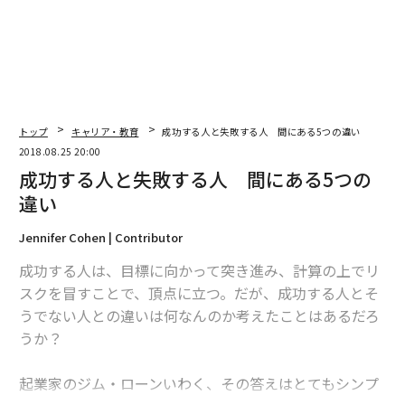
2026年9月号発売中
最新号の購入はこちらから
トップ
キャリア・教育
成功する人と失敗する人 間にある5つの違い
メンバーシップに登録する
2018.08.25 20:00
成功する人と失敗する人 間にある5つの
違い
Jennifer Cohen | Contributor
関連記事
成功する人は、目標に向かって突き進み、計算の上でリ
成功する人と失敗する人 間にある5つの違い
スクを冒すことで、頂点に立つ。だが、成功する人とそ
うでない人との違いは何なんのか考えたことはあるだろ
精神が強い人に共通する、成功を収める習慣とは
うか？
ジェフ・ベゾス流、素晴らしい人材を採用する方法
起業家のジム・ローンいわく、その答えはとてもシンプ