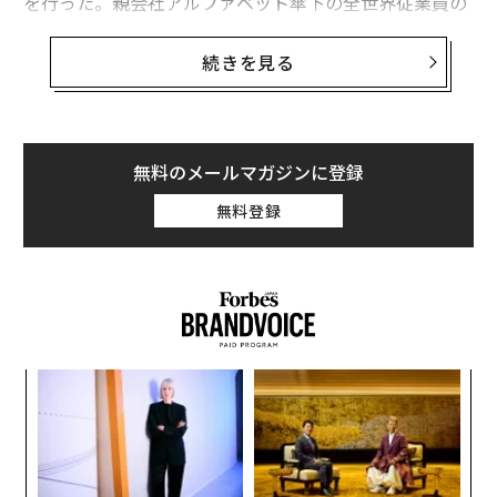
を行った。親会社アルファベット傘下の全世界従業員の
うち、実に18％もが参加した計算だ。
続きを見る
きっかけとなったのは、米紙ニューヨーク・タイムズが
先月25日に掲載した記事。アンドロイド開発者のアンデ
ィ・ルービンがセクハラに及んだという信頼できる情報
が浮上したにもかかわらず、グーグルはそれを公表せず
無料のメールマガジンに登録
に、2014年に同社を退職したルービンに9000万ドル
無料登録
（約100億円）の退職金を支払ったと報じられた。
“
シ
グ
内
グ
実