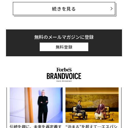
ルだ。「成功する人は、成功しない人がやりたがらない
アップルウォッチに命を救われたスウェーデン人男性が話題に
ことを実行する。仕事がもっと楽だったらと願うのでな
続きを見る
く、自分がもっとデキる人だったらと願う」
うっかり使ってない？ 成長を妨げる「思考停止ワード」
耳の痛い話だが、彼の言うことは正しい。成功が偶然の
Google/グーグル
マーク・ザッカーバーグ
産物でないことは、誰もが知っている。成功する人は改
無料のメールマガジンに登録
ジャック・ドーシー
シャビ
アンディ・ルービン
善の機会に常にオープンであるため、新しい情報が集ま
タグ：
スンダー・ピチャイ
ニューヨーク・タイムズ
無料登録
るのだろう。
スターバックス
デル／Dell
ユナイテッド航空
タイムズ
マツダ
advertisement
“
シ
グ
内
グ
実
全
伝統を礎に、未来を再定義す
“泊まる”を超えて─エスパシ