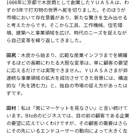
1666年に京都で木炭商として創業したＹＵＡＳＡは、わ
ずか5年で打刃物の世界へ舵を切りました。そのほうが
市場において存在意義があり、新たな驚きを生み出せる
と考えたからです。そこから工具、工作機械、住宅環
境、建築へと事業領域を広げ、時代のニーズを捉えなが
ら自己変革を繰り返してきました。
田尻
：木炭から始まり、広範な産業インフラまでを網羅
するほどの長期にわたる大胆な変革は、単に顧客の要望
に応えるだけでは実現できません。ＹＵＡＳＡさまが非
連続な事業領域の拡大を成功させてきた背景には、構造
的な「先を読む力」と、独自の市場の捉え方があったは
ずです。
田村
：私は「常にマーケットを見なさい」と言い続けて
います。BtoBのビジネスでは、目の前の顧客である企業
の要望に応えていくわけですが、その顧客の需要はさら
にその先にいるエンドユーザーの動向によって大きく左