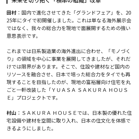
未来を切り拓く「横串の組織」改革
田村
：国内で進化させてきた「グランドフェア」を、20
25年にタイで初開催しました。これは単なる海外展示会
ではなく、我々の総合力を現地で面展開するための強い
意思表示です。
これまでは日系製造業の海外進出に合わせ、「モノづく
り」の領域を中心に事業を展開してきましたが、それだ
けでは限界があります。そこで、住設や建材など国内の
リソースを融合させ、日本で培った総合力をタイでも再
現することを目指したのが、現地の富裕層向け住宅を丸
ごと一軒改装した「ＹＵＡＳＡ ＳＡＫＵＲＡ ＨＯＵＳ
Ｅ」プロジェクトです。
村山
：ＳＡＫＵＲＡ ＨＯＵＳＥでは、日本製の優れた住
宅設備や建材を空間に取り入れ、日本の住文化を体感で
きるようにしました。