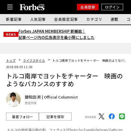
会員登録
ログイン
新着記事
人気記事
会員限定記事
カテゴリ
連載
コ
Forbes JAPAN MEMBERSHIP 新機能｜
NEWS
記事ページ内の広告表示を最小限にしました
トップ
ライフスタイル
トルコ南岸でヨットをチャーター 映画のようなバカン
2018.08.05 11:30
トルコ南岸でヨットをチャーター 映画の
ようなバカンスのすすめ
鍵和田 昇 | Official Columnist
放送作家
著者フォロー
記事を保存
トルコの地中海沿岸の街、フェティエ(Photo by EyesWideOpen/Getty Im