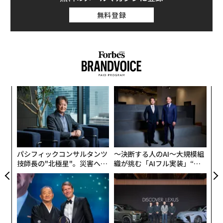
無料登録
〜
金
個
ア
ェ
の
た
パシフィックコンサルタンツ
〜決断する人のAI〜大規模組
技師長の"北極星"。災害への
織が挑む「AIフル実装」“使
無力感を乗り越え見つけた、
う”企業から“動く”企業へ【N
防災一筋20年の答え
TTドコモビジネス×PwC】