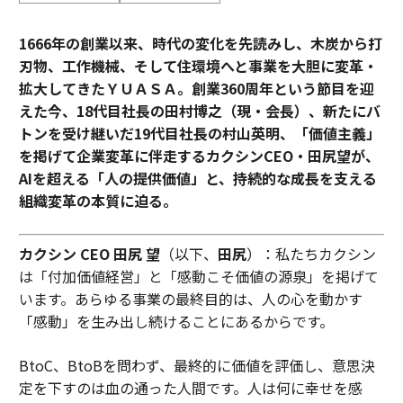
1666年の創業以来、時代の変化を先読みし、木炭から打
刃物、工作機械、そして住環境へと事業を大胆に変革・
拡大してきたＹＵＡＳＡ。創業360周年という節目を迎
えた今、18代目社長の田村博之（現・会長）、新たにバ
トンを受け継いだ19代目社長の村山英明、「価値主義」
を掲げて企業変革に伴走するカクシンCEO・田尻望が、
AIを超える「人の提供価値」と、持続的な成長を支える
組織変革の本質に迫る。
カクシン CEO 田尻 望
（以下、
田尻
）：私たちカクシン
は「付加価値経営」と「感動こそ価値の源泉」を掲げて
います。あらゆる事業の最終目的は、人の心を動かす
「感動」を生み出し続けることにあるからです。
BtoC、BtoBを問わず、最終的に価値を評価し、意思決
定を下すのは血の通った人間です。人は何に幸せを感