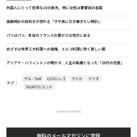
外国人にとって危険な10の旅先、特に女性は要警戒の各国
高級時計の目利きが惚れる「子や孫に引き継ぎたい時計」
パリはパリ、本当のフランスの豊かさは地方にある
めざすは世界三大料理への復権、トルコ料理に吹く新しい風
アリアナ・ハフィントンが明かす、人生の転機となった「20代の恋愛」
デル／Dell
LEGO/レゴ
ライカ
マツダ
タグ：
SUUNTO/スント
advertisement
無料のメールマガジンに登録