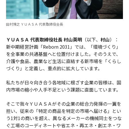
田村博之 ＹＵＡＳＡ 代表取締役会長
ＹＵＡＳＡ 代表取締役社長 村山英明
（以下、
村山
）：
新中期経営計画「Reborn 2031」では、「環境づくり」
を全事業の共通基盤へと位置付けました。そのうえで、
介護や食品、農業など生活に直結する新市場を「くらし
づくり」と定義し、重点的に拡大しています。
私たちが日々向き合う各地域に根ざす企業の皆様は、国
内市場の縮小や人手不足という課題に直面しています。
そこで我々ＹＵＡＳＡがその企業の総合力発揮の一翼を
担い、従来の「特定の商品を特定の市場へ届ける」とい
う1対1の商いを超え、異なるメーカーの機械同士をつな
ぐ工場のコーディネートや省エネ・再エネ・創エネ・ワ