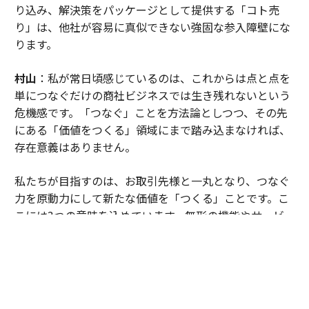
り込み、解決策をパッケージとして提供する「コト売
り」は、他社が容易に真似できない強固な参入障壁にな
ります。
村山
：私が常日頃感じているのは、これからは点と点を
単につなぐだけの商社ビジネスでは生き残れないという
危機感です。「つなぐ」ことを方法論としつつ、その先
にある「価値をつくる」領域にまで踏み込まなければ、
存在意義はありません。
私たちが目指すのは、お取引先様と一丸となり、つなぐ
力を原動力にして新たな価値を「つくる」ことです。こ
こには3つの意味を込めています。無形の機能やサービ
スを「創る」、有形の製品・システムを「作る」、そし
て大きなまちや暮らしを「造る」。この3つの「つく
る」です。
これを実行するため、組織の抜本的な改革を行いまし