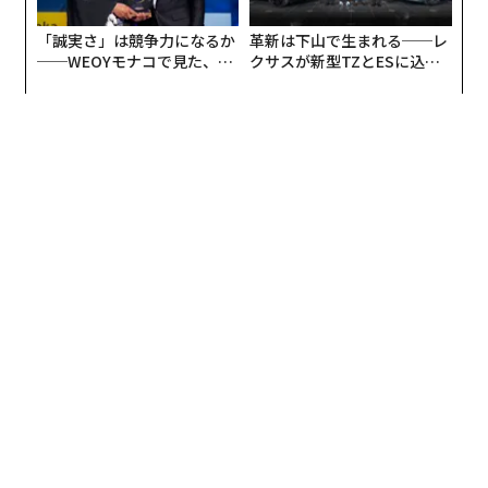
「誠実さ」は競争力になるか
革新は下山で生まれる──レ
──WEOYモナコで見た、く
クサスが新型TZとESに込め
ら寿司の経営哲学
た「DISCOVER」の哲学