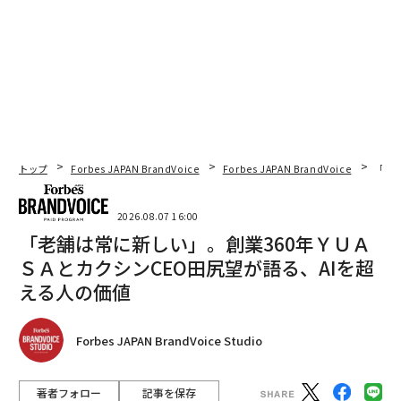
トップ
Forbes JAPAN BrandVoice
Forbes JAPAN BrandVoice
「老
2026.08.07 16:00
「老舗は常に新しい」。創業360年ＹＵＡ
ＳＡとカクシンCEO田尻望が語る、AIを超
える人の価値
Forbes JAPAN BrandVoice Studio
著者フォロー
記事を保存