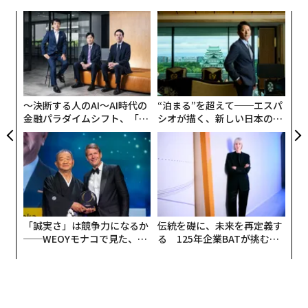
創業
挑
シン
よっ
超え
PA
“
オ
ジ
〜決断する人のAI〜AI時代の
“泊まる”を超えて──エスパ
金融パラダイムシフト、「超
シオが描く、新しい日本のラ
個別化」の核心 【MUFG×ウ
グジュアリー（前編）
ェルスナビ×PwC】
「誠実さ」は競争力になるか
伝統を礎に、未来を再定義す
──WEOYモナコで見た、く
る 125年企業BATが挑むス
ら寿司の経営哲学
モークレスな未来