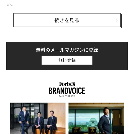
い。
筆者が確認したスパムメールは「ビットコインに投資す
続きを見る
ることで、10ドルが10万ドルになる方法を教える」とい
う典型的な詐欺のメールだった。しかし、それにしても
異様なのは、差出人が筆者自身になっていたことだ。自
分にこのようなメールを送った覚えはないのに、なぜG
無料のメールマガジンに登録
mailは騙されたのだろうか。
無料登録
今回の迷惑メールを送った業者が利用したのが、「バウ
ンスメール」の機能だ。何らかの理由で宛先にメッセー
ジが届けられない場合、ほとんどのメールサーバーはメ
ールをリジェクトするが、一部のサーバーは差出人にメ
ッセージの本文を送り返している。
創業
挑
シン
よっ
超え
PA
“
オ
ジ