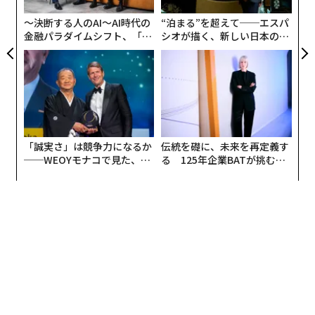
〜決断する人のAI〜AI時代の
“泊まる”を超えて──エスパ
金融パラダイムシフト、「超
シオが描く、新しい日本のラ
個別化」の核心 【MUFG×ウ
グジュアリー（前編）
ェルスナビ×PwC】
「誠実さ」は競争力になるか
伝統を礎に、未来を再定義す
──WEOYモナコで見た、く
る 125年企業BATが挑むス
ら寿司の経営哲学
モークレスな未来