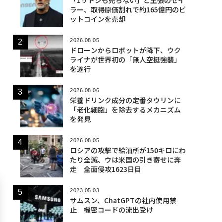
ラー、取得原価割れで約165億円のビ
ットコインを売却
2026.08.05
ドローンからロボットが降下、ウク
ライナが世界初の「無人空挺強襲」
を遂行
2026.08.06
栄養ドリンク成分の定番タウリンに
「老化細胞」を除去するメカニズム
を発見
2026.08.05
ロシアの攻撃で給油所が150キロにわ
たり全滅、ウは米国の引き寄せに奔
走 全面侵攻1623日目
2023.05.03
サムスン、ChatGPTの社内使用禁
止 機密コードの流出受け