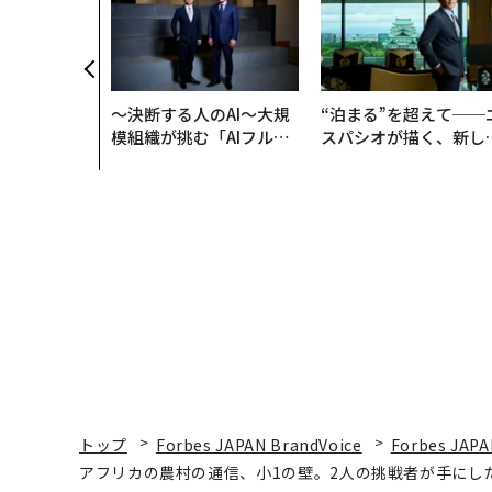
〜決断する人のAI〜大規
“泊まる”を超えて──
模組織が挑む「AIフル実
スパシオが描く、新し
装」“使う”企業から“動
日本のラグジュアリー
く”企業へ【NTTドコモ
（前編）
ビジネス×PwC】
トップ
Forbes JAPAN BrandVoice
Forbes JAPA
アフリカの農村の通信、小1の壁。2人の挑戦者が手にし