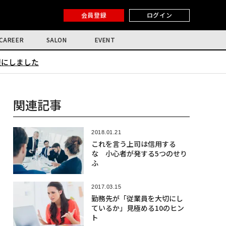
会員登録
ログイン
CAREER
SALON
EVENT
限にしました
関連記事
2018.01.21
これを言う上司は信用する
な 小心者が発する5つのせり
ふ
2017.03.15
勤務先が「従業員を大切にし
ているか」見極める10のヒン
ト