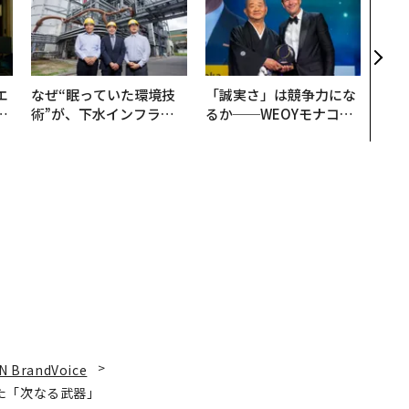
のキ
ある
ティ
る1日
T 20
エ
なぜ“眠っていた環境技
「誠実さ」は競争力にな
い
術”が、下水インフラを
るか──WEOYモナコで
変えたのか──産総研×
見た、くら寿司の経営哲
月島JFEアクアソリュー
学
ションの10年
N BrandVoice
た「次なる武器」