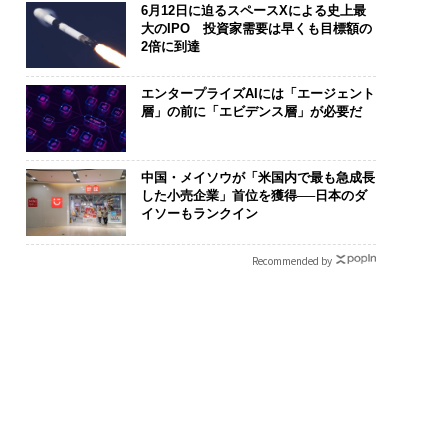
6月12日に迫るスペースXによる史上最
大のIPO 投資家需要は早くも目標額の
2倍に到達
を礎に、未来を再定
革新は下山で生まれる─
〜決断する人のA
る 125年企業BAT
─レクサスが新型TZとE
代の金融パラ
むスモークレスな未
Sに込めた「DISCOVE
ト、「超個別
エンタープライズAIには「エージェント
層」の前に「エビデンス層」が必要だ
R」の哲学
【MUFG×ウ
×PwC】
中国・メイソウが「米国内で最も急成長
した小売企業」首位を獲得──日本のダ
イソーもランクイン
Recommended by