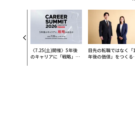
〈7.25(土)開催〉5年後
目先の転職ではなく「1
のキャリアに「戦略」は
年後の価値」をつくる
あるか。トップエグゼク
─アサインの長期伴走
ティブのキャリアに触れ
支援とは
る1日│CAREER SUMMI
T 2026