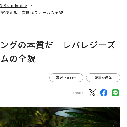
N BrandVoice
が実践する、次世代ファームの全貌
ィングの本質だ レバレジーズ
ームの全貌
著者フォロー
記事を保存