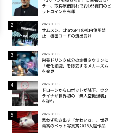
ラー、取得原価割れで約165億円のビ
ットコインを売却
2023.05.03
サムスン、ChatGPTの社内使用禁
止 機密コードの流出受け
2026.08.06
栄養ドリンク成分の定番タウリンに
「老化細胞」を除去するメカニズム
を発見
2026.08.05
ドローンからロボットが降下、ウク
ライナが世界初の「無人空挺強襲」
を遂行
2026.08.06
思わず吹き出す「かわいさ」、世界
最高のペット写真賞2026入選作品