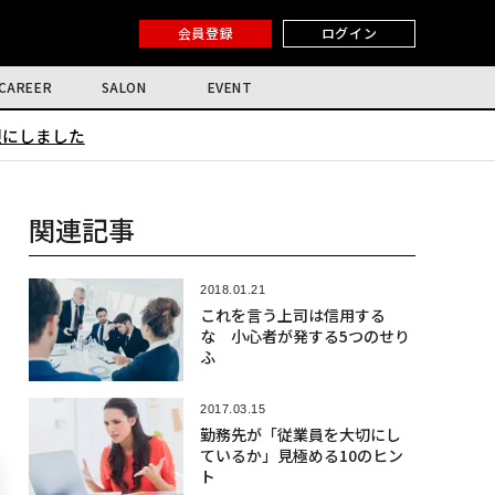
会員登録
ログイン
CAREER
SALON
EVENT
限にしました
関連記事
2018.01.21
これを言う上司は信用する
な 小心者が発する5つのせり
ふ
2017.03.15
勤務先が「従業員を大切にし
ているか」見極める10のヒン
ト