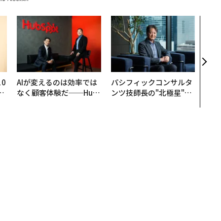
伝統
義す
が挑
来
0
AIが変えるのは効率では
パシフィックコンサルタ
─
なく顧客体験だ──Hub
ンツ技師長の"北極星"。
型
Spot Japanが語る「Gr
災害への無力感を乗り越
ow Better」な組織のつ
え見つけた、防災一筋20
くり方
年の答え