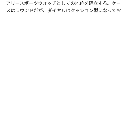
アリースポーツウォッチとしての地位を確立する。ケー
スはラウンドだが、ダイヤルはクッション型になってお
り、シンプルなデザインの中に表現力の高さが見える。
この人気モデルが、2026年に「ピアジェ ポロ シグネチ
ャー」として進化を果たした。ダイヤルのゴドロン模様
が、より立体的かつ表情豊かになっており、美しい時計
を作りたいという気持ちの強さを感じさせる。
またブレスレット/ストラップは、簡単に交換可能なイン
ターチェンジャブル式になっており、SSケースモデルに
は、ネイビーのラバーストラップが付属。ライフスタイ
ルに寄り添う時計となっている。