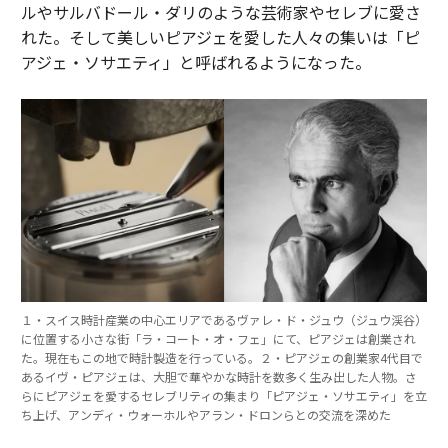
ルやサルバドール・ダリのような芸術家やセレブに愛さ
れた。そして美しいピアジェを愛した人々の集いは「ピ
アジェ・ソサエティ」と呼ばれるようになった。
１・スイス時計産業の中心エリアであるヴァレ・ド・ジュウ（ジュウ渓谷）
に位置する小さな街「ラ・コート・オ・フェ」にて、ピアジェは創業され
た。現在もこの地で時計製造を行っている。２・ピアジェの創業家4代目で
あるイヴ・ピアジェは、大胆で華やかな時計を数多く生み出した人物。さ
らにピアジェを愛するセレブリティの集まり「ピアジェ・ソサエティ」を立
ち上げ、アンディ・ウォーホルやアラン・ドロンらとの交流を深めた