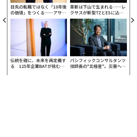
日
目先の転職ではなく「10年後
革新は下山で生まれる──レ
の価値」をつくる──アサイ
クサスが新型TZとESに込め
ンの長期伴走型支援とは
た「DISCOVER」の哲学
伝統を礎に、未来を再定義す
パシフィックコンサルタンツ
る 125年企業BATが挑むス
技師長の"北極星"。災害への
モークレスな未来
無力感を乗り越え見つけた、
防災一筋20年の答え
編集＝遠藤宗生