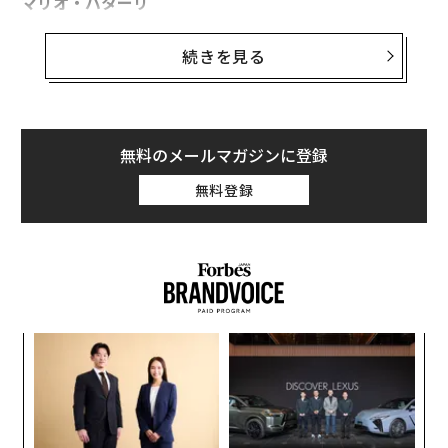
マリオ・バターリ
グルメ界の巨匠で、料理バラエティー番組「料理の鉄
続きを見る
人」の米国版「アイアン・シェフ・アメリカ」の優勝者
でもあるバターリは、数十年にわたるセクハラと性的言
動疑惑を受け、自らのレストラン管理企業から身を引く
よう強いられ、米ABCテレビの料理番組からも降板させ
無料のメールマガジンに登録
られた。バターリは「間違った」行いをわびて反省の姿
無料登録
勢を見せたものの、その謝罪声明には
シナモンロールのレシピが添えられていた
。
スパ
〜
のラ
織
う
「
T
左右
T