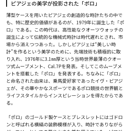
ピアジェの美学が投影された「ポロ」
薄型ケースを用いたピアジェの創造的な時計たちの中で
も、特に歴史的価値があるのが、1979年に誕生した「ポ
ロ」である。この時代は、高性能なクオーツウォッチの
誕生によって伝統的な機械式時計は時代遅れとされ、市
場から消えつつあった。しかしピアジェは“美しい時
計”を作るという美学のために、先端技術も積極的に取
り入れ、1976年に3.1㎜厚という当時世界最薄のクオー
ツ式ムーブメント、Cal.7Pを発表。そしてこのムーブメ
ントを搭載した「ポロ」を発表する。ちなみに「ポロ」
と命名された由来は、乗馬愛好家であったイヴ・ピアジ
ェが、その華やかなスポーツであるポロ競技の世界観と
ライフスタイルからインスピレーションを得たからであ
る。
「ポロ」のゴールド製ケースとブレスレットにはゴドロ
ンと呼ばれる横縞の装飾模様が入り、時計でありながら