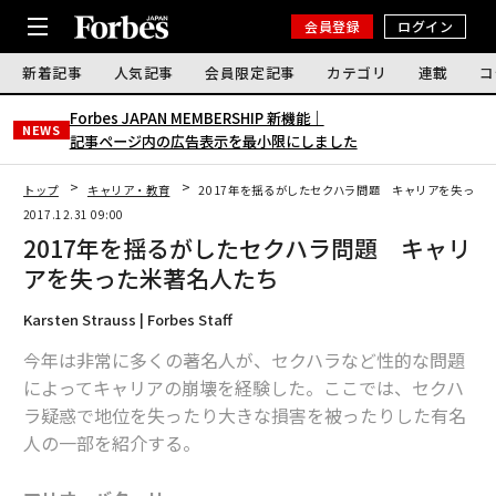
会員登録
ログイン
新着記事
人気記事
会員限定記事
カテゴリ
連載
コ
Forbes JAPAN MEMBERSHIP 新機能｜
NEWS
記事ページ内の広告表示を最小限にしました
トップ
キャリア・教育
2017年を揺るがしたセクハラ問題 キャリアを失った
2017.12.31 09:00
2017年を揺るがしたセクハラ問題 キャリ
アを失った米著名人たち
Karsten Strauss | Forbes Staff
今年は非常に多くの著名人が、セクハラなど性的な問題
によってキャリアの崩壊を経験した。ここでは、セクハ
ラ疑惑で地位を失ったり大きな損害を被ったりした有名
人の一部を紹介する。