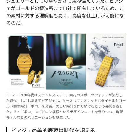
ジュエリーとしての華やかさも兼ね備えていた。ピアジ
ェがゴールドの鋳造所まで自社で所有しているため、こ
の素材に対する理解度も高く、高度な仕上げが可能にな
るのだ。
1・２・1970年代はステンレススチール素材のスポーツウォッチが流行し
た時代。しかしあえてピアジェは、ケースもブレスレットもダイヤルもゴー
ルド製の時計「ポロ」を発表。美しい時計を作り続けるという姿勢を表し
た。３・「ポロ」はゴドロン模様というデザインコードを守りつつ、角型
モデルなどのバリエーションも誕生した。
ピアジェの美的表現は時代を超える