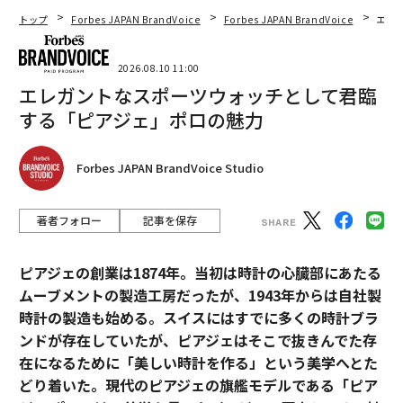
トップ
Forbes JAPAN BrandVoice
Forbes JAPAN BrandVoice
エレ
2026.08.10 11:00
エレガントなスポーツウォッチとして君臨
する「ピアジェ」ポロの魅力
Forbes JAPAN BrandVoice Studio
著者フォロー
記事を保存
ピアジェの創業は1874年。当初は時計の心臓部にあたる
ムーブメントの製造工房だったが、1943年からは自社製
時計の製造も始める。スイスにはすでに多くの時計ブラ
ンドが存在していたが、ピアジェはそこで抜きんでた存
在になるために「美しい時計を作る」という美学へとた
どり着いた。現代のピアジェの旗艦モデルである「ピア