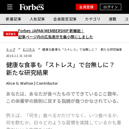
会員登録
ログイン
新着記事
人気記事
会員限定記事
カテゴリ
連載
コ
Forbes JAPAN MEMBERSHIP 新機能｜
NEWS
記事ページ内の広告表示を最小限にしました
トップ
ビジネス
健康な食事も「ストレス」で台無しに？ 新たな研究結果
2016.12.31 18:00
健康な食事も「ストレス」で台無しに？
新たな研究結果
Alice G. Walton | Contributor
あなたは、あなたが食べたものでできている――ここ数年、
この栄養学の鉄則に反する指摘が幾つかなされている。
例えば、「何を」食べるかだけでなく、いつ食べるか、
何を飲むか、日々どのような習慣を実践しているかも重