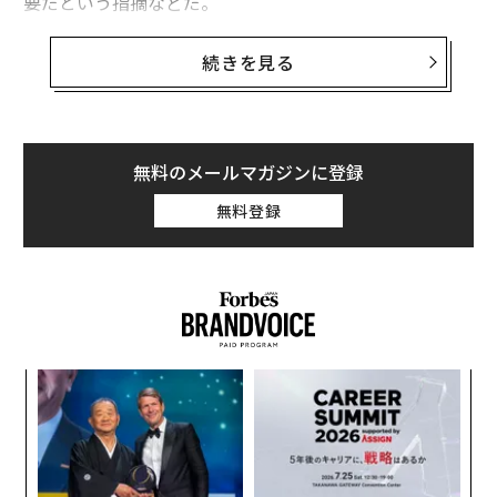
要だという指摘などだ。
こうしたなか、分子精神医学の学術誌「モレキュラー・
続きを見る
サイカイアトリー（Molecular Psychiatry）」に発表さ
れた新たな研究報告では、ストレスによって健康的な食
の選択に悪影響が及ぶ可能性があるという所見が示され
た。
無料のメールマガジンに登録
無料登録
目
の
ン
A
顧客
pa