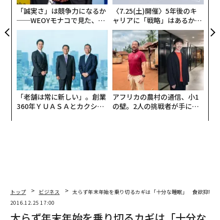
な
「誠実さ」は競争力になるか
〈7.25(土)開催〉5年後のキ
──WEOYモナコで見た、く
ャリアに「戦略」はあるか。
ら寿司の経営哲学
トップエグゼクティブのキャ
リアに触れる1日│CAREER S
UMMIT 2026
「老舗は常に新しい」。創業
アフリカの農村の通信、小1
360年ＹＵＡＳＡとカクシン
の壁。2人の挑戦者が手にし
CEO田尻望が語る、AIを超え
た「次なる武器」
る人の価値
編集＝森 美歩
トップ
ビジネス
太らず年末年始を乗り切るカギは「十分な睡眠」 食欲抑制に
2016.12.25 17:00
2026年9月号発売中
太らず年末年始を乗り切るカギは「十分な