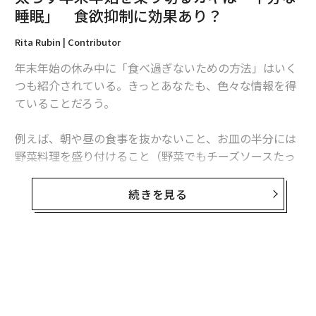
睡眠」 食欲抑制に効果あり？
最新号の購入はこちらから
Rita Rubin | Contributor
年末年始の休み中に「食べ過ぎないための方法」はいく
メンバーシップに登録する
つも紹介されている。きっとあなたも、色々な情報を得
ていることだろう。
例えば、朝や昼の食事を抜かないこと、お皿の半分には
野菜料理を盛り付けること（野菜でもチーズソースたっ
関連記事
ぷりのものは避けること）などだ。その他にも、水を飲
太らず年末年始を乗り切るカギは「十分な睡眠」 食欲抑制に効果あり？
むことなどがある。私たちは、喉の渇きを空腹感と間違
続きを見る
えることがあるそうだ。
米市場から2017年に姿を消す14モデル、「犠牲者」のひとつはトヨタ・ブ
ランドに
そしてもう一つ、恐らく多くの人があまり考えたことが
ない方法ある。それは、「ごちそうを食べる日の前夜に
休暇中に感じるストレスを吹き飛ばす5つの簡単な方法
熟睡しておくこと」だ。研究結果によると、睡眠と体重
本当にあった最もあり得ない「欠勤理由」、米求人サイトがリスト発表
には「ターキーと詰め物」「パンプキンパイと生クリー
ム」のような関係があるという。つまり、切っても切れ