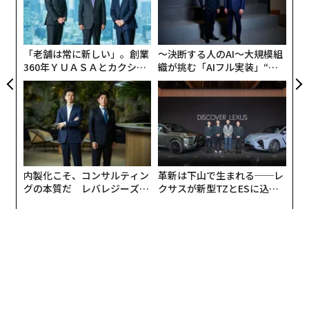
〈7
顧客満足度に関する調査結果、中古車情報サイトのオー
ャ
トモーティブ・リース・ガイド（ALG）が公表している
ト
再販価格も加味した。
リア
「老舗は常に新しい」。創業
〜決断する人のAI〜大規模組
UM
360年ＹＵＡＳＡとカクシン
織が挑む「AIフル実装」“使
CEO田尻望が語る、AIを超え
う”企業から“動く”企業へ【N
る人の価値
TTドコモビジネス×PwC】
内製化こそ、コンサルティン
革新は下山で生まれる──レ
グの本質だ レバレジーズが
クサスが新型TZとESに込め
実践する、次世代ファームの
た「DISCOVER」の哲学
全貌