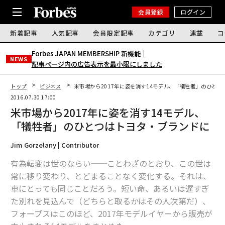
会員登録
ログイン
新着記事
人気記事
会員限定記事
カテゴリ
連載
コ
Forbes JAPAN MEMBERSHIP 新機能｜
NEWS
記事ページ内の広告表示を最小限にしました
トップ
ビジネス
米市場から2017年に姿を消す14モデル、「犠牲者」のひと
2016.07.30 17:00
米市場から2017年に姿を消す14モデル、
「犠牲者」のひとつはトヨタ・ブランドに
Jim Gorzelany | Contributor
有為転変は世のならい──ことわざのとおり、この世は
常に移り変わり、とどまることなく変化する。それは、
車にとっても同じことだろう。短い命、あるいは遅すぎ
た別れを見込んで（どちらと取るかはその人次第だ）、
フォーブスはこのほど、2017年モデルイヤーから販売が