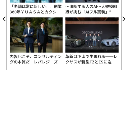
リア
「老舗は常に新しい」。創業
〜決断する人のAI〜大規模組
UM
360年ＹＵＡＳＡとカクシン
織が挑む「AIフル実装」“使
CEO田尻望が語る、AIを超え
う”企業から“動く”企業へ【N
る人の価値
TTドコモビジネス×PwC】
内製化こそ、コンサルティン
革新は下山で生まれる──レ
グの本質だ レバレジーズが
クサスが新型TZとESに込め
実践する、次世代ファームの
た「DISCOVER」の哲学
全貌