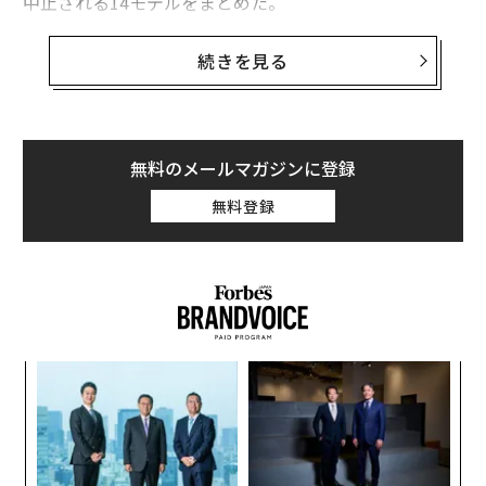
中止される14モデルをまとめた。
少なくともその精神は受け継がれていくという車もあ
続きを見る
る。ブランド再構築によって、改名された上で販売が続
けられる。だが、現在の名称での販売が終了するモデル
の一部は、売れ残っていつまでも屋外で売りに出され続
けることになるだろう。
無料のメールマガジンに登録
無料登録
そうした中には、そもそも時代に合わなかったというモ
デルもある。そして、トレンドや消費者の好みの急激な
変化の犠牲になったものもある。
目
の
ン
〈7
ャ
ト