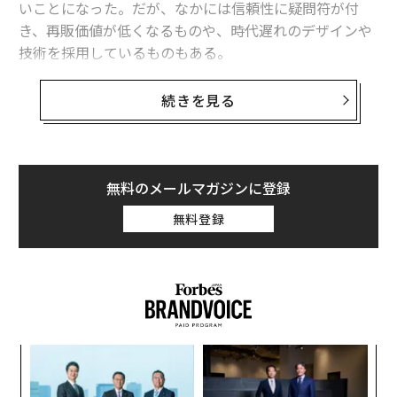
いことになった。だが、なかには信頼性に疑問符が付
き、再販価値が低くなるものや、時代遅れのデザインや
技術を採用しているものもある。
現在の平均的なモデルはより高水準のパフォーマンスを
続きを見る
実現しており、より安全で、快適性を提供するためのよ
り多くの装備を提供し、かつてないほどの耐久性を実現
している。鋭い目を持つ買い手なら、苦労して稼いだ結
果やっと購入することに決めた新車には、予算内で最高
無料のメールマガジンに登録
と思えるものを選びたいはずだ。
無料登録
そこで我々は、複数の情報源から入手したさまざまなデ
ータを入念に分析し、「購入を避けるべき13モデル」を
選定した。消費者団体「コンシューマーズ・ユニオン
（CU）」が発行する「コンシューマー・リポート（C
R）」のロードテストの結果と顧客満足度のスコアが平
目
均以下のモデルを特定。さらに、CRに掲載された読者の
の
意見も反映させた。また、調査会社JDパワーがまとめた
ン