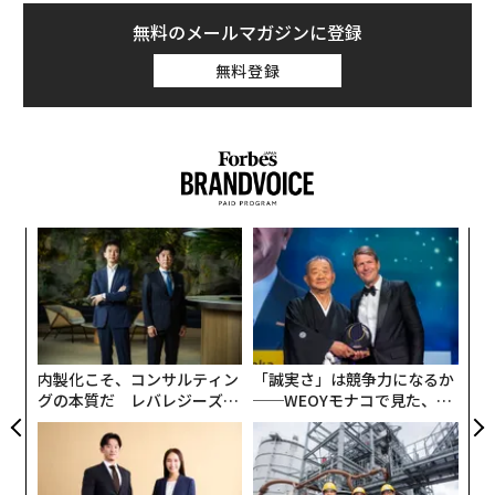
PA
「
に買い替えたオーナーはわずか4.1％、大型SUVに買い替
左右
えた人は1.4％のみだった。
T
日
内製化こそ、コンサルティン
「誠実さ」は競争力になるか
グの本質だ レバレジーズが
──WEOYモナコで見た、く
実践する、次世代ファームの
ら寿司の経営哲学
全貌
目先の転職ではなく「10年後
なぜ“眠っていた環境技
の価値」をつくる──アサイ
術”が、下水インフラを変え
ンの長期伴走型支援とは
たのか──産総研×月島JFE
アクアソリューションの10年