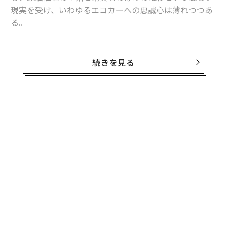
現実を受け、いわゆるエコカーへの忠誠心は薄れつつあ
る。
中古車情報サイトKelley Blue Book（KBB）のデータに
よれば、今年ハイブリッドカーやEVを売りに出している
続きを見る
人のなんと72.5％（5,724件の売買データをもとに算
出）が、従来のガソリン車に買い替えている。つまりエ
コカーへの忠誠度はわずか27.5％で、2015年の38.5％か
ら下落。米国のドライバーたちのEVへの情熱は“一時の
無料のメールマガジンに登録
浮気”に過ぎなかった、という説を裏付ける数字となっ
無料登録
ている。
そしてKBBによれば、ハイブリッド／EVのオーナーの3
3.8％がSUVに買い換えており、その割合は昨年の29％か
ら増加傾向にあるという。環境保護主義者たちにとって
希望の光があるとすれば、それらのドライバーの多く
挑
が、それなりに燃費の良いクロスオーバーモデルを購入
よっ
していることだ。エコカーからピックアップ・トラック