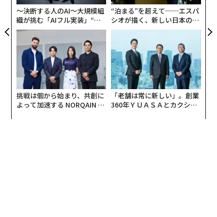
〜決断する人のAI〜大規模組
“泊まる”を超えて──エスパ
織が挑む「AIフル実装」“使
シオが描く、新しい日本のラ
う”企業から“動く”企業へ【N
グジュアリー（前編）
TTドコモビジネス×PwC】
挑戦は個から始まり、共創に
「老舗は常に新しい」。創業
よって加速する NORQAIN JA
360年ＹＵＡＳＡとカクシン
PAN 特別座談会
CEO田尻望が語る、AIを超え
る人の価値