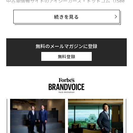
中古車情報サイトのアイシーカーズ・ドットコム（iSee
Cars.com）では最近、1～3年落ちの中古車220万台以上
のデータを分析。それによると最もよく売れる、つまり
続きを見る
次の買い手が見つかるまでの期間が最も短い中古車トッ
プ10のうち半数を占めているのが、ハイブリッド、プラ
グインハイブリッド、あるいは完全電気自動車だ。
無料のメールマガジンに登録
上位を占めたのは、トヨタプリウスのプラグインハイブ
無料登録
リッド、日産リーフとテスラの電気自動車モデルSだ。
同サイトによれば、平均的な中古車は次の買い手がつく
までに42日かかるが、プリウスのプラグインハイブリッ
ドはその期間が最も短く、わずか19.7日。新車でも依然
として富裕層に人気が高いテスラのモデルSは、平均わ
ずか26.1日で次の買い手がつく。日産のリーフは、新型
パ
モデルの売上が今年に入って39.3％落ち込んでいるが、
技
中古車市場では平均24.3日で買い手が見つかる。
無
「
防
─
ら