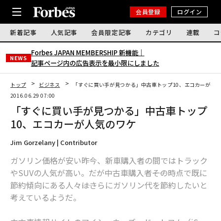
会員登録
ログイン
新着記事
人気記事
会員限定記事
カテゴリ
連載
コ
Forbes JAPAN MEMBERSHIP 新機能｜
NEWS
記事ページ内の広告表示を最小限にしました
トップ
ビジネス
「すぐに買い手が見つかる」中古車トップ10、エコカーが人
2016.06.29 07:00
「すぐに買い手が見つかる」中古車トップ
10、エコカーが人気のワケ
Jim Gorzelany | Contributor
ガソリン価格が安い昨今、新車購入者の間ではトラック
やSUVの人気が高い。だが中古車購入者――その時点で既に
節約傾向にある人々――はさらにガソリン代を節約したいと
考えているようだ。