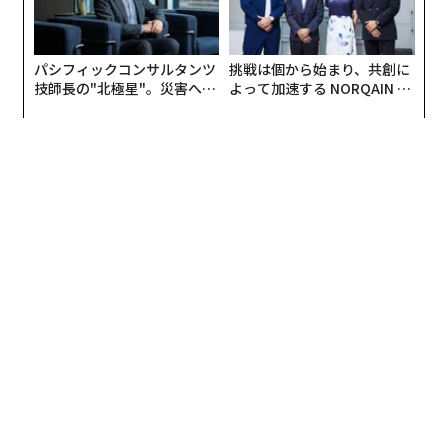
パシフィックコンサルタンツ
挑戦は個から始まり、共創に
技師長の"北極星"。災害への
よって加速する NORQAIN JA
無力感を乗り越え見つけた、
PAN 特別座談会
防災一筋20年の答え
編集＝木内涼子
2026年9月号発売中
最新号の購入はこちらから