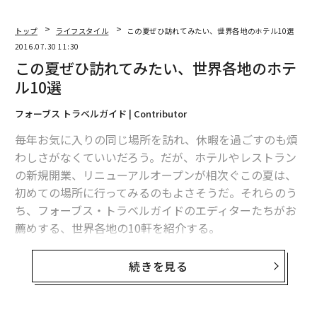
トップ
ライフスタイル
この夏ぜひ訪れてみたい、世界各地のホテル10選
2016.07.30 11:30
この夏ぜひ訪れてみたい、世界各地のホテ
ル10選
フォーブス トラベルガイド | Contributor
毎年お気に入りの同じ場所を訪れ、休暇を過ごすのも煩
わしさがなくていいだろう。だが、ホテルやレストラン
の新規開業、リニューアルオープンが相次ぐこの夏は、
初めての場所に行ってみるのもよさそうだ。それらのう
ち、フォーブス・トラベルガイドのエディターたちがお
薦めする、世界各地の10軒を紹介する。
リッツ パリ
続きを見る
およそ4年をかけた大掛かりな改修工事を終えて、今年6
月上旬に営業を再開した。1898年の開業当時に採用され