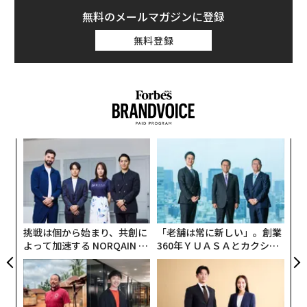
無料のメールマガジンに登録
無料登録
るか
〈7
、く
ャ
ト
「
リア
左右
UM
T
日
挑戦は個から始まり、共創に
「老舗は常に新しい」。創業
よって加速する NORQAIN JA
360年ＹＵＡＳＡとカクシン
PAN 特別座談会
CEO田尻望が語る、AIを超え
る人の価値