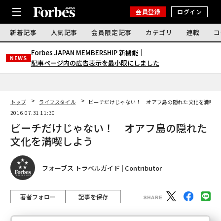
会員登録
ログイン
新着記事
人気記事
会員限定記事
カテゴリ
連載
コ
Forbes JAPAN MEMBERSHIP 新機能｜
NEWS
記事ページ内の広告表示を最小限にしました
トップ
ライフスタイル
ビーチだけじゃない！ オアフ島の隠れた文化を満喫し
2016.07.31 11:30
ビーチだけじゃない！ オアフ島の隠れた
文化を満喫しよう
フォーブス トラベルガイド | Contributor
著者フォロー
記事を保存