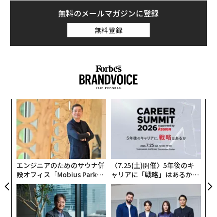
たパステル調の内装はそのまま残され、当時の輝きを維
無料のメールマガジンに登録
持している。
無料登録
るか
「
、く
左右
T
目
日
の
ン
エンジニアのためのサウナ併
〈7.25(土)開催〉5年後のキ
設オフィス「Mobius Park」
ャリアに「戦略」はあるか。
がオープン──タマディック
トップエグゼクティブのキャ
が健康経営を徹底する理由
リアに触れる1日│CAREER S
UMMIT 2026