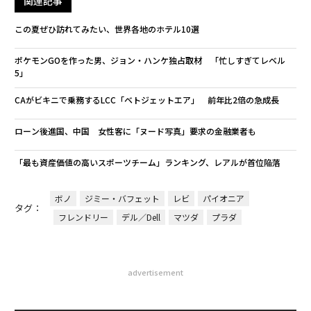
関連記事
この夏ぜひ訪れてみたい、世界各地のホテル10選
ポケモンGOを作った男、ジョン・ハンケ独占取材 「忙しすぎてレベル
5」
CAがビキニで乗務するLCC「ベトジェットエア」 前年比2倍の急成長
ローン後進国、中国 女性客に「ヌード写真」要求の金融業者も
「最も資産価値の高いスポーツチーム」ランキング、レアルが首位陥落
ボノ
ジミー・バフェット
レビ
パイオニア
タグ：
フレンドリー
デル／Dell
マツダ
プラダ
advertisement