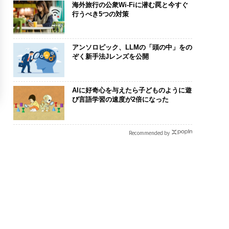
海外旅行の公衆Wi-Fiに潜む罠と今すぐ
行うべき5つの対策
アンソロピック、LLMの「頭の中」をの
ぞく新手法Jレンズを公開
AIに好奇心を与えたら子どものように遊
び言語学習の速度が2倍になった
Recommended by