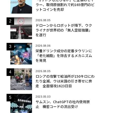
ラー、取得原価割れで約165億円のビ
ットコインを売却
2026.08.05
ドローンからロボットが降下、ウク
ライナが世界初の「無人空挺強襲」
を遂行
2026.08.06
栄養ドリンク成分の定番タウリンに
「老化細胞」を除去するメカニズム
を発見
2026.08.05
ロシアの攻撃で給油所が150キロにわ
たり全滅、ウは米国の引き寄せに奔
走 全面侵攻1623日目
2023.05.03
サムスン、ChatGPTの社内使用禁
止 機密コードの流出受け