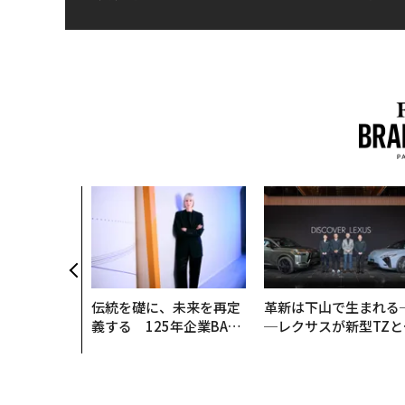
伝統を礎に、未来を再定
革新は下山で生まれる
義する 125年企業BAT
─レクサスが新型TZと
が挑むスモークレスな未
Sに込めた「DISCOVE
来
R」の哲学