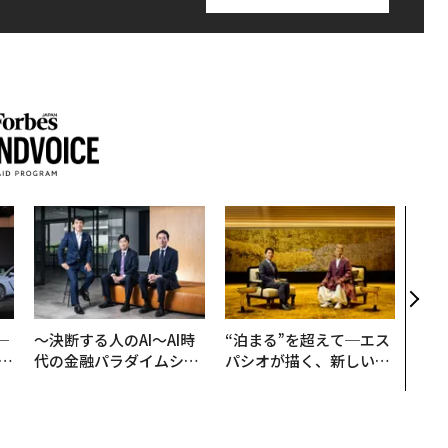
なぜ
術”
変え
月島
ショ
─
〜決断する人のAI〜AI時
“泊まる”を超えて─エス
E
代の金融パラダイムシフ
パシオが描く、新しい日
ト、「超個別化」の核心
本のラグジュアリー（中
【MUFG×ウェルスナビ
編）
×PwC】