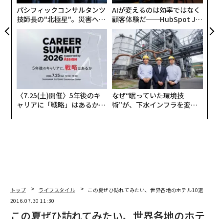
パシフィックコンサルタンツ
AIが変えるのは効率ではなく
技師長の"北極星"。災害への
顧客体験だ──HubSpot Ja
無力感を乗り越え見つけた、
panが語る「Grow Better」
防災一筋20年の答え
な組織のつくり方
〈7.25(土)開催〉5年後のキ
なぜ“眠っていた環境技
ャリアに「戦略」はあるか。
術”が、下水インフラを変え
トップエグゼクティブのキャ
たのか──産総研×月島JFE
リアに触れる1日│CAREER S
アクアソリューションの10年
UMMIT 2026
トップ
ライフスタイル
この夏ぜひ訪れてみたい、世界各地のホテル10選
2016.07.30 11:30
この夏ぜひ訪れてみたい、世界各地のホテ