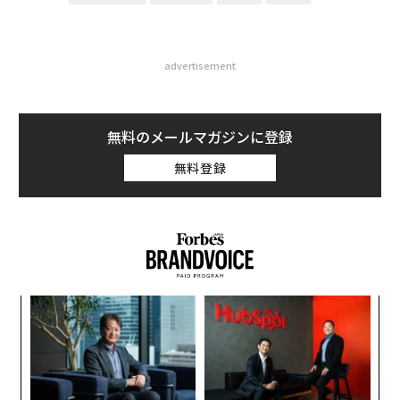
advertisement
無料のメールマガジンに登録
無料登録
るか
「
、く
左右
T
“
日
オ
ジ