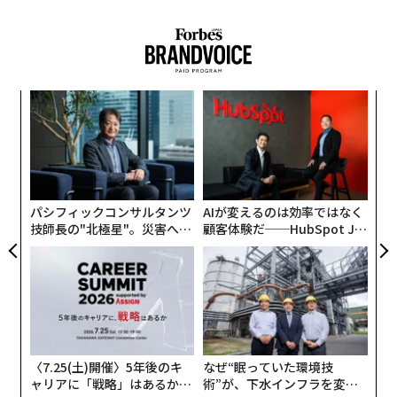
るか
「
、く
左右
T
“
日
オ
ジ
パシフィックコンサルタンツ
AIが変えるのは効率ではなく
技師長の"北極星"。災害への
顧客体験だ──HubSpot Ja
無力感を乗り越え見つけた、
panが語る「Grow Better」
防災一筋20年の答え
な組織のつくり方
〈7.25(土)開催〉5年後のキ
なぜ“眠っていた環境技
ャリアに「戦略」はあるか。
術”が、下水インフラを変え