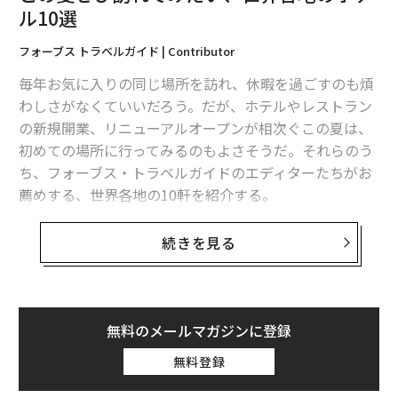
ル10選
フォーブス トラベルガイド | Contributor
毎年お気に入りの同じ場所を訪れ、休暇を過ごすのも煩
わしさがなくていいだろう。だが、ホテルやレストラン
の新規開業、リニューアルオープンが相次ぐこの夏は、
初めての場所に行ってみるのもよさそうだ。それらのう
ち、フォーブス・トラベルガイドのエディターたちがお
薦めする、世界各地の10軒を紹介する。
リッツ パリ
続きを見る
およそ4年をかけた大掛かりな改修工事を終えて、今年6
月上旬に営業を再開した。1898年の開業当時に採用され
たパステル調の内装はそのまま残され、当時の輝きを維
無料のメールマガジンに登録
持している。
無料登録