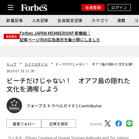
会員登録
ログイン
新着記事
人気記事
会員限定記事
カテゴリ
連載
コ
Forbes JAPAN MEMBERSHIP 新機能｜
NEWS
記事ページ内の広告表示を最小限にしました
トップ
ライフスタイル
ビーチだけじゃない！ オアフ島の隠れた文化を満喫し
2016.07.31 11:30
ビーチだけじゃない！ オアフ島の隠れた
文化を満喫しよう
フォーブス トラベルガイド | Contributor
著者フォロー
記事を保存
ワイキキ（Photo Courtesy of Hawaii Tourism Authority and Tor Johnso