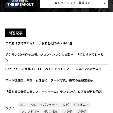
メンバーシップに登録する
関連記事
この夏ぜひ訪れてみたい、世界各地のホテル10選
ポケモンGOを作った男、ジョン・ハンケ独占取材 「忙しすぎてレベル
5」
CAがビキニで乗務するLCC「ベトジェットエア」 前年比2倍の急成長
ローン後進国、中国 女性客に「ヌード写真」要求の金融業者も
「最も資産価値の高いスポーツチーム」ランキング、レアルが首位陥落
ボノ
ジミー・バフェット
レビ
パイオニア
タグ：
フレンドリー
デル／Dell
マツダ
プラダ