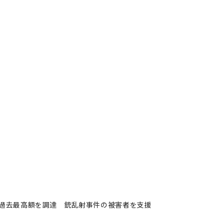
過去最高額を調達 銃乱射事件の被害者を支援
ィングが過去最高額を調達 銃
者フォロー
記事を保存