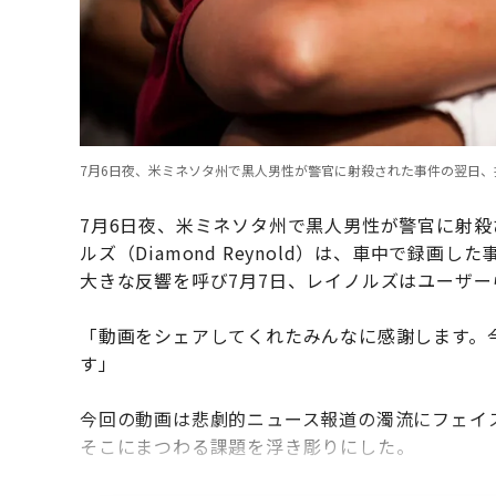
7月6日夜、米ミネソタ州で黒人男性が警官に射殺された事件の翌日、抗議活動での場面 p
7月6日夜、米ミネソタ州で黒人男性が警官に射
ルズ（Diamond Reynold）は、車中で録
大きな反響を呼び7月7日、レイノルズはユーザ
「動画をシェアしてくれたみんなに感謝します。
す」
今回の動画は悲劇的ニュース報道の濁流にフェイ
そこにまつわる課題を浮き彫りにした。