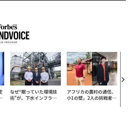
「誠
るか
見た
学
定
なぜ“眠っていた環境技
アフリカの農村の通信、
T
術”が、下水インフラを
小1の壁。2人の挑戦者が
未
変えたのか──産総研×
手にした「次なる武器」
月島JFEアクアソリュー
ションの10年