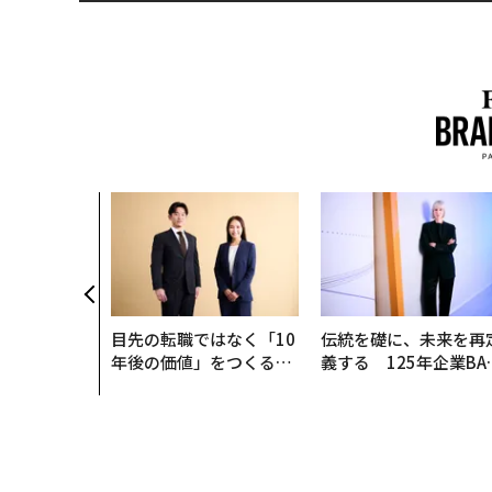
目先の転職ではなく「10
伝統を礎に、未来を再
年後の価値」をつくる─
義する 125年企業BA
─アサインの長期伴走型
が挑むスモークレスな
支援とは
来