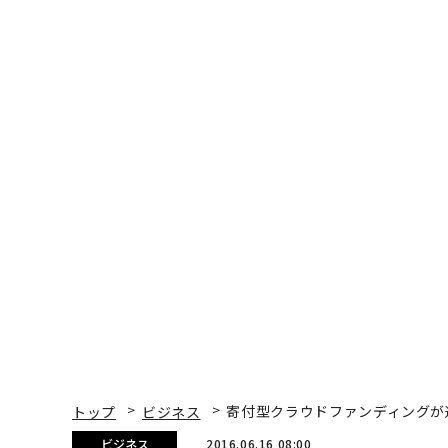
トップ
ビジネス
寄付型クラウドファンディングが
ビジネス
2016.06.16 08:00
寄付型クラウドファンデ
乱射事件の被害者を支援
Emily Canal | Forbes Staff
著