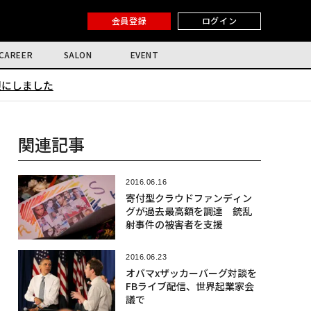
会員登録
ログイン
CAREER
SALON
EVENT
限にしました
関連記事
2016.06.16
寄付型クラウドファンディン
グが過去最高額を調達 銃乱
射事件の被害者を支援
2016.06.23
オバマxザッカーバーグ対談を
FBライブ配信、世界起業家会
議で