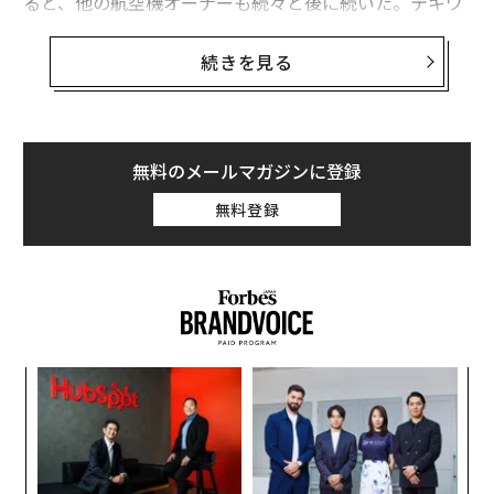
ると、他の航空機オーナーも続々と後に続いた。テキワ
ルがCEOを務めるJetSetGoは現在、シェア可能な航空
機を90機確保している。
続きを見る
アジアの多くの国々ではシェアや中古品に対する抵抗感
が強く、タクシー配車のウーバーのようなシェアリン
グ・エコノミー系アプリの成功を阻む壁となってきた。
無料のメールマガジンに登録
香港の運送シェアアプリGoGoVanの創業者兼CEOのステ
無料登録
ィーブン・ラムも、顧客やドライバーを獲得するのに苦
労した開業時を振り返り、「中国やアジアでは、人々は
中古品を買いたがらない。自分の何かを誰かとシェアす
る発想もない」と語った。
シェアリング・エコノミー市場は2025年までに世界で3,
ナ併
〜
350億ドル（約36兆円）規模への成長が見込まれる。ア
k」
金
ジア単独の数字はないが、世界でアジアが占める比率は
ック
個
「
低くないだろう。そして成功のかぎを握るのは、アジア
由
ェ
左右
マーケット周辺の安定や一部国家での規制、そしてシェ
T