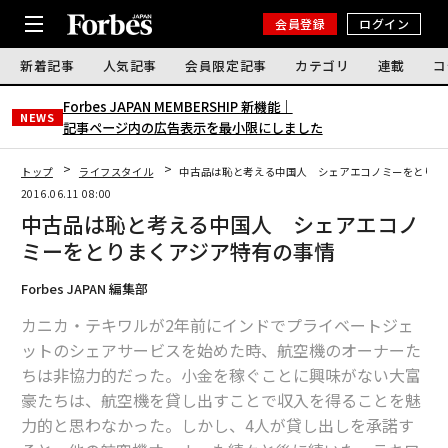
会員登録
ログイン
新着記事
人気記事
会員限定記事
カテゴリ
連載
コ
Forbes JAPAN MEMBERSHIP 新機能｜
NEWS
記事ページ内の広告表示を最小限にしました
トップ
ライフスタイル
中古品は恥と考える中国人 シェアエコノミーをとりま
2016.06.11 08:00
中古品は恥と考える中国人 シェアエコノ
ミーをとりまくアジア特有の事情
Forbes JAPAN 編集部
カニカ・テキワルが2年前にインドでプライベートジェ
ットのシェアサービスを始めた時、航空機のオーナーた
ちは非協力的だった。小金を稼ぐことに興味がない大富
豪たちは、航空機を貸し出すことで収入を得ることを魅
力的と思わなかった。しかし、4人が貸し出しを承諾す