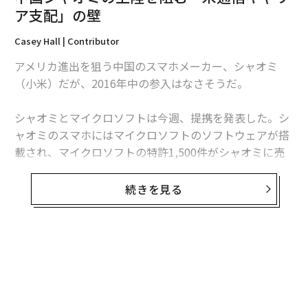
ア支配」の壁
Casey Hall | Contributor
アメリカ進出を狙う中国のスマホメーカー、シャオミ
（小米）だが、2016年中の参入はなさそうだ。
シャオミとマイクロソフトは今週、提携を発表した。シ
ャオミのスマホにはマイクロソフトのソフトウェアが搭
編集＝上田裕資
載され、マイクロソフトの特許1,500件がシャオミに売
却される。マイクロソフトのソフトは9月以降に搭載さ
れる予定。シャオミはクロスライセンス契約により1,00
続きを見る
2026年9月号発売中
0件の特許も使用可能になる。
設立6年目のシャオミは海外事業を拡張するため特許ポ
最新号の購入はこちらから
ートフォリオを広げている。同社はすでに中国、ブラジ
無料のメールマガジンに登録
ル、インドを含む新興国市場において人気を博してお
メンバーシップに登録する
無料登録
り、2015年は7,000万台を売り上げたが目標の1億台には
届いていなかった。