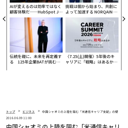
アという行為への許容度だ。
日
AIが変えるのは効率ではなく
挑戦は個から始まり、共創に
顧客体験だ──HubSpot Ja
よって加速する NORQAIN JA
panが語る「Grow Better」
PAN 特別座談会
な組織のつくり方
伝統を礎に、未来を再定義す
〈7.25(土)開催〉5年後のキ
る 125年企業BATが挑むス
ャリアに「戦略」はあるか。
モークレスな未来
トップエグゼクティブのキャ
リアに触れる1日│CAREER S
UMMIT 2026
トップ
ビジネス
中国シャオミの上陸を阻む「米通信キャリア支配」の壁
2016.06.09 11:00
中国シャオミの上陸を阻む「米通信キャリ