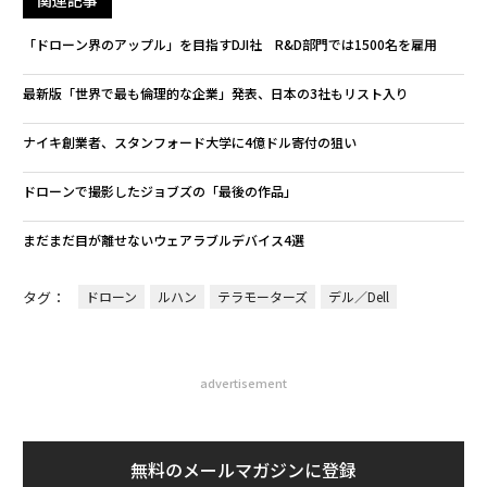
関連記事
「ドローン界のアップル」を目指すDJI社 R&D部門では1500名を雇用
最新版「世界で最も倫理的な企業」発表、日本の3社もリスト入り
ナイキ創業者、スタンフォード大学に4億ドル寄付の狙い
ドローンで撮影したジョブズの「最後の作品」
まだまだ目が離せないウェアラブルデバイス4選
タグ：
ドローン
ルハン
テラモーターズ
デル／Dell
advertisement
無料のメールマガジンに登録