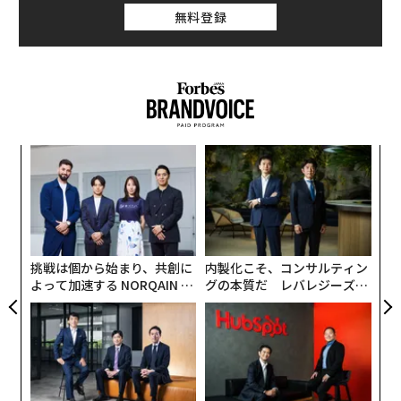
無料登録
な
術
た
ア
ア
の
た
挑戦は個から始まり、共創に
内製化こそ、コンサルティン
よって加速する NORQAIN JA
グの本質だ レバレジーズが
PAN 特別座談会
実践する、次世代ファームの
全貌