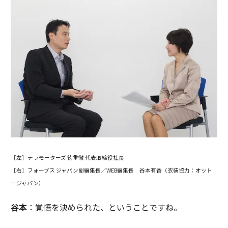
［左］テラモーターズ 徳重徹 代表取締役社長
［右］フォーブス ジャパン副編集長／WEB編集長 谷本有香（衣装協力：オット
ージャパン）
谷本
：覚悟を決められた、ということですね。