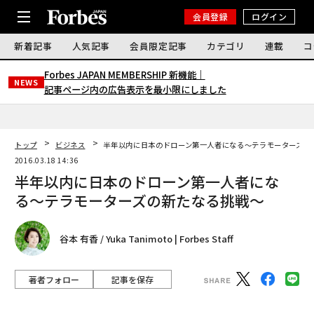
会員登録
ログイン
新着記事
人気記事
会員限定記事
カテゴリ
連載
コ
Forbes JAPAN MEMBERSHIP 新機能｜
NEWS
記事ページ内の広告表示を最小限にしました
トップ
ビジネス
半年以内に日本のドローン第一人者になる〜テラモーターズの
2016.03.18 14:36
半年以内に日本のドローン第一人者にな
る〜テラモーターズの新たなる挑戦〜
谷本 有香 / Yuka Tanimoto | Forbes Staff
著者フォロー
記事を保存