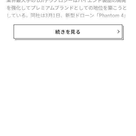
業界最大手の DJIテクノロジーはハイエンド製品の開発
を強化してプレミアムブランドとしての地位を築こうと
している。同社は3月1日、新型ドローン「Phantom 4」
を発表した。
続きを見る
「DJIはアップルをお手本にしている」とDJI向けにアプ
リを開発しているFreeSkiesのアンディ・プッチCEOは話
す。DJIはアップルの戦略を熱心に研究し「ドローン界の
アップル」と呼ばれてきた。調査会社フロスト＆サリバ
ンのアナリスト、マイケル・ブレイズによると、DJIは
世界のコンシューマ向けドローン市場で70%のシェアを
獲得しているという。ドローン業界ではホビー用と商業
用を合わせた業界全体の販売台数が、2015年の100万台
から今年は倍増すると予測される。
編集＝上田裕資