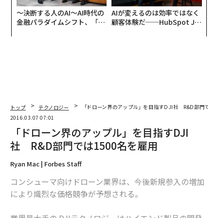
〜決断する人のAI〜AI時代の
AIが変えるのは効率ではなく
金融パラダイムシフト、「超
顧客体験だ──HubSpot Ja
個別化」の核心 【MUFG×ウ
panが語る「Grow Better」
ェルスナビ×PwC】
な組織のつくり方
トップ
テクノロジー
「ドローン界のアップル」を目指すDJI社 R&D部門では
2016.03.07 07:01
「ドローン界のアップル」を目指すDJI
社 R&D部門では1500名を雇用
Ryan Mac | Forbes Staff
コンシューマ向けドローン業界は、今後新規参入の増加
により熾烈な価格競争が予想される。