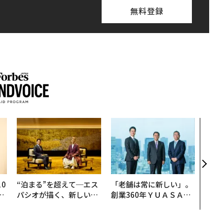
無料登録
伝統
義す
が挑
来
0
“泊まる”を超えて─エス
「老舗は常に新しい」。
─
パシオが描く、新しい日
創業360年ＹＵＡＳＡと
型
本のラグジュアリー（中
カクシンCEO田尻望が語
編）
る、AIを超える人の価値