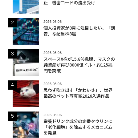
止 機密コードの流出受け
2026.08.08
個人投資家が8月に注目したい、「割
安」な配当株8選
2026.08.08
スペースX株が15.8％急騰、マスクの
純資産が再び8000億ドル・約125兆
円を突破
2026.08.06
思わず吹き出す「かわいさ」、世界
最高のペット写真賞2026入選作品
2026.08.06
栄養ドリンク成分の定番タウリンに
「老化細胞」を除去するメカニズム
を発見