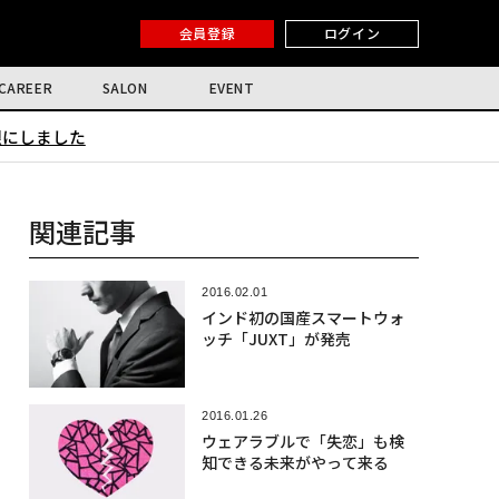
会員登録
ログイン
CAREER
SALON
EVENT
限にしました
関連記事
2016.02.01
インド初の国産スマートウォ
ッチ「JUXT」が発売
2016.01.26
ウェアラブルで「失恋」も検
知できる未来がやって来る