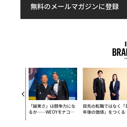
無料のメールマガジンに登録
「誠実さ」は競争力にな
目先の転職ではなく「1
るか──WEOYモナコで
年後の価値」をつくる
見た、くら寿司の経営哲
─アサインの長期伴走
学
支援とは