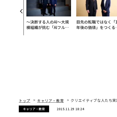
〜決断する人のAI〜大規
目先の転職ではなく「1
模組織が挑む「AIフル実
年後の価値」をつくる
装」“使う”企業から“動
─アサインの長期伴走
く”企業へ【NTTドコモ
支援とは
ビジネス×PwC】
トップ
キャリア・教育
クリエイティブな人たち実
キャリア・教育
2015.11.29 18:24