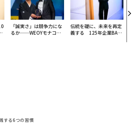
Spo
ow 
くり
0
「誠実さ」は競争力にな
伝統を礎に、未来を再定
─
るか──WEOYモナコで
義する 125年企業BAT
型
見た、くら寿司の経営哲
が挑むスモークレスな未
学
来
践する6つの習慣