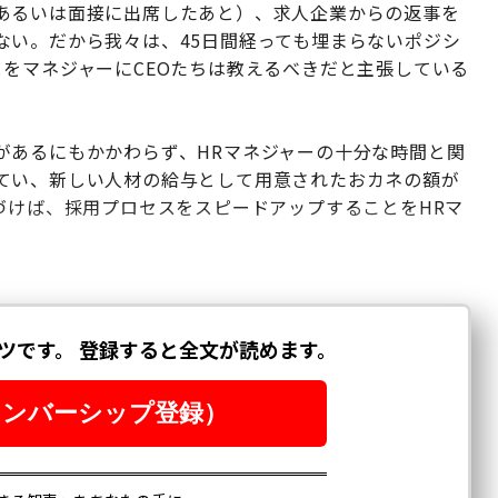
あるいは面接に出席したあと）、求人企業からの返事を
ない。だから我々は、
45
日間経っても埋まらないポジシ
とをマネジャーに
CEO
たちは教えるべきだと主張している
があるにもかかわらず、
HR
マネジャーの十分な時間と関
てい、新しい人材の給与として用意されたおカネの額が
づけば、採用プロセスをスピードアップすることを
HR
マ