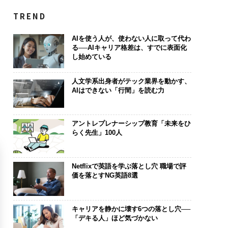
TREND
AIを使う人が、使わない人に取って代わ
る──AIキャリア格差は、すでに表面化
し始めている
人文学系出身者がテック業界を動かす、
AIはできない「行間」を読む力
アントレプレナーシップ教育「未来をひ
らく先生」100人
Netflixで英語を学ぶ落とし穴 職場で評
価を落とすNG英語8選
キャリアを静かに壊す6つの落とし穴──
「デキる人」ほど気づかない