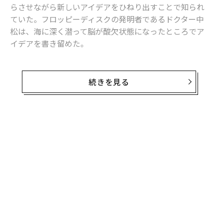
らさせながら新しいアイデアをひねり出すことで知られ
ていた。フロッピーディスクの発明者であるドクター中
松は、海に深く潜って脳が酸欠状態になったところでア
イデアを書き留めた。
クリエイターは、常人とは少し違った持つことが珍しく
ない。ジョブスや中松氏のケースは極端な例としても、
続きを見る
偉大なクリエイターの習慣を調べてみると、我々でも真
似できそうな項目があることに気づかされる。下記に挙
げた6つのポイントを実践すれば、あなたのクリエイテ
ィブ能力も飛躍的に向上するかもしれない。
無料のメールマガジンに登録
無料登録
1. 早起きする
フランツ・カフカは夜中に執筆していたし、『ソフィー
の選択』のウィリアム・スタイロンは毎日正午に起きて
いた。しかし、クリエイティブな人々に早起きが多いの
も事実だ。ベンジャミン・フランクリンはその日の計画
をじっくり立てるために早起きしていたし、スターバッ