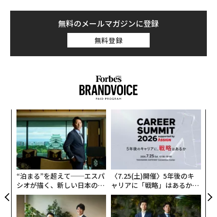
無料のメールマガジンに登録
無料登録
な
術
た
目
ア
の
ン
“泊まる”を超えて──エスパ
〈7.25(土)開催〉5年後のキ
シオが描く、新しい日本のラ
ャリアに「戦略」はあるか。
グジュアリー（前編）
トップエグゼクティブのキャ
リアに触れる1日│CAREER S
UMMIT 2026