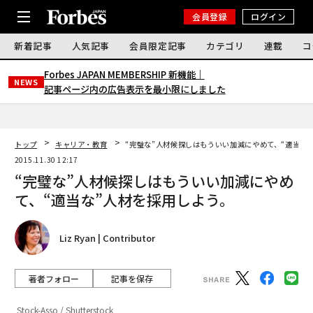
会員登録
ログイン
新着記事
人気記事
会員限定記事
カテゴリ
連載
コ
Forbes JAPAN MEMBERSHIP 新機能｜
NEWS
記事ページ内の広告表示を最小限にしました
トップ
キャリア・教育
“完璧な”人材候探しはもういい加減にやめて、“適当な
2015.11.30 12:17
“完璧な”人材候探しはもういい加減にやめ
て、“適当な”人材を採用しよう。
Liz Ryan | Contributor
著者フォロー
記事を保存
Stock-Asso / Shutterstock