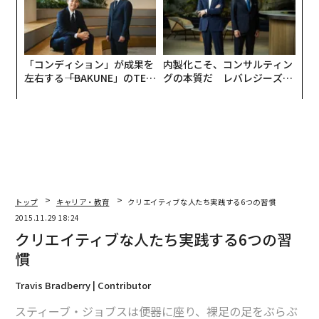
「コンディション」が成果を
内製化こそ、コンサルティン
左右する――「BAKUNE」のTEN
グの本質だ レバレジーズが
TIALが支える「挑戦者の明
実践する、次世代ファームの
日」
全貌
トップ
キャリア・教育
クリエイティブな人たち実践する6つの習慣
2015.11.29 18:24
クリエイティブな人たち実践する6つの習
慣
Travis Bradberry | Contributor
スティーブ・ジョブスは便器に座り、裸足の足をぶらぶ