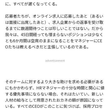
に、すべてが遅くなってくる。
応募者たちが、オンライン求人に応募したあと（あるい
は面接に出席したあと）、求人企業からの返事を受け取
るまでに数週間待つことは珍しいことではない。だから
我々は、
45
日間経っても埋まらないポジションは少なく
とも
6
か月間は空席のままになることをマネジャーに
CE
O
たちは教えるべきだと主張しているのである。
advertisement
そのチームに対するより大きな助けを求める必要がある
にもかかわらず、
HR
マネジャーの十分な時間と関心に値
する優先事項にならない場合、それはたいてい、新しい
人材の給与として用意されたおカネの額が原因になって
いる。すべての
CEO
がこのことに気づけば、採用プロセ