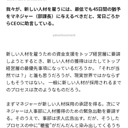
我々が、新しい人材を雇うには、最低でも
45
日間の猶予
をマネジャー（部課長）に与えるべきだと、常日ごろか
ら
CEO
に助言している。
advertisement
新しい人材を雇うための資金支援をトップ経営層に要請
しようとするとき、新しい人材の獲得ははたしてトップ
経営層の最優先事項になっているだろうか。「それが当
然では？」と誰も思うだろうが、現実世界ではかならず
しもそうではない。
一般に新しい人材が採用されるまで
のプロセスは次のようなものだろう。
まずマネジャーが新しい人材採用の承認を得る。次にマ
ネジャーは人事部に人材獲得のための緊急出動を要請す
る。そのうえで、事部は求人広告出す。だが、そうした
プロセスの中に
“
糖蜜
”
がだんだんと染み出してくるうち