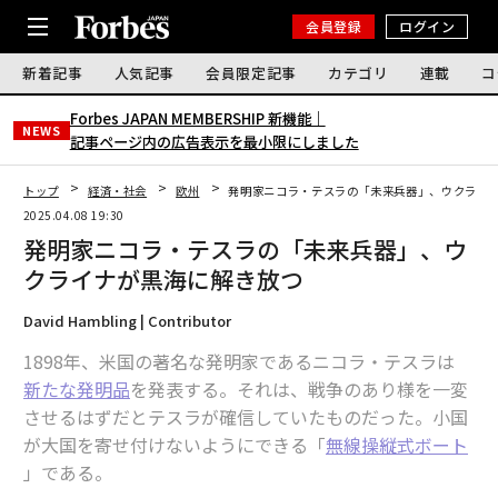
会員登録
ログイン
新着記事
人気記事
会員限定記事
カテゴリ
連載
コ
Forbes JAPAN MEMBERSHIP 新機能｜
NEWS
記事ページ内の広告表示を最小限にしました
トップ
経済・社会
欧州
発明家ニコラ・テスラの「未来兵器」、ウクライ
2025.04.08 19:30
発明家ニコラ・テスラの「未来兵器」、ウ
クライナが黒海に解き放つ
David Hambling | Contributor
1898年、米国の著名な発明家であるニコラ・テスラは
新たな発明品
を発表する。それは、戦争のあり様を一変
させるはずだとテスラが確信していたものだった。小国
が大国を寄せ付けないようにできる「
無線操縦式ボート
」である。