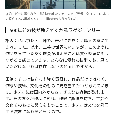
宿泊ロビーに置かれた、彫刻家の中林丈治による「光景 −松−」。同じ高さ
に望める名古屋城とともに一幅の絵のような美しさ。
500年前の技が教えてくれるラグジュアリー
裕人：
私は京都・西陣で、帯地に箔を引く職人の家に生
まれました。以来、工芸の世界にいますが、このように
作品を見ていただく機会が増えることは文化継承にもつ
ながると感じています。どんなに優れた技術でも、見て
いただけなければ存在しないのと同じですから。
田渕：
そこは私たちも強く意識し、作品だけではなく、
作家や技術、文化そのものに光を当てたいと考えていま
す。ホテルには国内外からさまざまなお客様が訪れま
す。その方々が作品に触れ、作家に興味を持ち、工芸や
文化そのものに関心をもつことで、ホテルは文化を発信
する装置になれると思うので。