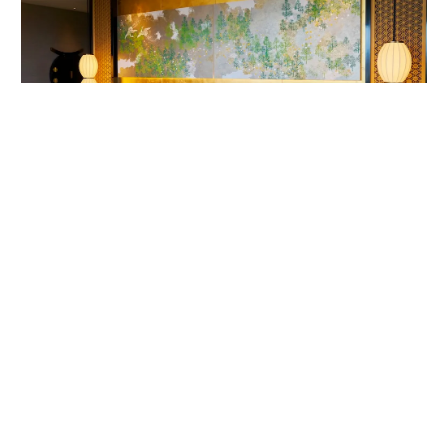
客室内ベッドルームの唐紙アート。作家は1624年から京都で続く唐紙屋
「唐長」初代の名を受け継いだ千田長右衛門。