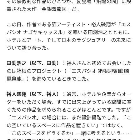
その象徴的な作品のひとつが、宴会場「飛龍の間」に設
置された大作「金銀双龍図」だ。
この日、作者である箔アーティスト・裕人礫翔が「エス
パシオ ナゴヤキャッスル」を率いる田渕浩之とともに、
ホテルとアート、そして日本のラグジュアリーの未来に
ついて語り合った。
田渕浩之（以下、田渕）：
裕人さんと初めてお会いした
のは箱根のプロジェクト（「エスパシオ 箱根迎賓館 麟
鳳亀龍」）を進めているときでした。
裕人礫翔（以下、裕人）：
通常、ホテルや企業からオー
ダーをいただく場合、すでに出来上がっている空間に置
くための作品を求められることがほとんどです。ですが
「エスパシオ」の場合には、まだ設計段階でした。「こ
の空いているスペースに作品を置きたい」ではなく、
「このスペースをどうするか」一緒に考えるという……