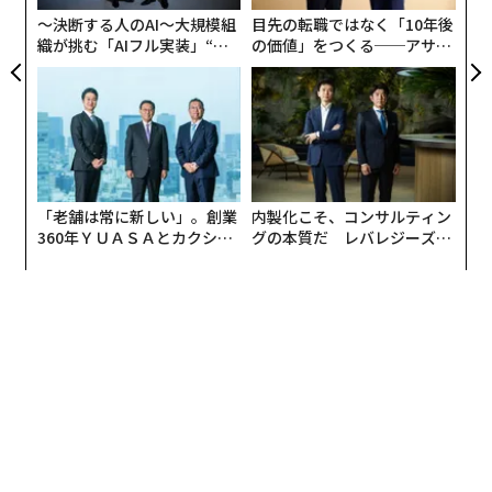
〜決断する人のAI〜大規模組
目先の転職ではなく「10年後
織が挑む「AIフル実装」“使
の価値」をつくる──アサイ
う”企業から“動く”企業へ【N
ンの長期伴走型支援とは
TTドコモビジネス×PwC】
「老舗は常に新しい」。創業
内製化こそ、コンサルティン
360年ＹＵＡＳＡとカクシン
グの本質だ レバレジーズが
CEO田尻望が語る、AIを超え
実践する、次世代ファームの
る人の価値
全貌