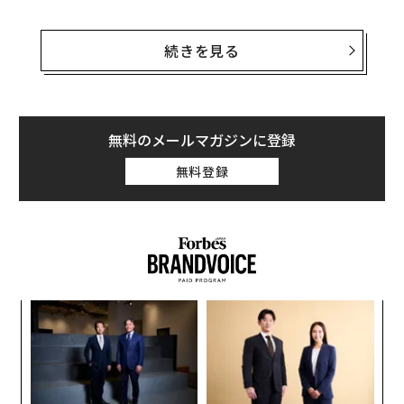
「世界の最も弱小な国であっても、自国の沿岸を安全に
できる、あるいは自国の港を世界の連合艦隊による攻撃
続きを見る
から守り抜くことができる、そんな兵器を早急に配備す
ることが可能なのだと世界中の国々が将来知ることにな
れば、戦争はもはやできなくなるでしょう」とテスラは
予言した。「戦艦は製造されなくなり、どんなに強力な
無料のメールマガジンに登録
装甲艦も、どんなに巨大な艦載砲も鉄くず同然のものと
無料登録
化すのです」
言うまでもなく、この技術が成熟するにはテスラの見込
みよりも長い時間がかかった。だが、ウクライナはこの
ほど、魚雷を搭載するドローンボート（無人艇）を発表
した。この新兵器はテスラの予言を成就することになる
ア
かもしれない。
の
た
挑
よっ
PA