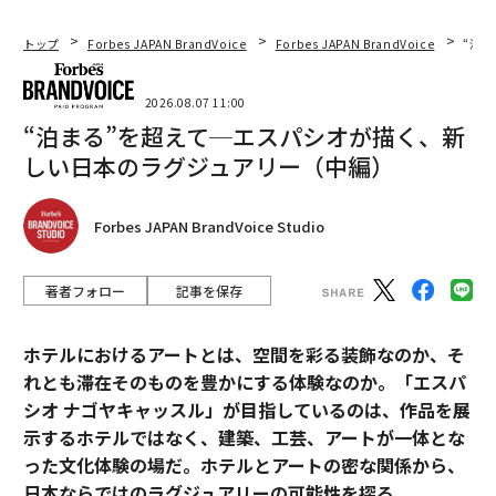
トップ
Forbes JAPAN BrandVoice
Forbes JAPAN BrandVoice
“泊
2026.08.07 11:00
“泊まる”を超えて─エスパシオが描く、新
しい日本のラグジュアリー（中編）
Forbes JAPAN BrandVoice Studio
著者フォロー
記事を保存
ホテルにおけるアートとは、空間を彩る装飾なのか、そ
れとも滞在そのものを豊かにする体験なのか。「エスパ
シオ ナゴヤキャッスル」が目指しているのは、作品を展
示するホテルではなく、建築、工芸、アートが一体とな
った文化体験の場だ。ホテルとアートの密な関係から、
日本ならではのラグジュアリーの可能性を探る。