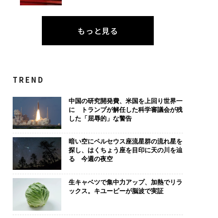
もっと見る
TREND
中国の研究開発費、米国を上回り世界一
に トランプが解任した科学審議会が残
した「屈辱的」な警告
暗い空にペルセウス座流星群の流れ星を
探し、はくちょう座を目印に天の川を辿
る 今週の夜空
生キャベツで集中力アップ、加熱でリラ
ックス。キユーピーが脳波で実証