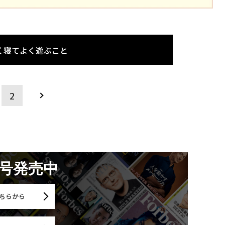
く寝てよく遊ぶこと
2
月号発売中
ちらから