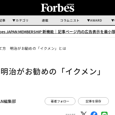
記事
カテゴリ
連載
コラムニスト
AWARD
rbes JAPAN MEMBERSHIP 新機能｜
記事ページ内の広告表示を最小
て方 明治がお勧めの「イクメン」とは
 明治がお勧めの「イクメン」
APAN編集部
著者フォロー
記事を保存