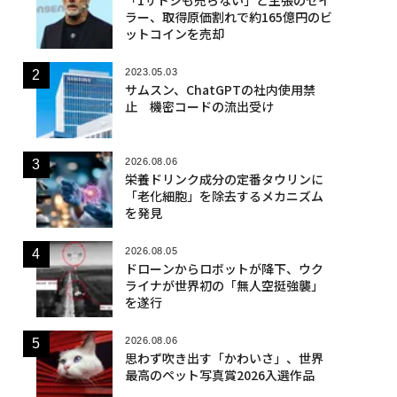
ラー、取得原価割れで約165億円のビ
ットコインを売却
2023.05.03
サムスン、ChatGPTの社内使用禁
止 機密コードの流出受け
2026.08.06
栄養ドリンク成分の定番タウリンに
「老化細胞」を除去するメカニズム
を発見
2026.08.05
ドローンからロボットが降下、ウク
ライナが世界初の「無人空挺強襲」
を遂行
2026.08.06
思わず吹き出す「かわいさ」、世界
最高のペット写真賞2026入選作品