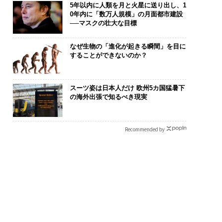
5年以内に人類を月と火星に送り出し、1
0年内に「数万人規模」の月面都市建設
──マスクの壮大な目標
なぜ生物の「進化が起きる瞬間」を目に
することができないのか？
スーツ姿は日本人だけ 欧州5カ国猛暑下
の海外出張で知るべき現実
Recommended by