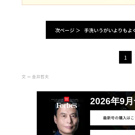
次ページ ＞
手洗いうがいよりもよ
1
文 ＝ 金井哲夫
2026年9
最新号の購入はこ