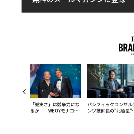
「誠実さ」は競争力にな
パシフィックコンサル
るか──WEOYモナコで
ンツ技師長の"北極星"
見た、くら寿司の経営哲
災害への無力感を乗り
学
え見つけた、防災一筋2
年の答え