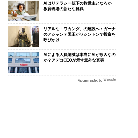
AIはリテラシー低下の救世主となるか
教育現場の新たな挑戦
リアルな「ワカンダ」の建設へ：ガーナ
のアシャンテ国王がワシントンで投資を
呼びかけ
AIによる人員削減は本当にAIが原因なの
か？アデコCEOが示す意外な真実
“眠っていた環境技
「コンディション」が成
“泊まる”を超
が、下水インフラを
果を左右する――「BAKUN
パシオが描く
Recommended by
たのか──産総研×
E」のTENTIALが支える
本のラグジュ
JFEアクアソリュー
「挑戦者の明日」
編）
ンの10年