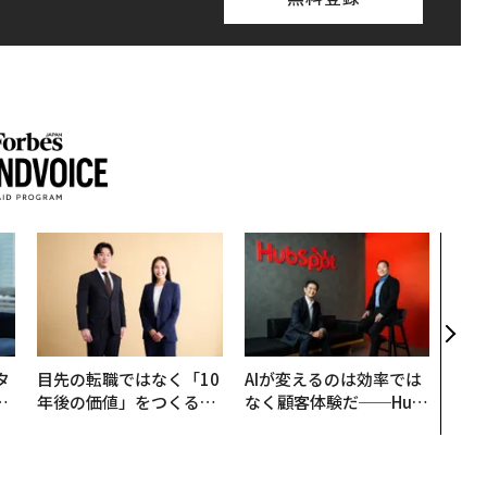
なぜ
術”
変え
月島
ショ
タ
目先の転職ではなく「10
AIが変えるのは効率では
。
年後の価値」をつくる─
なく顧客体験だ──Hub
越
─アサインの長期伴走型
Spot Japanが語る「Gr
0
支援とは
ow Better」な組織のつ
くり方