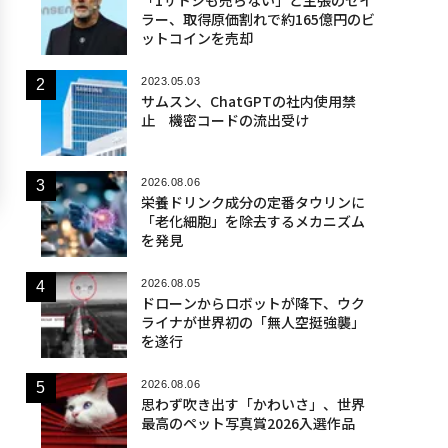
ラー、取得原価割れで約165億円のビ
ットコインを売却
2023.05.03
サムスン、ChatGPTの社内使用禁
止 機密コードの流出受け
2026.08.06
栄養ドリンク成分の定番タウリンに
「老化細胞」を除去するメカニズム
を発見
2026.08.05
ドローンからロボットが降下、ウク
ライナが世界初の「無人空挺強襲」
を遂行
2026.08.06
思わず吹き出す「かわいさ」、世界
最高のペット写真賞2026入選作品