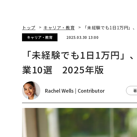
Rachel Wells | Contributor
著