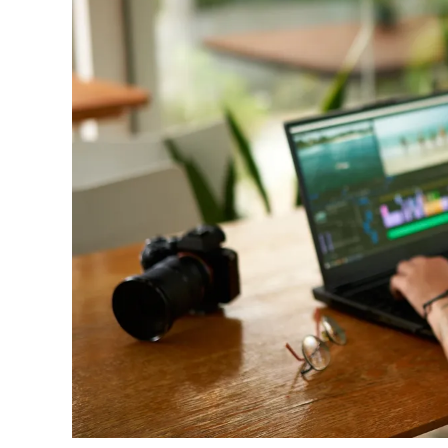
Shutterstock.com
データプラットフォームの
Statistaの調査
によれ
ごしている。そう、私たちは毎日6時間半以上、
り、ドゥームスクロール（悲観的なニュースばか
浪費しているのだ。
想像してみてほしい。もしあなたがネットサーフ
Wi-Fiを活用して、収益を生み出す製品やサー
現できたのなら。あなたのキャリアと家計はどう