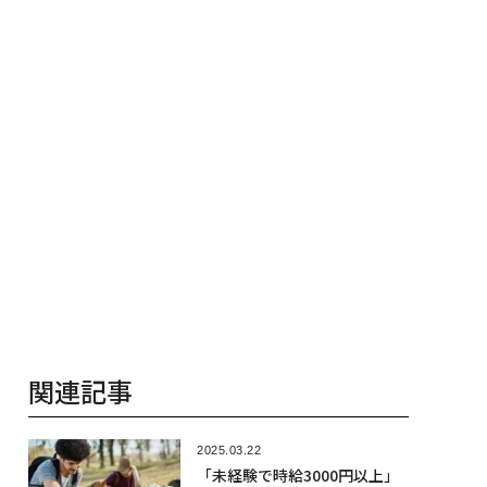
2025.03.19
「AI時代に稼ぐ」フリーランス
が本当に鍛えるべきスキル3選
2025.03.16
仕事を奪う「AIで逆に稼ぐ」、
生活を安定させ将来に備えるAI
時代の副業3選
2025.03.15
人生を変える「お金の秘
密」、裕福な人が実践する7つ
のルール
2025.03.10
「大きく稼げる」4つの副業と
「未経験」でも稼げる10の副
業