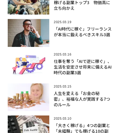
人気記事
2026.08.06
「1サトシも売らない」と主張のセイ
ラー、取得原価割れで約165億円のビ
ットコインを売却
2023.05.03
サムスン、ChatGPTの社内使用禁
止 機密コードの流出受け
2026.08.06
栄養ドリンク成分の定番タウリンに
「老化細胞」を除去するメカニズム
を発見
2026.08.05
ドローンからロボットが降下、ウク
ライナが世界初の「無人空挺強襲」
を遂行