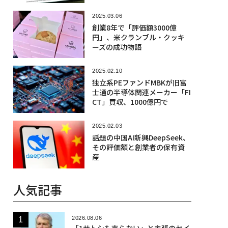
2025.03.06
創業8年で「評価額3000億
円」、米クランブル・クッキ
ーズの成功物語
2025.02.10
独立系PEファンドMBKが旧富
士通の半導体関連メーカー「FI
CT」買収、1000億円で
2025.02.03
話題の中国AI新興DeepSeek、
その評価額と創業者の保有資
産
人気記事
2026.08.06
「1サトシも売らない」と主張のセイ