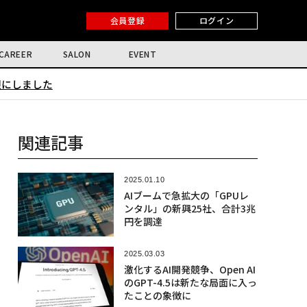
会員登録
ログイン
CAREER
SALON
EVENT
限にしました
関連記事
2025.01.10
AIブームで急拡大の「GPUレ
ンタル」の新興25社、合計3兆
円を調達
2025.03.03
激化するAI開発競争、Open AI
のGPT-4.5は新たな局面に入っ
たことの象徴に