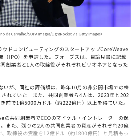
 Carvalho/SOPA Images/LightRocket via Getty Images）
ウドコンピューティングのスタートアップCoreWeave
開（IPO）を申請した。フォーブスは、目論見書に記載
共同創業者と1人の取締役がそれぞれビリオネアとなった
ていないが、同社の評価額は、昨年10月の非公開市場での株
とされていた。また、共同創業者ら4人は、2023年と202
前で1億5000万ドル（約222億円）以上を得ていた。
aveの共同創業者でCEOのマイケル・イントレーターの保
る。また、残りの2人の共同創業者の資産がそれぞれ20億
）で、取締役の資産を12億ドル（約1800億円）と見積もっ