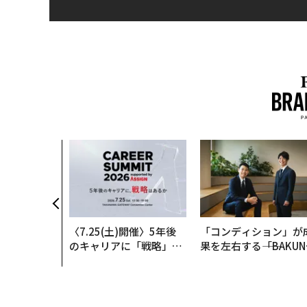
〈7.25(土)開催〉5年後
「コンディション」が
のキャリアに「戦略」は
果を左右する――「BAKUN
あるか。トップエグゼク
E」のTENTIALが支え
ティブのキャリアに触れ
「挑戦者の明日」
る1日│CAREER SUMMI
T 2026