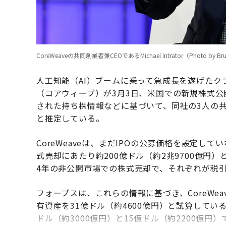
CoreWeaveの共同創業者兼CEOであるMichael Intrator（Photo by Bruno de
人工知能（AI）ブームに乗って急成長を遂げたクラ
（コアウィーブ）が3月3日、米国での新規株式公
された持ち株情報などに基づいて、同社の3人の
と推定している。
CoreWeaveは、まだIPOの公募価格を設定し
式売却にあたり約200億ドル（約2兆9700億円）
4年の非公開市場での株式売却で、それぞれが税引き
フォーブスは、これらの情報に基づき、CoreWe
有資産を31億ドル（約4600億円）と試算してい
ドル（約3000億円）と15億ドル（約2200億円