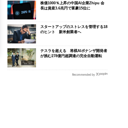
株価1000％上昇の中国AI企業Zhipu 会
長は資産3.6兆円で富豪15位に
スタートアップのストレスを管理する18
のヒント 新米創業者へ
テスラを超える 将棋AIポナンザ開発者
が挑む278億円超調達の完全自動運転
Recommended by