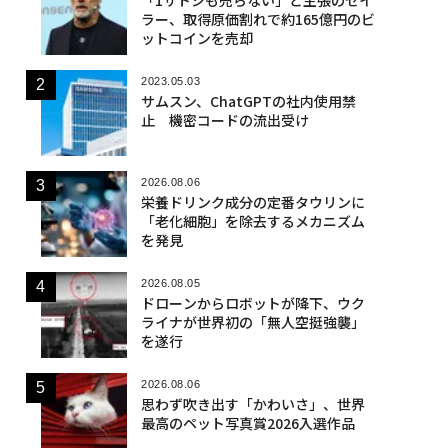
ラー、取得原価割れで約165億円のビ
ットコインを売却
2023.05.03
サムスン、ChatGPTの社内使用禁
止 機密コードの流出受け
2026.08.06
栄養ドリンク成分の定番タウリンに
「老化細胞」を除去するメカニズム
を発見
2026.08.05
ドローンからロボットが降下、ウク
ライナが世界初の「無人空挺強襲」
を遂行
2026.08.06
思わず吹き出す「かわいさ」、世界
最高のペット写真賞2026入選作品