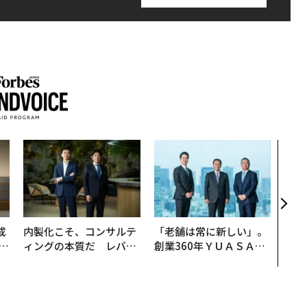
伝統
義す
が挑
来
成
内製化こそ、コンサルテ
「老舗は常に新しい」。
ィングの本質だ レバレ
創業360年ＹＵＡＳＡと
る
ジーズが実践する、次世
カクシンCEO田尻望が語
代ファームの全貌
る、AIを超える人の価値