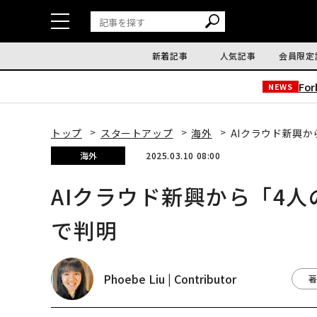
新着記事
人気記事
会員限定
Fo
NEWS
トップ
スタートアップ
海外
AIクラウド新興か
海外
2025.03.10 08:00
AIクラウド新興から「4人
で判明
Phoebe Liu | Contributor
著