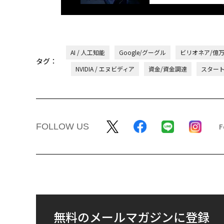
AI / 人工知能
Google/グーグル
ビリオネア/億
タグ：
NVIDIA / エヌビディア
資金/資金調達
スター
FOLLOW US
無料のメールマガジンに登録