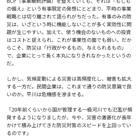
BCP（事業継続計画）を整えていても、それは「もしも
の備え」という有事限定の発想にとどまり、平時の事業
戦略とは切り離されて語られがちだった。有事のみの防
災は、いざという時に機能しないことが多く実効性に問
題が生じやすい。加えて、使う機会のないものへの投資
はコストと捉えられ、これが事業性の面でも弱い。だか
らこそ、防災は「行政がやるもの、与えられるもの」
で、企業にとって長く本丸になりきれなかったというの
だ。
しかし、気候変動による災害は高頻度化し、被害も拡大
する一方だ。民間企業は、これまで通りの防災意識で良
いのか。平川は危機感を滲ませる。
「20年前くらいから国が管理する一級河川でも氾濫が頻
発するようになりましたが、今や、災害の激甚化が長年
かけて積み上げてきた防災対策のスピードを上回ってい
るのです」