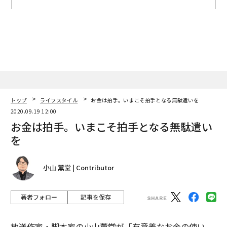
モークレスな未来
panが語る「Grow Better」
な組織のつくり方
トップ
ライフスタイル
お金は拍手。いまこそ拍手となる無駄遣いを
2020.09.19 12:00
お金は拍手。いまこそ拍手となる無駄遣い
を
小山 薫堂 | Contributor
著者フォロー
記事を保存
放送作家・脚本家の小山薫堂が「有意義なお金の使い