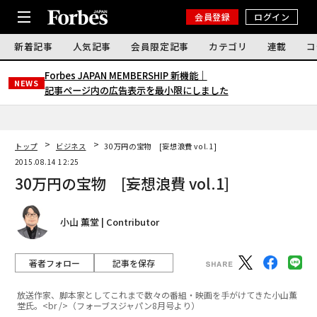
会員登録
ログイン
新着記事
人気記事
会員限定記事
カテゴリ
連載
コ
Forbes JAPAN MEMBERSHIP 新機能｜
NEWS
記事ページ内の広告表示を最小限にしました
トップ
ビジネス
30万円の宝物 [妄想浪費 vol.1]
2015.08.14 12:25
30万円の宝物 [妄想浪費 vol.1]
小山 薫堂 | Contributor
著者フォロー
記事を保存
放送作家、脚本家としてこれまで数々の番組・映画を手がけてきた小山薫
堂氏。<br />（フォーブスジャパン8月号より）