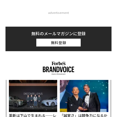
advertisement
無料のメールマガジンに登録
無料登録
果を
エ
EN
設オ
明
が
内
が
グ
実
全
革新は下山で生まれる──レ
「誠実さ」は競争力になるか