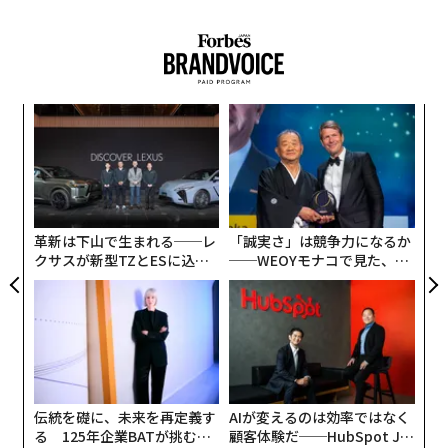
果を
エ
EN
設オ
明
が
内
が
グ
実
全
革新は下山で生まれる──レ
「誠実さ」は競争力になるか
クサスが新型TZとESに込め
──WEOYモナコで見た、く
た「DISCOVER」の哲学
ら寿司の経営哲学
伝統を礎に、未来を再定義す
AIが変えるのは効率ではなく
る 125年企業BATが挑むス
顧客体験だ──HubSpot Ja