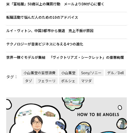
米「富裕層」50歳以上の購買行動 メールよりDMが心に響く
転職活動で悩んだ人のための10のアドバイス
ルイ・ヴィトン、中国3都市から撤退 売上不振が原因
テクノロジーが音楽ビジネスに与える4つの進化
世界一稼ぐモデルが集結 「ヴィクトリアズ・シークレット」の豪華絢爛
小山薫堂の妄想浪費
小山薫堂
Sony/ソニー
デル／Dell
タグ：
タゾ
フェラーリ
ポルシェ
マツダ