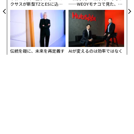
クサスが新型TZとESに込め
──WEOYモナコで見た、く
た「DISCOVER」の哲学
ら寿司の経営哲学
伝統を礎に、未来を再定義す
AIが変えるのは効率ではなく
る 125年企業BATが挑むス
顧客体験だ──HubSpot Ja
モークレスな未来
panが語る「Grow Better」
な組織のつくり方