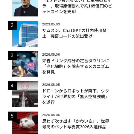
ラー、取得原価割れで約165億円のビ
ットコインを売却
2023.05.03
サムスン、ChatGPTの社内使用禁
止 機密コードの流出受け
2026.08.06
栄養ドリンク成分の定番タウリンに
「老化細胞」を除去するメカニズム
を発見
2026.08.05
ドローンからロボットが降下、ウク
ライナが世界初の「無人空挺強襲」
を遂行
2026.08.06
思わず吹き出す「かわいさ」、世界
最高のペット写真賞2026入選作品