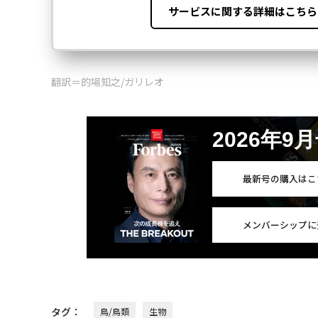
翻訳＝的場知之/ガリレオ
2026年9
最新号の購入はこ
メンバーシップに
タグ：
鳥/鳥類
生物