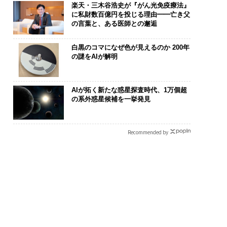
楽天・三木谷浩史が『がん光免疫療法』
に私財数百億円を投じる理由━━亡き父
の言葉と、ある医師との邂逅
白黒のコマになぜ色が見えるのか 200年
の謎をAIが解明
AIが拓く新たな惑星探査時代、1万個超
の系外惑星候補を一挙発見
Recommended by