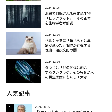
2024.11.16
北米で目撃される未確認生物
「ビッグフット」、その正体
を生物学者が解説
2024.12.20
ペルシャ猫に「鼻ぺちゃと鼻
筋が通った」個体が存在する
理由、選択交配の闇
2024.12.26
傷つくと「他の個体と融合」
するクシクラゲ、その特質が人
の再生医療にもたらす大きな
可能性
人気記事
2026.08.06
「1サトシも売らない」と主張のセイ