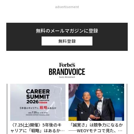
advertisement
無料のメールマガジンに登録
無料登録
「
左右
T
内
日
グ
実
全
〈7.25(土)開催〉5年後のキ
「誠実さ」は競争力になるか
ャリアに「戦略」はあるか。
──WEOYモナコで見た、く