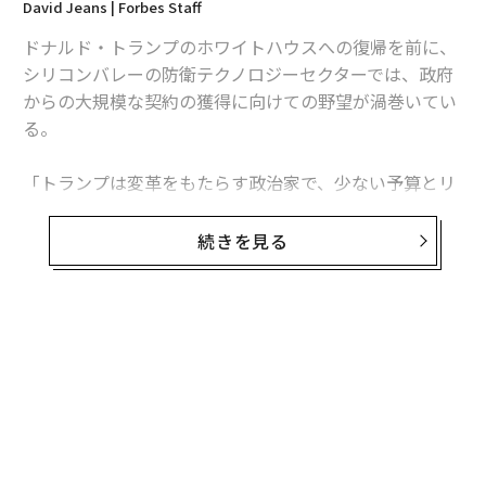
David Jeans | Forbes Staff
ドナルド・トランプのホワイトハウスへの復帰を前に、
シリコンバレーの防衛テクノロジーセクターでは、政府
からの大規模な契約の獲得に向けての野望が渦巻いてい
る。
「トランプは変革をもたらす政治家で、少ない予算とリ
ソースでより多くの成果を得たいと考えている」と、20
14年にOculus Riftをフェイスブックに売却した後にこの
続きを見る
セクターに参入した、Anduril（アンドゥリル）の共同創
業者のパルマー・ラッキーはCNBCに語った。
防衛テック分野は、ここ数年のウクライナや中東の戦争
や、中国やロシアとの緊張の高まりの中で、主要な投資
対象に浮上した。