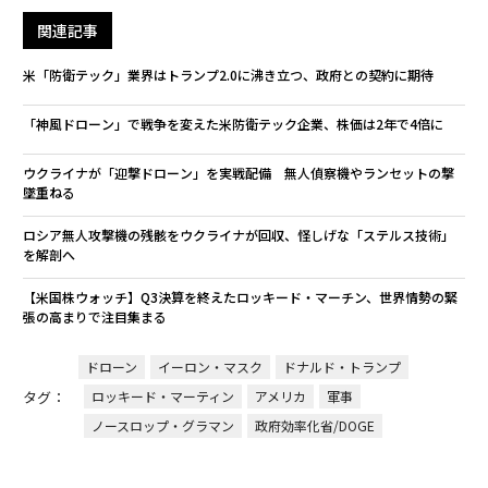
関連記事
米「防衛テック」業界はトランプ2.0に沸き立つ、政府との契約に期待
「神風ドローン」で戦争を変えた米防衛テック企業、株価は2年で4倍に
ウクライナが「迎撃ドローン」を実戦配備 無人偵察機やランセットの撃
墜重ねる
ロシア無人攻撃機の残骸をウクライナが回収、怪しげな「ステルス技術」
を解剖へ
【米国株ウォッチ】Q3決算を終えたロッキード・マーチン、世界情勢の緊
張の高まりで注目集まる
ドローン
イーロン・マスク
ドナルド・トランプ
タグ：
ロッキード・マーティン
アメリカ
軍事
ノースロップ・グラマン
政府効率化省/DOGE