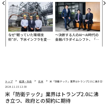
トップエグゼクティブのキャ
ら寿司の経営哲学
リアに触れる1日│CAREER S
UMMIT 2026
なぜ“眠っていた環境技
〜決断する人のAI〜AI時代の
術”が、下水インフラを変え
金融パラダイムシフト、「超
たのか──産総研×月島JFE
個別化」の核心 【MUFG×ウ
アクアソリューションの10年
ェルスナビ×PwC】
トップ
経済・社会
北米
米「防衛テック」業界はトランプ2.0に沸き立つ
2024.11.15 12:30
米「防衛テック」業界はトランプ2.0に沸
き立つ、政府との契約に期待