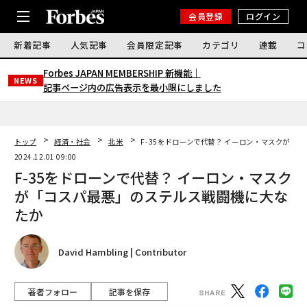
会員登録
ログイン
新着記事
人気記事
会員限定記事
カテゴリ
連載
コ
Forbes JAPAN MEMBERSHIP 新機能｜
NEWS
記事ページ内の広告表示を最小限にしました
トップ
経済・社会
北米
F-35をドローンで代替？ イーロン・マスクが「
2024.12.01 09:00
F-35をドローンで代替？ イーロン・マスク
が「コスパ最悪」のステルス戦闘機に大な
たか
David Hambling | Contributor
著者フォロー
記事を保存