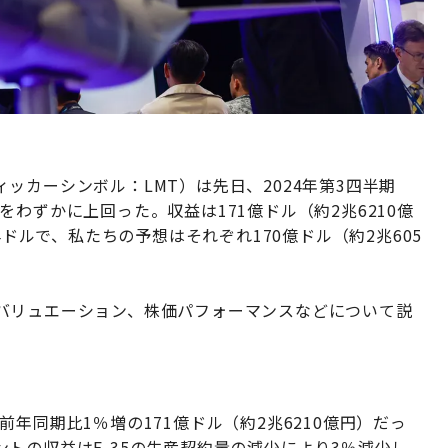
ッカーシンボル：LMT）は先日、2024年第3四半期
わずかに上回った。収益は171億ドル（約2兆6210億
4ドルで、私たちの予想はそれぞれ170億ドル（約2兆605
バリュエーション、株価パフォーマンスなどについて説
年同期比1％増の171億ドル（約2兆6210億円）だっ
トの収益はF-35の生産契約量の減少により3％減少し