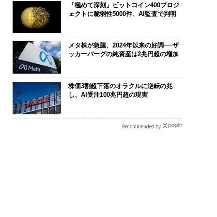
「極めて深刻」ビットコイン400プロジ
ェクトに脆弱性5000件、AI監査で判明
メタ株が急騰、2024年以来の好調──ザ
ッカーバーグの純資産は2兆円超の増加
株価3割超下落のオラクルに逆転の兆
し、AI受注100兆円超の現実
Recommended by