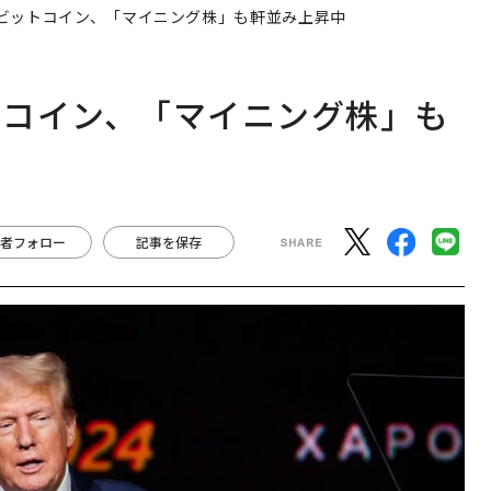
定
〈7.25(土)開催〉5年後
“泊まる”を超えて─エス
T
のキャリアに「戦略」は
パシオが描く、新しい日
未
あるか。トップエグゼク
本のラグジュアリー（中
ティブのキャリアに触れ
編）
る1日│CAREER SUMMI
T 2026