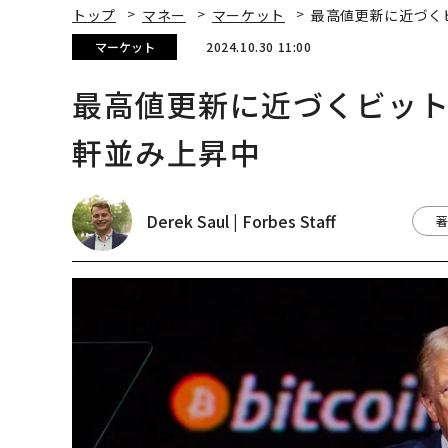
目先の転職ではなく「10
伝統を礎に、未来を再
年後の価値」をつくる─
義する 125年企業BA
─アサインの長期伴走型
が挑むスモークレスな
支援とは
来