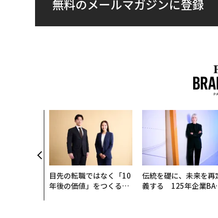
2026年9
最新号の購入はこ
メンバーシップに
タグ：
ロッキード・マーティン
投資/投資家
株式投資
FOLLOW US