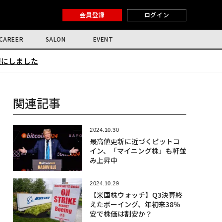
会員登録
ログイン
CAREER
SALON
EVENT
限にしました
関連記事
2024.10.30
最高値更新に近づくビットコ
イン、「マイニング株」も軒並
み上昇中
2024.10.29
【米国株ウォッチ】Q3決算終
えたボーイング、年初来38％
安で株価は割安か？