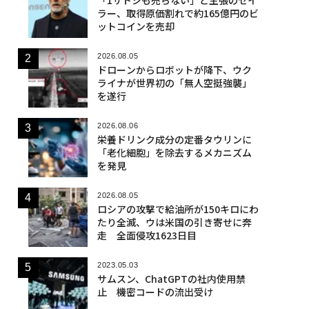
ラー、取得原価割れで約165億円のビ
ットコインを売却
2026.08.05
ドローンからロボットが降下、ウク
ライナが世界初の「無人空挺強襲」
を遂行
2026.08.06
栄養ドリンク成分の定番タウリンに
「老化細胞」を除去するメカニズム
を発見
2026.08.05
ロシアの攻撃で給油所が150キロにわ
たり全滅、ウは米国の引き寄せに奔
走 全面侵攻1623日目
2023.05.03
サムスン、ChatGPTの社内使用禁
止 機密コードの流出受け